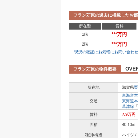
フラン苅原の過去に掲載したお部
所在階
賃料
***万円
1階
***万円
2階
現況の確認はお気軽にお問い合わ
OVE
フラン苅原の物件概要
所在地
滋賀県
栗
東海道本
交通
東海道本
草津線
「
賃料
7.9万円
面積
40.10㎡
種別/構造
ハイツ /