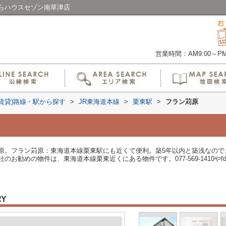
らハウスセゾン南草津店
営業時間：AM9:00～PM6
(賃貸)路線・駅から探す
>
JR東海道本線
>
栗東駅
>
フラン苅原
原。フラン苅原：東海道本線栗東駅にも近くて便利。築5年以内と築浅なので
勧めの物件は、東海道本線栗東近くにある物件です。077-569-1410やfd@si
RY