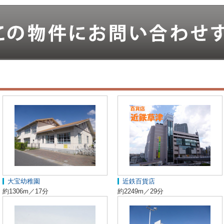
大宝幼稚園
近鉄百貨店
約1306m／17分
約2249m／29分