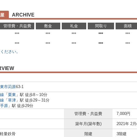
ARCHIVE
屋
管理費・共益費
敷金
礼金
間取り
面積
***
***
***
***
***
***
***
***
***
***
せください。
RVIEW
東市
苅原
63-1
線
「
栗東
」駅 徒歩8～10分
線
「
草津
」駅 徒歩29～31分
手原
」駅 徒歩29分
管理費・共益費
7,000円
築年月(築年数)
2021年 2月
 軽量鉄骨
階建
3階建