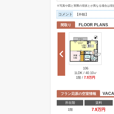
※写真や図と実際の現状とが異なる場合は現
コメント
【外観】
FLOOR PLANS
間取り
106
1LDK / 40.10㎡
1階 /
7.9万円
VACA
フラン苅原の空室情報
所在階
賃料
7.9万円
1階