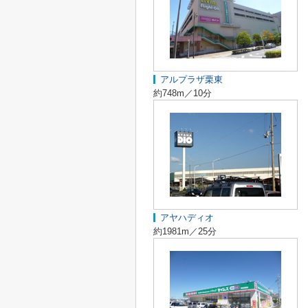
アルプラザ栗東
約748m／10分
アヤハディオ
約1981m／25分