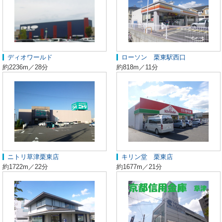
ディオワールド
ローソン 栗東駅西口
約2236m／28分
約818m／11分
ニトリ草津栗東店
キリン堂 栗東店
約1722m／22分
約1677m／21分