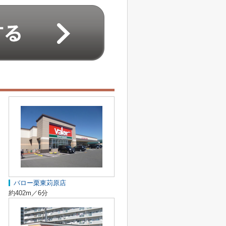
バロー栗東苅原店
約402m／6分