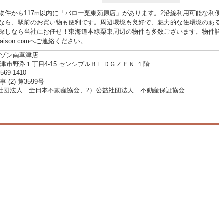
物件から117m以内に「バロー栗東苅原店」があります。2沿線利用可能な利
なら、駅前のお買い物も便利です。周辺環境も良好で、魅力的な住環境のある
探しなら当社にお任せ！東海道本線栗東周辺の物件も多数ございます。物件
asaison.comへご連絡ください。
ゾン南草津店
津市野路１丁目4-15 センシブルＢＬＤＧＺＥＮ １階
-569-1410
 (2) 第3599号
社団法人 全日本不動産協会、2）公益社団法人 不動産保証協会