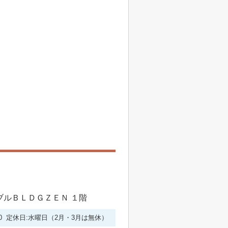
シブルＢＬＤＧＺＥＮ １階
6:00 定休日:水曜日（2月・3月は無休）