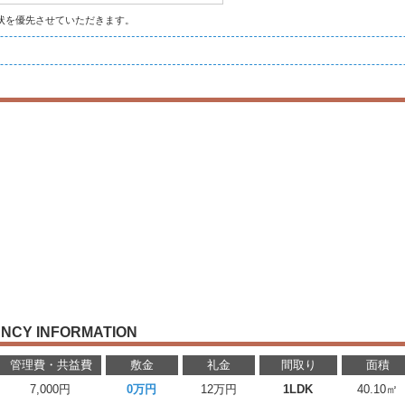
状を優先させていただきます。
NCY INFORMATION
管理費・共益費
敷金
礼金
間取り
面積
7,000円
0万円
12万円
1LDK
40.10㎡