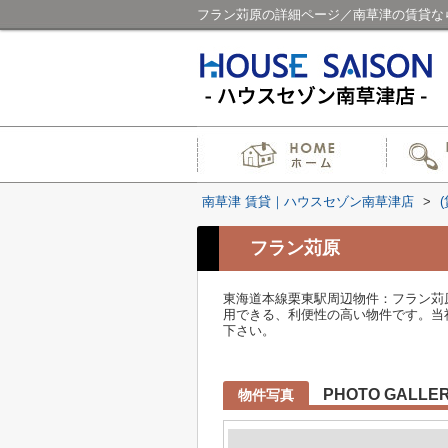
フラン苅原の詳細ページ／南草津の賃貸な
南草津 賃貸｜ハウスセゾン南草津店
>
フラン苅原
東海道本線栗東駅周辺物件：フラン苅
用できる、利便性の高い物件です。当社のお
下さい。
PHOTO GALLE
物件写真