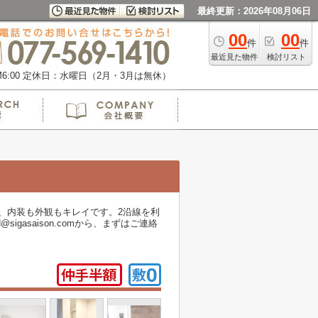
最終更新：2026年08月06日
00
00
件
件
最近見た物件
検討リスト
:00
定休日：水曜日（2月・3月は無休）
、内装も外観もキレイです。2沿線を利
gasaison.comから、まずはご連絡