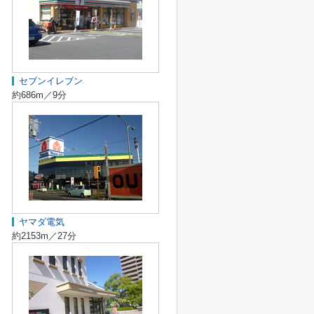
セブンイレブン
約686m／9分
ヤマダ電気
約2153m／27分