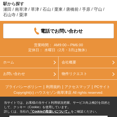
駅から探す
瀬田
/
南草津
/
草津
/
石山
/
栗東
/
唐橋前
/
手原
/
守山
/
石山寺
/
粟津
電話でお問い合わせ
営業時間：
AM9:00～PM6:00
定休日：
水曜日（2月・3月は無休）
ホーム
会社概要
お問い合わせ
物件リクエスト
プライバシーポリシー
利用規約
アクセスマップ
PCサイト
Copyright(c) ハウスセゾン南草津店 All rights reserved.
当サイトでは、お客様の当サイト利用状況把握、サービス向上検討を目的と
して、クッキー（Cookie）を使用しています。
詳しくは、当社の
「Cookieの取扱いについて」
をご確認ください。