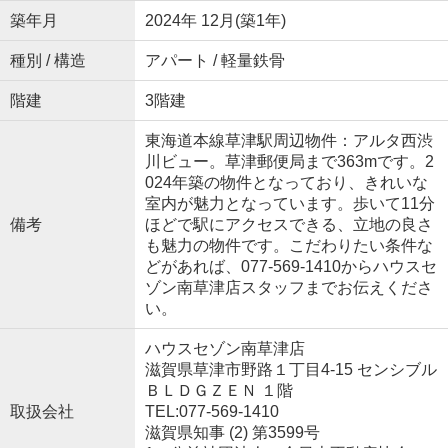
築年月
2024年 12月(築1年)
種別 / 構造
アパート / 軽量鉄骨
階建
3階建
東海道本線草津駅周辺物件：アルタ西渋
川ビュー。草津郵便局まで363mです。2
024年築の物件となっており、きれいな
室内が魅力となっています。歩いて11分
備考
ほどで駅にアクセスできる、立地の良さ
も魅力の物件です。こだわりたい条件な
どがあれば、077-569-1410からハウスセ
ゾン南草津店スタッフまでお伝えくださ
い。
ハウスセゾン南草津店
滋賀県草津市野路１丁目4-15 センシブル
ＢＬＤＧＺＥＮ １階
取扱会社
TEL:077-569-1410
滋賀県知事 (2) 第3599号