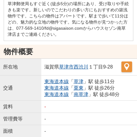
草津郵便局もすぐ近く(徒歩5分)の場所にあり、受け取りや手続
きも楽です。新しいのでこだわりの多い方にもおすすめの築浅
物件です。こちらの物件はアパートです。駅まで歩いて11分ほ
どの、魅力的な立地の物件です。気になる物件が見つかった方
は、077-569-1410/fd@sigasaison.comからハウスセゾン南草
津店までご連絡ください。
物件概要
所在地
滋賀県
草津市
西渋川
１丁目9-28
東海道本線
「
草津
」駅 徒歩11分
交通
東海道本線
「
栗東
」駅 徒歩26分
東海道本線
「
南草津
」駅 徒歩48分
賃料
-
管理費等
-
面積
-