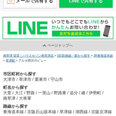
メールで共有する
LINEで共有する
ページトップへ
南草津 賃貸｜ハウスセゾン南草津店
>
(賃貸)路線・駅から探す
>
JR東海道本線
>
草津駅
>
アルタ西渋川ビュー
市区町村から探す
大津市
/
草津市
/
栗東市
/
守山市
町名から探す
大萱
/
大江
/
野路
/
一里山
/
野路東
/
追分
/
綣
/
伊勢町
/
南草津
/
大将軍
路線から探す
東海道本線
/
京阪石山坂本線
/
草津線
/
湖西線
/
京阪京津線