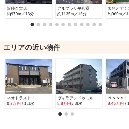
近鉄百貨店
アルプラザ平和堂
阪急オアシ
約979m／13分
約1135m／15分
約960m／1
エリアの近い物件
ネオトラストⅠ
ヴィラアンドゥミル
9.2
万
円
/ 1LDK
8.8
万
円
/ 3DK
8.45
万
円
/