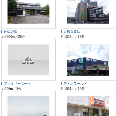
込田公園
近鉄百貨店
約2204m／28分
約1335m／17分
ファミリーマート
ディオワールド
約206m／3分
約1051m／14分