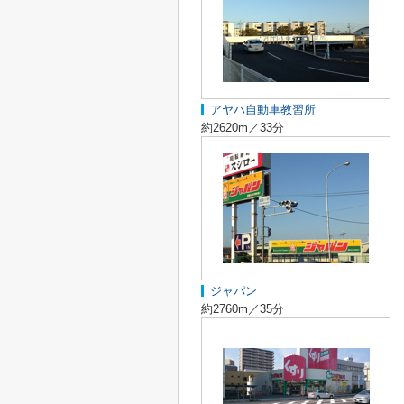
アヤハ自動車教習所
約2620m／33分
ジャパン
約2760m／35分