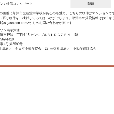
ン / 鉄筋コンクリート
階建
分の距離に草津市立新堂中学校があるのも魅力。こちらの物件はマンションで
ル張り物件をご検討してみてはいかがでしょう。草津市の賃貸情報はお任せ
d@sigasaison.com>からのお問い合わせが楽です。
ゾン南草津店
津市野路１丁目4-15 センシブルＢＬＤＧＺＥＮ １階
-569-1410
 (2) 第3599号
社団法人 全日本不動産協会、2）公益社団法人 不動産保証協会