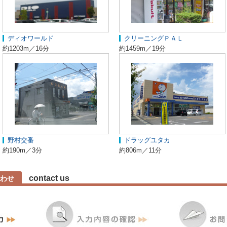
ディオワールド
クリーニングＰＡＬ
約1203m／16分
約1459m／19分
野村交番
ドラッグユタカ
約190m／3分
約806m／11分
contact us
わせ