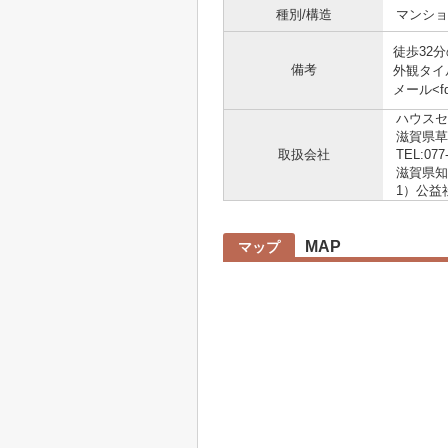
種別/構造
マンショ
徒歩32
備考
外観タイ
メール<f
ハウスセ
滋賀県草
取扱会社
TEL:077
滋賀県知事
1）公益
MAP
マップ