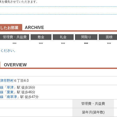
状を優先させていただきます。
ARCHIVE
したお部屋
管理費・共益費
敷金
礼金
間取り
面積
***
***
***
***
***
せください。
OVERVIEW
津市
野村
６丁目4-3
線
「
草津
」駅 徒歩16分
線
「
栗東
」駅 徒歩46分
線
「
南草津
」駅 徒歩47分
管理費・共益費
築年月(築年数)