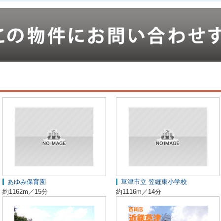
あゆみ保育園
草津市立 笠縫東小学校
約1162m／15分
約1116m／14分