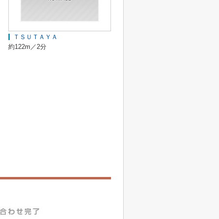
ＴＳＵＴＡＹＡ
約122m／2分