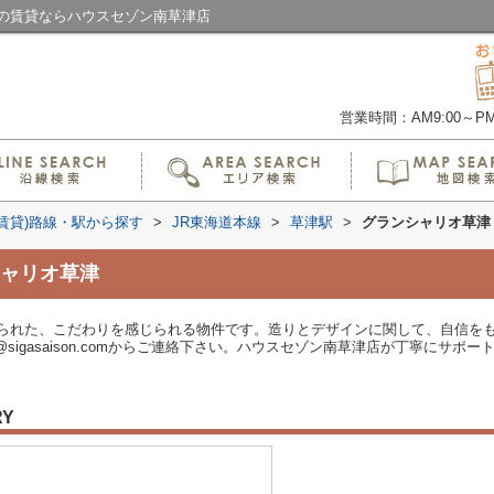
の賃貸ならハウスセゾン南草津店
営業時間：AM9:00～PM6
(賃貸)路線・駅から探す
>
JR東海道本線
>
草津駅
>
グランシャリオ草津
ャリオ草津
られた、こだわりを感じられる物件です。造りとデザインに関して、自信を
sigasaison.comからご連絡下さい。ハウスセゾン南草津店が丁寧にサポー
RY