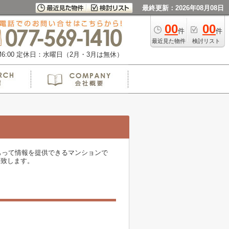
最終更新：2026年08月08日
00
00
件
件
最近見た物件
検討リスト
:00
定休日：水曜日（2月・3月は無休）
もって情報を提供できるマンションで
ト致します。