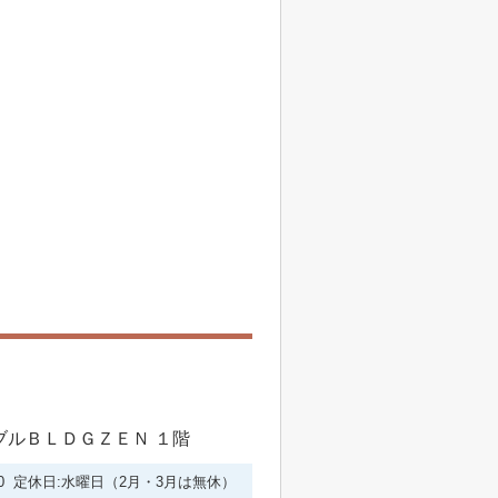
シブルＢＬＤＧＺＥＮ １階
6:00 定休日:水曜日（2月・3月は無休）