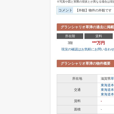
※写真や図と実際の現状とが異なる場合は現
コメント
【外観】物件の外観です
グランシャリオ草津の過去に掲載
所在階
賃料
***万円
3階
現況の確認はお気軽にお問い合わ
グランシャリオ草津の物件概要
所在地
滋賀県
草
東海道本
交通
東海道本
東海道本
賃料
-
面積
-