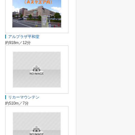
アルプラザ平和堂
約918m／12分
リカーマウンテン
約510m／7分