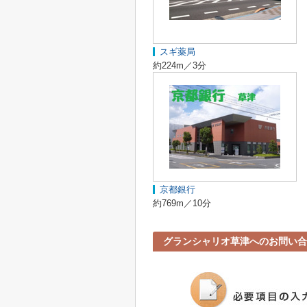
スギ薬局
約224m／3分
京都銀行
約769m／10分
グランシャリオ草津へのお問い合