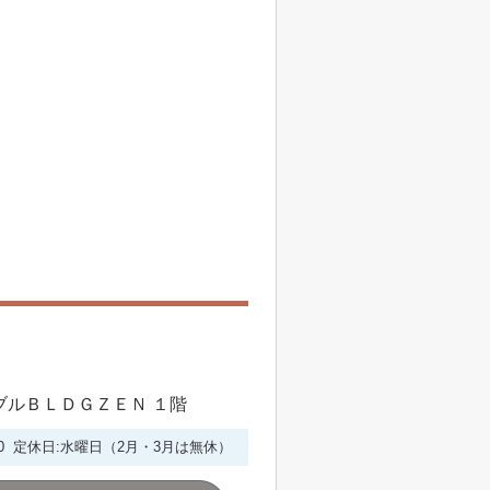
シブルＢＬＤＧＺＥＮ １階
6:00 定休日:水曜日（2月・3月は無休）