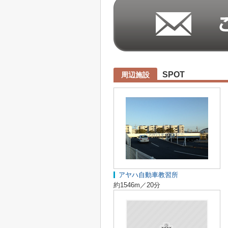
SPOT
周辺施設
アヤハ自動車教習所
約1546m／20分