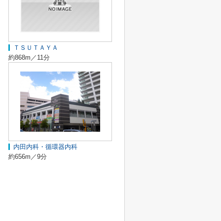
ＴＳＵＴＡＹＡ
約868m／11分
内田内科・循環器内科
約656m／9分