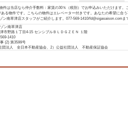
物件は当店なら仲介手数料：家賃の30％（税別）でお申込みいただけます。
がある物件です。こちらの物件はエレベーター付きです。あなたの希望に合う
ン南草津店スタッフがご紹介します。077-569-1410/fd@sigasaison.
ゾン南草津店
津市野路１丁目4-15 センシブルＢＬＤＧＺＥＮ １階
-569-1410
 (2) 第3599号
社団法人 全日本不動産協会、2）公益社団法人 不動産保証協会