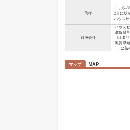
こちらの
備考
2分に駅
ハウスセゾ
ハウスセ
滋賀県草
取扱会社
TEL:077
滋賀県知事
1）公益
MAP
マップ