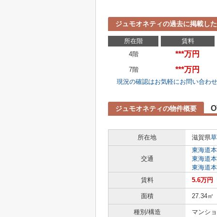
ジュモオネティの過去に掲載した
所在階
賃料
***万円
4階
***万円
7階
現況の確認はお気軽にお問い合わ
O
ジュモオネティの物件概要
所在地
滋賀県
草
東海道本
交通
東海道本
東海道本
賃料
5.6万円
面積
27.34㎡
種別/構造
マンショ