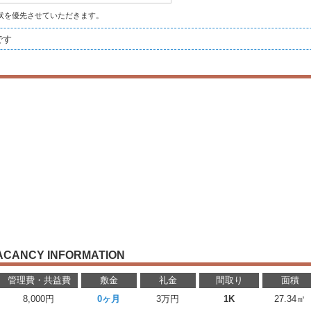
状を優先させていただきます。
です
ACANCY INFORMATION
管理費・共益費
敷金
礼金
間取り
面積
8,000円
0ヶ月
3万円
1K
27.34㎡