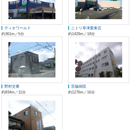
ディオワールド
ニトリ草津栗東店
約361m／5分
約1429m／18分
野村交番
宮脇病院
約834m／11分
約1276m／16分