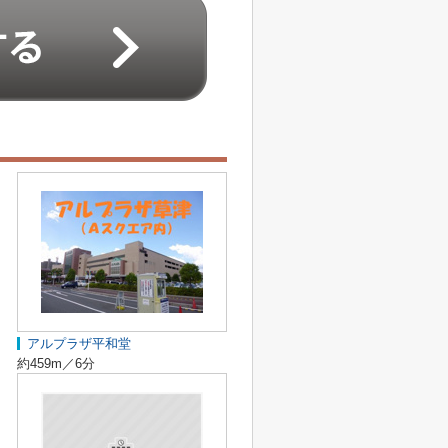
アルプラザ平和堂
約459m／6分