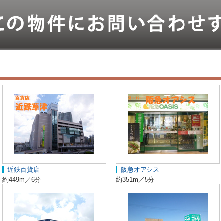
近鉄百貨店
阪急オアシス
約449m／6分
約351m／5分