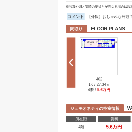
※写真や図と実際の現状とが異なる場合は現
コメント
【外観】おしゃれな外観
FLOOR PLANS
間取り
402
1K / 27.34㎡
4階 /
5.6万円
V
ジュモオネティの空室情報
所在階
賃料
5.6万円
4階