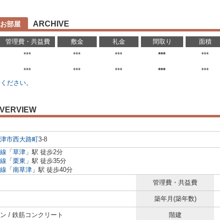
ARCHIVE
お部屋
管理費・共益費
敷金
礼金
間取り
面積
***
***
***
***
***
***
***
***
***
***
せください。
VERVIEW
津市
西大路町
3-8
線
「
草津
」駅 徒歩2分
線
「
栗東
」駅 徒歩35分
線
「
南草津
」駅 徒歩40分
管理費・共益費
築年月(築年数)
ン / 鉄筋コンクリート
階建