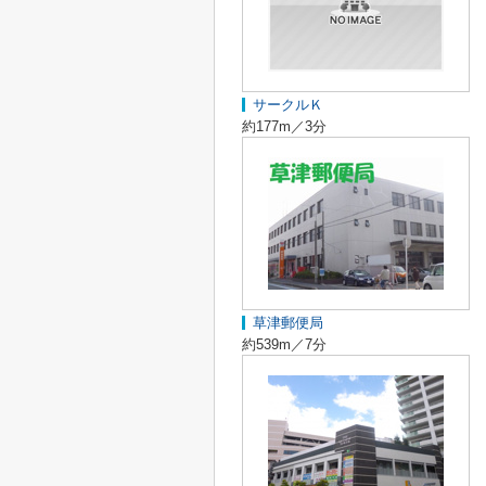
サークルＫ
約177m／3分
草津郵便局
約539m／7分