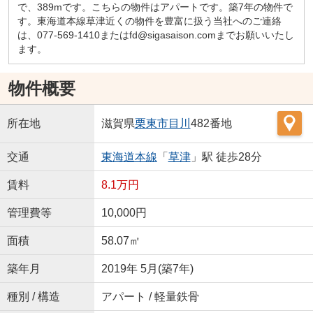
で、389mです。こちらの物件はアパートです。築7年の物件で
す。東海道本線草津近くの物件を豊富に扱う当社へのご連絡
は、077-569-1410またはfd@sigasaison.comまでお願いいたし
ます。
物件概要
所在地
滋賀県
栗東市
目川
482番地
交通
東海道本線
「
草津
」駅 徒歩28分
賃料
8.1万円
管理費等
10,000円
面積
58.07㎡
築年月
2019年 5月(築7年)
種別 / 構造
アパート / 軽量鉄骨