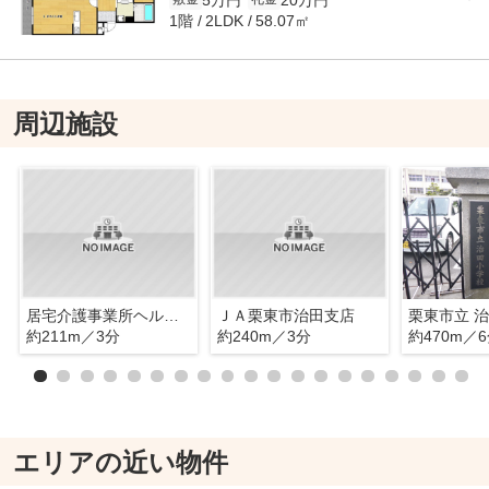
1階
58.07㎡
2LDK
周辺施設
居宅介護事業所ヘルパーステーション空
ＪＡ栗東市治田支店
栗東市立 
約211m／3分
約240m／3分
約470m／
エリアの近い物件