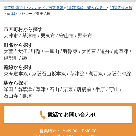
南草津 賃貸｜ハウスセゾン南草津店
>
(賃貸)路線・駅から探す
>
JR東海道本線
>
草津駅
>
セレーノ栗東 A棟
市区町村から探す
大津市
/
草津市
/
栗東市
/
守山市
/
野洲市
町名から探す
大萱
/
大江
/
野路
/
一里山
/
野路東
/
大将軍
/
追分
/
南草津
/
伊勢町
/
綣
路線から探す
東海道本線
/
京阪石山坂本線
/
草津線
/
湖西線
/
京阪京津線
駅から探す
瀬田
/
南草津
/
草津
/
石山
/
栗東
/
唐橋前
/
手原
/
守山
/
石山寺
/
粟津
電話でお問い合わせ
営業時間：
AM9:00～PM6:00