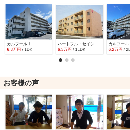
カルフールⅠ
ハートフル・セイシーズ
カルフール
6.3
万
円
/ 1DK
6.3
万
円
/ 1LDK
6.2
万
円
/ 2
お客様の声