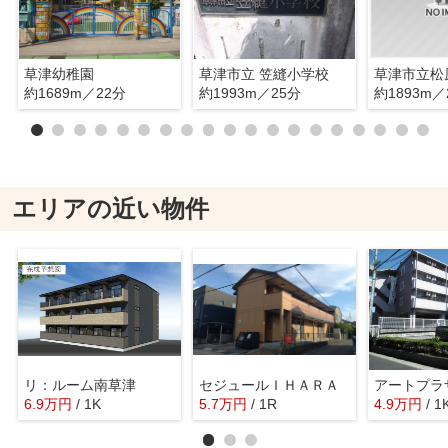
草津幼稚園
草津市立 笠縫小学校
草津市立松
約1689m／22分
約1993m／25分
約1893m／
エリアの近い物件
リ：ルーム南草津
セジュールＩＨＡＲＡ
アートプラ
6.9
万
円
/ 1K
5.7
万
円
/ 1R
4.9
万
円
/ 1