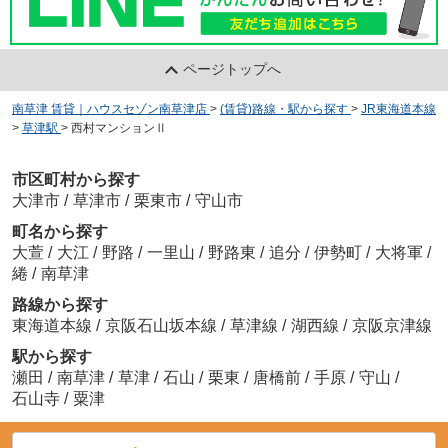
ページトップへ
南草津 賃貸｜ハウスセゾン南草津店
>
(賃貸)路線・駅から探す
>
JR東海道本線
>
草津駅
>
西村マンションⅡ
市区町村から探す
大津市
/
草津市
/
栗東市
/
守山市
町名から探す
大萱
/
大江
/
野路
/
一里山
/
野路東
/
追分
/
伊勢町
/
大将軍
/
綣
/
南草津
路線から探す
東海道本線
/
京阪石山坂本線
/
草津線
/
湖西線
/
京阪京津線
駅から探す
瀬田
/
南草津
/
草津
/
石山
/
栗東
/
唐橋前
/
手原
/
守山
/
石山寺
/
粟津