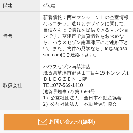
階建
4階建
新着情報：西村マンションⅡの空室情報
ならコチラ。造りとデザインに関して、
自信をもって情報を提供できるマンショ
備考
ンです。草津市で賃貸情報をお求めな
ら、ハウスセゾン南草津店にご連絡下さ
い。また、物件の見学なら、fd@sigasai
son.comにご連絡下さい。
ハウスセゾン南草津店
滋賀県草津市野路１丁目4-15 センシブル
ＢＬＤＧＺＥＮ １階
取扱会社
TEL:077-569-1410
滋賀県知事 (2) 第3599号
1）公益社団法人 全日本不動産協会
2）公益社団法人 不動産保証協会
お問い合わせ(無料)