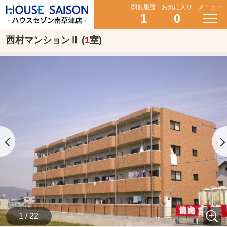
閲覧履歴
お気に入り
メニュー
1
0
西村マンションⅡ (
1
室)
1 / 22