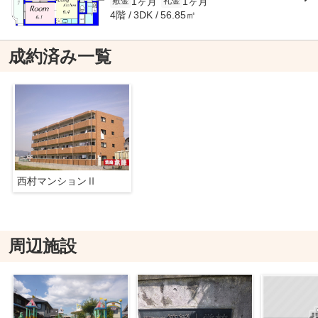
1ヶ月
1ヶ月
敷金
礼金
4階
56.85㎡
3DK
成約済み一覧
西村マンションⅡ
周辺施設