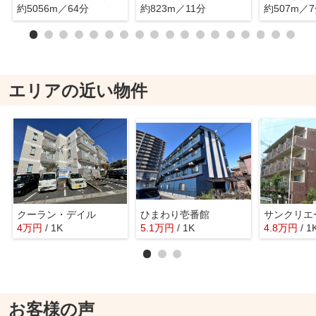
約5056m／64分
約823m／11分
約507m／
エリアの近い物件
クーラン・デイル
ひまわり壱番館
サンクリエ
4
万
円
/ 1K
5.1
万
円
/ 1K
4.8
万
円
/ 1
お客様の声