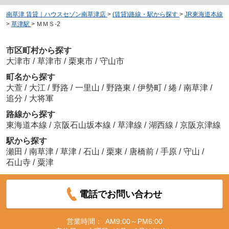
南草津 賃貸｜ハウスセゾン南草津店
>
(賃貸)路線・駅から探す
>
JR東海道本線
>
草津駅
>
ＭＭＳ-2
市区町村から探す
大津市
/
草津市
/
栗東市
/
守山市
町名から探す
大萱
/
大江
/
野路
/
一里山
/
野路東
/
伊勢町
/
綣
/
南草津
/
追分
/
大将軍
路線から探す
東海道本線
/
京阪石山坂本線
/
草津線
/
湖西線
/
京阪京津線
駅から探す
瀬田
/
南草津
/
草津
/
石山
/
栗東
/
唐橋前
/
手原
/
守山
/
石山寺
/
粟津
電話でお問い合わせ
営業時間：
AM9:00～PM6:00