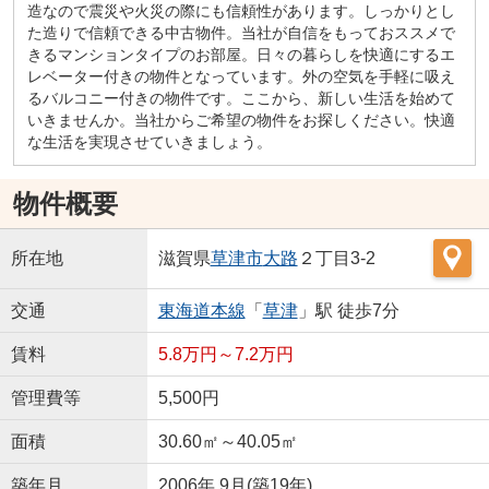
造なので震災や火災の際にも信頼性があります。しっかりとし
た造りで信頼できる中古物件。当社が自信をもっておススメで
きるマンションタイプのお部屋。日々の暮らしを快適にするエ
レベーター付きの物件となっています。外の空気を手軽に吸え
るバルコニー付きの物件です。ここから、新しい生活を始めて
いきませんか。当社からご希望の物件をお探しください。快適
な生活を実現させていきましょう。
物件概要
所在地
滋賀県
草津市
大路
２丁目3-2
交通
東海道本線
「
草津
」駅 徒歩7分
賃料
5.8万円～7.2万円
管理費等
5,500円
面積
30.60㎡～40.05㎡
築年月
2006年 9月(築19年)