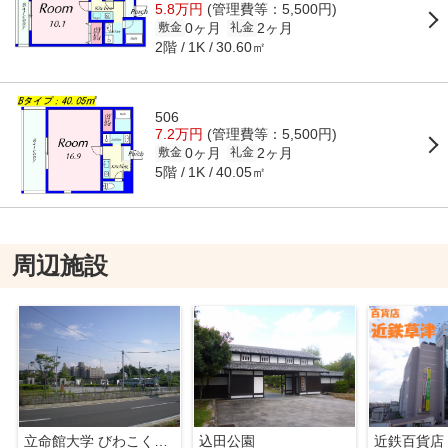
5.8万円
(管理費等：5,500円)
0ヶ月
2ヶ月
敷金
礼金
2階
30.60㎡
1K
506
7.2万円
(管理費等：5,500円)
0ヶ月
2ヶ月
敷金
礼金
5階
40.05㎡
1K
周辺施設
立命館大学 びわこくさつキャンパス
込田公園
近鉄百貨店