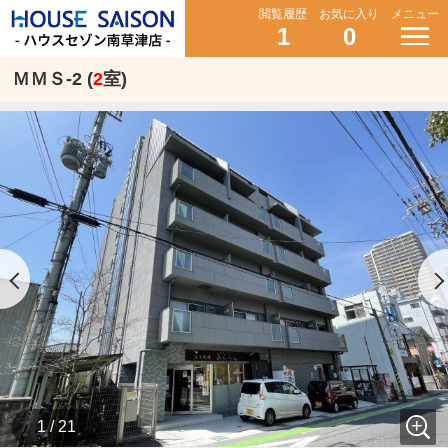
閲覧履歴
お気に入り
メニュー
1
0
ＭＭＳ-2 (
2
室)
1 / 21