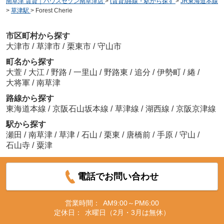
南草津 賃貸｜ハウスセゾン南草津店
>
(賃貸)路線・駅から探す
>
JR東海道本線
>
草津駅
>
Forest Cherie
市区町村から探す
大津市
/
草津市
/
栗東市
/
守山市
町名から探す
大萱
/
大江
/
野路
/
一里山
/
野路東
/
追分
/
伊勢町
/
綣
/
大将軍
/
南草津
路線から探す
東海道本線
/
京阪石山坂本線
/
草津線
/
湖西線
/
京阪京津線
駅から探す
瀬田
/
南草津
/
草津
/
石山
/
栗東
/
唐橋前
/
手原
/
守山
/
石山寺
/
粟津
電話でお問い合わせ
営業時間：
AM9:00～PM6:00
定休日：
水曜日（2月・3月は無休）