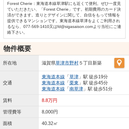
Forest Cherie：東海道本線草津駅にも近くて便利。ぜひ一度見
ていただきたい、「Forest Cherie」です。初期費用のカード決
済ができます。造りとデザインに関して、自信をもって情報を
提供できるマンションです。東海道本線草津をよくご利用され
るなら、077-569-1410又はfd@sigasaison.comより当社にご連
絡下さい。
物件概要
所在地
滋賀県
草津市
野村
５丁目新築
東海道本線
「
草津
」駅 徒歩19分
交通
東海道本線
「
栗東
」駅 徒歩45分
東海道本線
「
南草津
」駅 徒歩51分
賃料
8.8万円
管理費等
8,000円
面積
40.32㎡