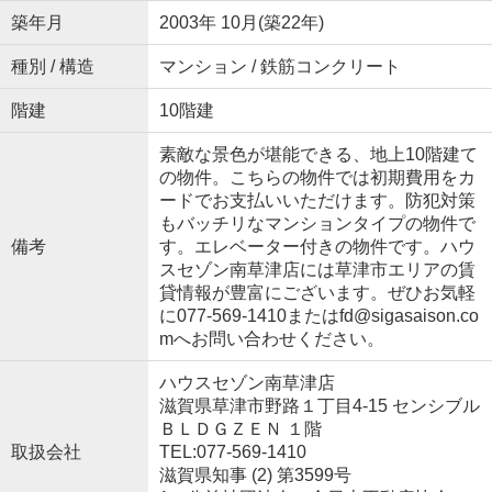
築年月
2003年 10月(築22年)
種別 / 構造
マンション / 鉄筋コンクリート
階建
10階建
素敵な景色が堪能できる、地上10階建て
の物件。こちらの物件では初期費用をカ
ードでお支払いいただけます。防犯対策
もバッチリなマンションタイプの物件で
備考
す。エレベーター付きの物件です。ハウ
スセゾン南草津店には草津市エリアの賃
貸情報が豊富にございます。ぜひお気軽
に077-569-1410またはfd@sigasaison.co
mへお問い合わせください。
ハウスセゾン南草津店
滋賀県草津市野路１丁目4-15 センシブル
ＢＬＤＧＺＥＮ １階
取扱会社
TEL:077-569-1410
滋賀県知事 (2) 第3599号