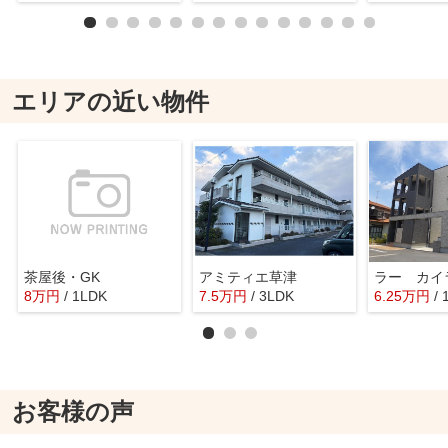
エリアの近い物件
茶屋後・GK
アミティエ草津
ラー カイ
8
万
円
/ 1LDK
7.5
万
円
/ 3LDK
6.25
万
円
/ 
お客様の声