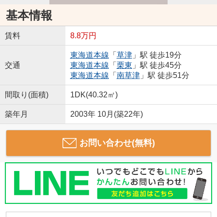
基本情報
賃料
8.8万円
東海道本線
「
草津
」駅 徒歩19分
交通
東海道本線
「
栗東
」駅 徒歩45分
東海道本線
「
南草津
」駅 徒歩51分
間取り(面積)
1DK(40.32㎡)
築年月
2003年 10月(築22年)
お問い合わせ(無料)