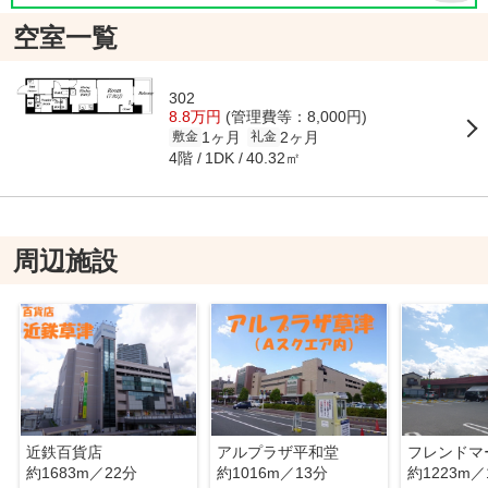
空室一覧
302
8.8万円
(管理費等：8,000円)
1ヶ月
2ヶ月
敷金
礼金
4階
40.32㎡
1DK
周辺施設
近鉄百貨店
アルプラザ平和堂
フレンドマ
約1683m／22分
約1016m／13分
約1223m／