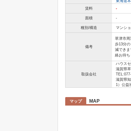
東海道本
賃料
-
面積
-
種別/構造
マンショ
草津市周
歩13分
備考
減できま
絡お待ち
ハウスセ
滋賀県草
取扱会社
TEL:077
滋賀県知事
1）公益
MAP
マップ