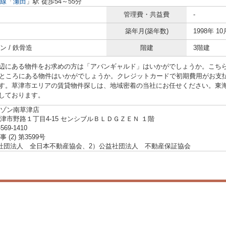
線
「
瀬田
」駅 徒歩54～55分
管理費・共益費
-
築年月(築年数)
1998年 10
ン / 鉄骨造
階建
3階建
辺にある物件をお求めの方は「アバンギャルド」はいかがでしょうか。こち
のところにある物件はいかがでしょうか。クレジットカードで初期費用がお支
す。草津市エリアの賃貸物件探しは、地域密着の当社にお任せください。東
しております。
ゾン南草津店
津市野路１丁目4-15 センシブルＢＬＤＧＺＥＮ １階
-569-1410
 (2) 第3599号
社団法人 全日本不動産協会、2）公益社団法人 不動産保証協会