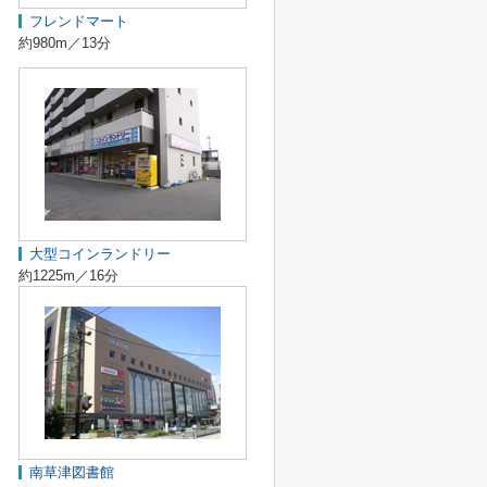
フレンドマート
約980m／13分
大型コインランドリー
約1225m／16分
南草津図書館