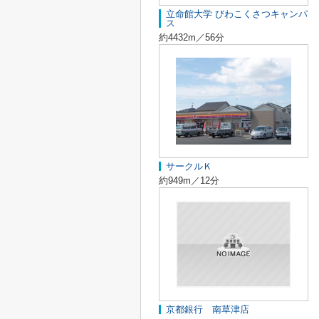
立命館大学 びわこくさつキャンパ
ス
約4432m／56分
サークルＫ
約949m／12分
京都銀行 南草津店