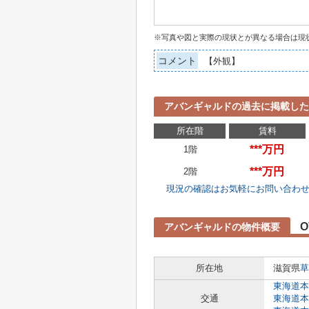
※写真や図と実際の現状とが異なる場合は現
コメント
【外観】
アバンギャルドの過去に掲載した
所在階
賃料
***万円
1階
***万円
2階
現況の確認はお気軽にお問い合わ
O
アバンギャルドの物件概要
所在地
滋賀県
草
東海道本
交通
東海道本