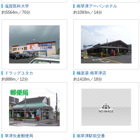
滋賀医科大学
南草津アーバンホテル
約5564m／70分
約1093m／14分
ドラッグユタカ
極楽湯 南草津店
約888m／12分
約1418m／18分
草津矢倉郵便局
南草津駅前交番