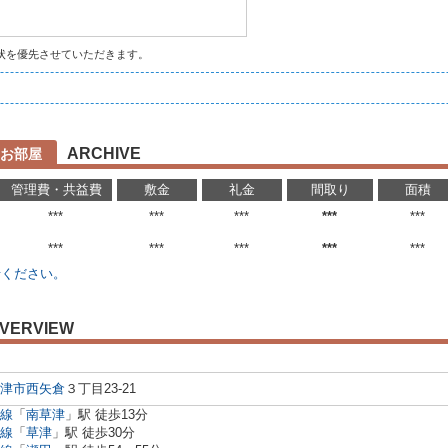
状を優先させていただきます。
ARCHIVE
お部屋
管理費・共益費
敷金
礼金
間取り
面積
***
***
***
***
***
***
***
***
***
***
せください。
VERVIEW
津市
西矢倉
３丁目23-21
線
「
南草津
」駅 徒歩13分
線
「
草津
」駅 徒歩30分