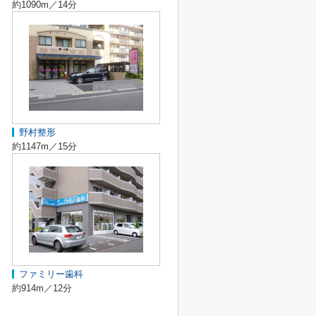
約1090m／14分
野村整形
約1147m／15分
ファミリー歯科
約914m／12分