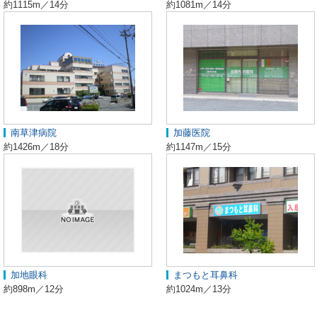
約1115m／14分
約1081m／14分
南草津病院
加藤医院
約1426m／18分
約1147m／15分
加地眼科
まつもと耳鼻科
約898m／12分
約1024m／13分