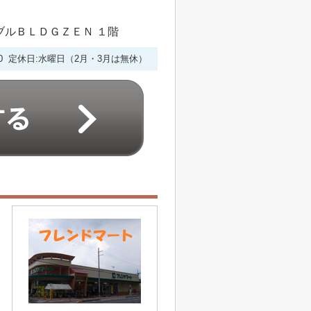
シブルＢＬＤＧＺＥＮ １階
6:00 定休日:水曜日（2月・3月は無休）