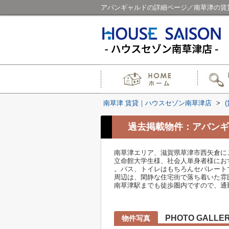
アバンギャルドの詳細ページ／南草津の賃
南草津 賃貸｜ハウスセゾン南草津店
>
過去掲載物件：アバンギ
南草津エリア、滋賀県草津市西矢倉に
立命館大学生様、社会人単身者様にお
。バス、トイレはもちろんセパレート
周辺は、閑静な住宅街で落ち着いた雰
南草津駅までも徒歩圏内ですので、通
PHOTO GALLE
物件写真