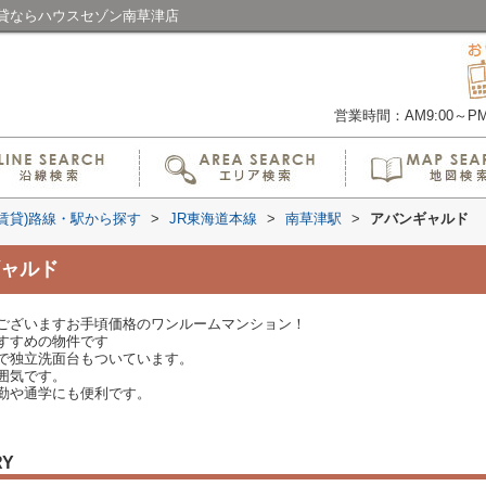
貸ならハウスセゾン南草津店
営業時間：AM9:00～PM6
(賃貸)路線・駅から探す
>
JR東海道本線
>
南草津駅
>
アバンギャルド
ャルド
ございますお手頃価格のワンルームマンション！
すすめの物件です
で独立洗面台もついています。
囲気です。
勤や通学にも便利です。
RY