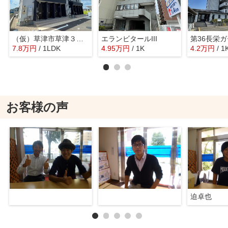
（仮）草津市草津３丁目新築アパート
エランビタールIII
7.8
万
円
/ 1LDK
4.95
万
円
/ 1K
4.2
万
円
/ 1
お客様の声
迫卓也