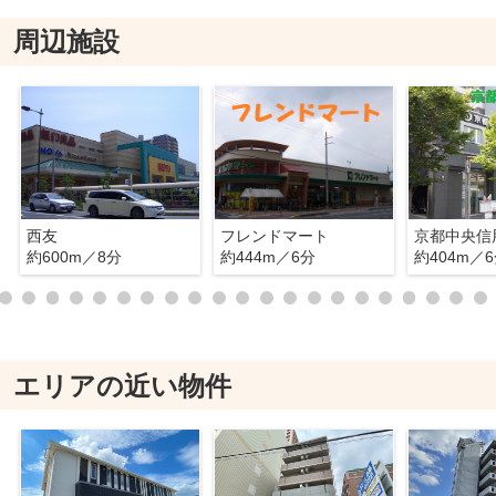
周辺施設
西友
フレンドマート
約600m／8分
約444m／6分
約404m／
エリアの近い物件