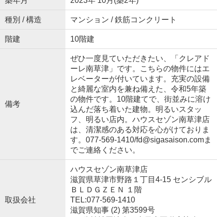
築年月
2023年 10月(築2年)
種別 / 構造
マンション / 鉄筋コンクリート
階建
10階建
ぜひ一度見ていただきたい、「クレアド
ーレ南草津」です。こちらの物件にはエ
レベーターが付いています。充実の設備
と綺麗な室内を兼ね備えた、令和5年築
の物件です。10階建てで、街並みに溶け
備考
込んだ落ち着いた建物。明るいスタッ
フ、明るい店内。ハウスセゾン南草津店
は、清潔感のある対応を心がけておりま
す。077-569-1410/fd@sigasaison.comま
でご連絡ください。
ハウスセゾン南草津店
滋賀県草津市野路１丁目4-15 センシブル
ＢＬＤＧＺＥＮ １階
取扱会社
TEL:077-569-1410
滋賀県知事 (2) 第3599号