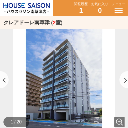
閲覧履歴
お気に入り
メニュー
1
0
クレアドーレ南草津 (
2
室)
1 / 20