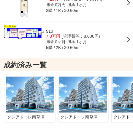
0万円
1ヶ月
敷金
礼金
2階
30.60㎡
1K
510
7.3万円
(管理費等：8,000円)
0ヶ月
1ヶ月
敷金
礼金
5階
30.60㎡
2K
成約済み一覧
クレアドーレ南草津
クレアドーレ南草津
クレアド