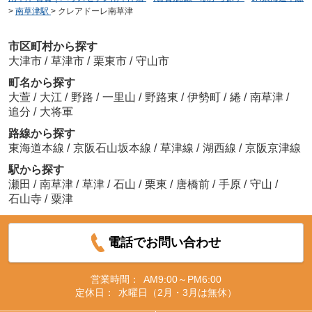
>
南草津駅
>
クレアドーレ南草津
市区町村から探す
大津市
/
草津市
/
栗東市
/
守山市
町名から探す
大萱
/
大江
/
野路
/
一里山
/
野路東
/
伊勢町
/
綣
/
南草津
/
追分
/
大将軍
路線から探す
東海道本線
/
京阪石山坂本線
/
草津線
/
湖西線
/
京阪京津線
駅から探す
瀬田
/
南草津
/
草津
/
石山
/
栗東
/
唐橋前
/
手原
/
守山
/
石山寺
/
粟津
電話でお問い合わせ
営業時間：
AM9:00～PM6:00
定休日：
水曜日（2月・3月は無休）