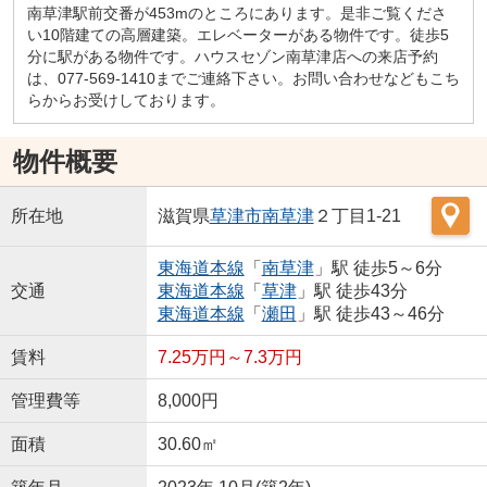
南草津駅前交番が453mのところにあります。是非ご覧くださ
い10階建ての高層建築。エレベーターがある物件です。徒歩5
分に駅がある物件です。ハウスセゾン南草津店への来店予約
は、077-569-1410までご連絡下さい。お問い合わせなどもこち
らからお受けしております。
物件概要
所在地
滋賀県
草津市
南草津
２丁目1-21
東海道本線
「
南草津
」駅 徒歩5～6分
交通
東海道本線
「
草津
」駅 徒歩43分
東海道本線
「
瀬田
」駅 徒歩43～46分
賃料
7.25万円～7.3万円
管理費等
8,000円
面積
30.60㎡