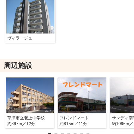
ヴィラージュ
周辺施設
草津市立老上中学校
フレンドマート
サンディ南
約897m／12分
約815m／11分
約1096m／