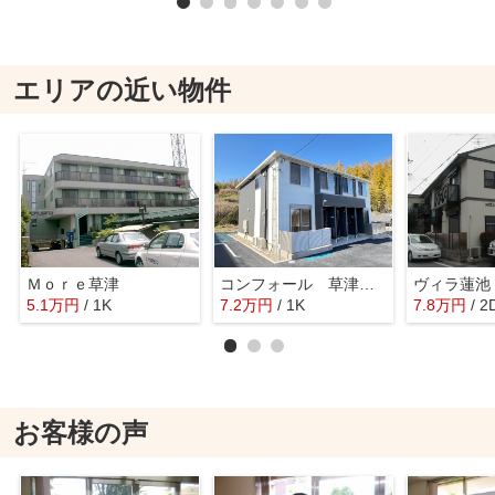
エリアの近い物件
Ｍｏｒｅ草津
コンフォール 草津野村
ヴィラ蓮池
5.1
万
円
/ 1K
7.2
万
円
/ 1K
7.8
万
円
/ 2
お客様の声