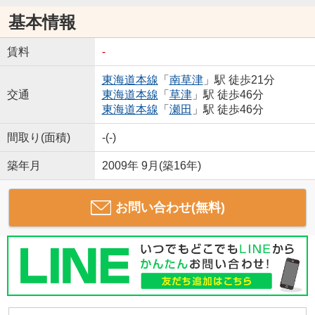
基本情報
賃料
-
東海道本線
「
南草津
」駅 徒歩21分
交通
東海道本線
「
草津
」駅 徒歩46分
東海道本線
「
瀬田
」駅 徒歩46分
間取り(面積)
-(-)
築年月
2009年 9月(築16年)
お問い合わせ(無料)