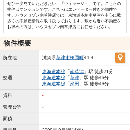
ぜひ一度見ていただきたい、「ヴィラージュ」です。こちらの
物件はマンションです。こちらはエレベーター付きの物件で
す。ハウスセゾン南草津店では、東海道本線南草津を中心に数
多くの不動産情報を取り扱っております。駅から近い不動産を
お求めの方は、ハウスセゾン南草津店にお任せください。
物件概要
所在地
滋賀県
草津市
橋岡町
44-8
東海道本線
「
南草津
」駅 徒歩21分
交通
東海道本線
「
草津
」駅 徒歩46分
東海道本線
「
瀬田
」駅 徒歩46分
賃料
-
管理費等
-
面積
-