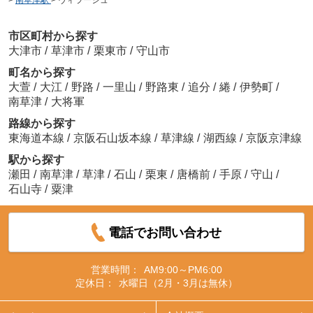
>
南草津駅
>
ヴィラージュ
市区町村から探す
大津市
/
草津市
/
栗東市
/
守山市
町名から探す
大萱
/
大江
/
野路
/
一里山
/
野路東
/
追分
/
綣
/
伊勢町
/
南草津
/
大将軍
路線から探す
東海道本線
/
京阪石山坂本線
/
草津線
/
湖西線
/
京阪京津線
駅から探す
瀬田
/
南草津
/
草津
/
石山
/
栗東
/
唐橋前
/
手原
/
守山
/
石山寺
/
粟津
電話でお問い合わせ
営業時間：
AM9:00～PM6:00
定休日：
水曜日（2月・3月は無休）