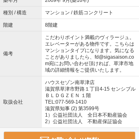
築年月
2009年 9月(築16年)
種別 / 構造
マンション / 鉄筋コンクリート
階建
8階建
こだわりポイント満載のヴィラージュ。
エレベーターがある物件です。こちらは
マンションタイプになります。気になる
備考
ことがありましたら、fd@sigasaison.co
m宛にお問い合わせ頂ければ、草津市地
域の詳細情報をご提供いたします。
ハウスセゾン南草津店
滋賀県草津市野路１丁目4-15 センシブル
ＢＬＤＧＺＥＮ １階
取扱会社
TEL:077-569-1410
滋賀県知事 (2) 第3599号
1）公益社団法人 全日本不動産協会
2）公益社団法人 不動産保証協会