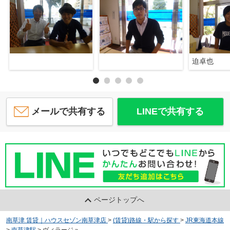
迫卓也
メールで共有する
LINEで共有する
ページトップへ
南草津 賃貸｜ハウスセゾン南草津店
>
(賃貸)路線・駅から探す
>
JR東海道本線