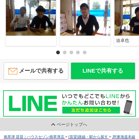
迫卓也
メールで共有する
LINEで共有する
ページトップへ
南草津 賃貸｜ハウスセゾン南草津店
>
(賃貸)路線・駅から探す
>
JR東海道本線