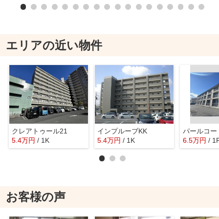
エリアの近い物件
クレアトゥール21
インプルーブKK
パールコー
5.4
万
円
/ 1K
5.4
万
円
/ 1K
6.5
万
円
/ 1
お客様の声