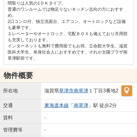
間取りは人気の1ＤＫタイプ。
普通のワンルームでは物足りないキッチン志向の方におすす
め。
2口コンロ付、独立洗面台、エアコン、オートロックなど設備
も豪華です。
エレベーターやオートロック、宅配ＢＯＸも備えており共用部
も充実しております。
インターネットも無料で費用面でもお得。立命館大学生、滋賀
医科大学生、単身社会人におすすめです。それが太陽プラザ南
草津駅前です。
物件概要
所在地
滋賀県
草津市
南草津
１丁目3番地2
交通
東海道本線
「
南草津
」駅 徒歩2分
賃料
-
管理費等
-