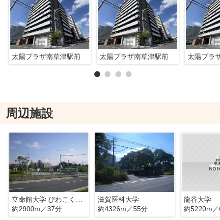
太陽プラザ南草津駅前
太陽プラザ南草津駅前
太陽プラ
周辺施設
立命館大学 びわこくさつキャンパス
滋賀医科大学
龍谷大学
約2900m／37分
約4326m／55分
約5220m／