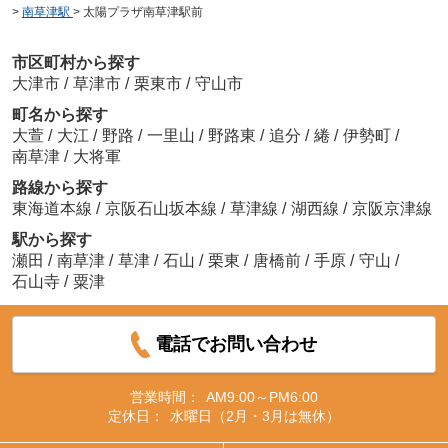
>
南草津駅
>
太陽プラザ南草津駅前
市区町村から探す
大津市
/
草津市
/
栗東市
/
守山市
町名から探す
大萱
/
大江
/
野路
/
一里山
/
野路東
/
追分
/
綣
/
伊勢町
/
南草津
/
大将軍
路線から探す
東海道本線
/
京阪石山坂本線
/
草津線
/
湖西線
/
京阪京津線
駅から探す
瀬田
/
南草津
/
草津
/
石山
/
栗東
/
唐橋前
/
手原
/
守山
/
石山寺
/
粟津
電話でお問い合わせ
営業時間：
AM9:00～PM6:00
定休日：
水曜日（2月・3月は無休）