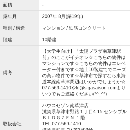
面積
-
築年月
2007年 8月(築19年)
種別 / 構造
マンション / 鉄筋コンクリート
階建
10階建
【大学生向け】「太陽プラザ南草津駅
前」のここがイチオシ☆こちらの物件は
マンションです☆こちらの物件はエレベ
ーター付きです☆地上10階建てでニーズ
備考
の高い物件です☆草津市で探すなら東海
道本線南草津周辺はいかがでしょうか☆
077-569-1410やfd@sigasaison.comより
いつでもご連絡ください(*^_^*)
ハウスセゾン南草津店
滋賀県草津市野路１丁目4-15 センシブル
ＢＬＤＧＺＥＮ １階
取扱会社
TEL:077-569-1410
滋賀県知事 (2) 第3599号