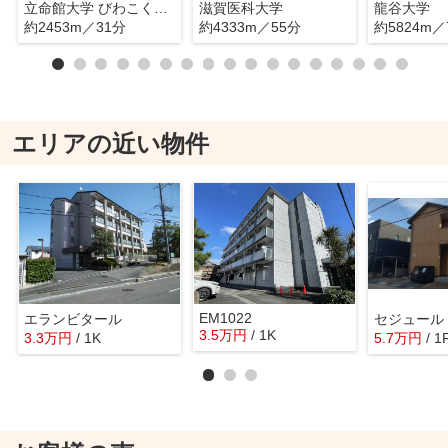
立命館大学 びわこくさつキャンパス
滋賀医科大学
龍谷大学
約2453m／31分
約4333m／55分
約5824m／
エリアの近い物件
EM1022
エランビタール
セジュール
3.5
万
円
/ 1K
3.3
万
円
/ 1K
5.7
万
円
/ 1