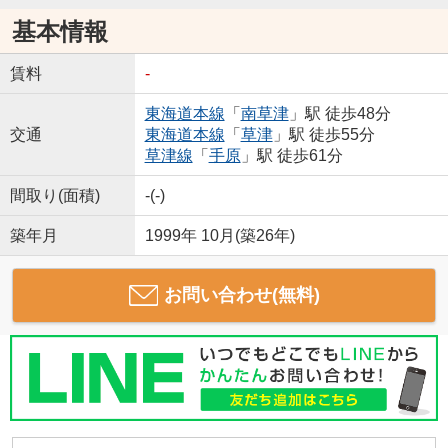
基本情報
賃料
-
東海道本線
「
南草津
」駅 徒歩48分
交通
東海道本線
「
草津
」駅 徒歩55分
草津線
「
手原
」駅 徒歩61分
間取り(面積)
-(-)
築年月
1999年 10月(築26年)
お問い合わせ(無料)