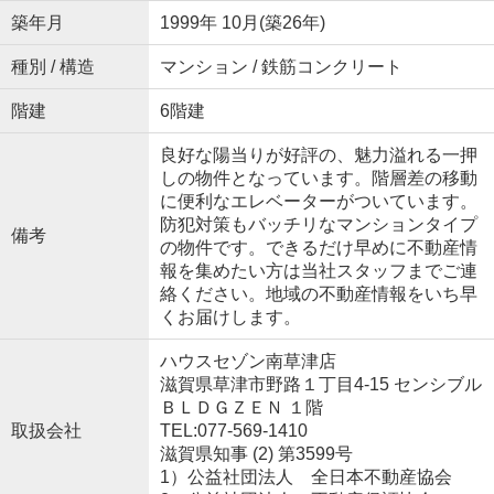
築年月
1999年 10月(築26年)
種別 / 構造
マンション / 鉄筋コンクリート
階建
6階建
良好な陽当りが好評の、魅力溢れる一押
しの物件となっています。階層差の移動
に便利なエレベーターがついています。
防犯対策もバッチリなマンションタイプ
備考
の物件です。できるだけ早めに不動産情
報を集めたい方は当社スタッフまでご連
絡ください。地域の不動産情報をいち早
くお届けします。
ハウスセゾン南草津店
滋賀県草津市野路１丁目4-15 センシブル
ＢＬＤＧＺＥＮ １階
取扱会社
TEL:077-569-1410
滋賀県知事 (2) 第3599号
1）公益社団法人 全日本不動産協会