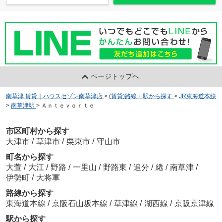
ページトップへ
南草津 賃貸｜ハウスセゾン南草津店
>
(賃貸)路線・駅から探す
>
JR東海道本線
>
南草津駅
>
Ａｎｔｅｖｏｒｔｅ
市区町村から探す
大津市
/
草津市
/
栗東市
/
守山市
町名から探す
大萱
/
大江
/
野路
/
一里山
/
野路東
/
追分
/
綣
/
南草津
/
伊勢町
/
大将軍
路線から探す
東海道本線
/
京阪石山坂本線
/
草津線
/
湖西線
/
京阪京津線
駅から探す