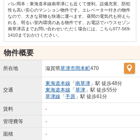
パレ岡本：東海道本線南草津にも近くて便利。設備充実、防犯
性も高い安心のマンション物件です。エレベーター付きの物件
なので、大きな荷物も快適に運べます。昼間の電気代も抑えら
れる、明るい室内環境のある物件です。お電話でハウスセゾン
南草津店までお問い合わせいただく場合には、こちら077-569-
1410までおかけください。
物件概要
所在地
滋賀県
草津市
岡本町
470
東海道本線
「
南草津
」駅 徒歩48分
交通
東海道本線
「
草津
」駅 徒歩55分
草津線
「
手原
」駅 徒歩61分
賃料
-
管理費等
-
面積
-