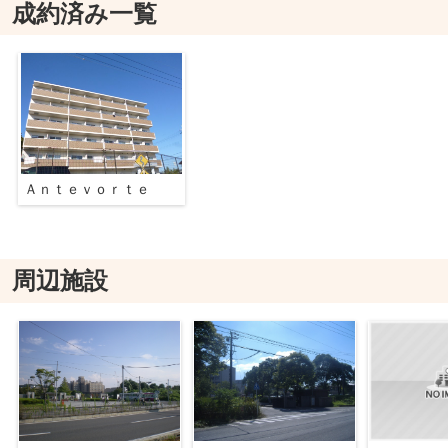
成約済み一覧
Ａｎｔｅｖｏｒｔｅ
周辺施設