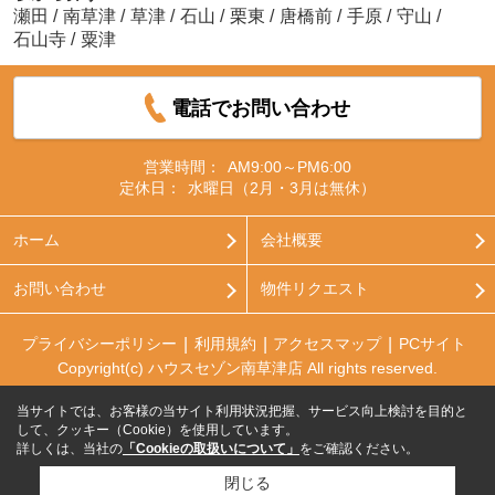
瀬田
/
南草津
/
草津
/
石山
/
栗東
/
唐橋前
/
手原
/
守山
/
石山寺
/
粟津
電話でお問い合わせ
営業時間：
AM9:00～PM6:00
定休日：
水曜日（2月・3月は無休）
ホーム
会社概要
お問い合わせ
物件リクエスト
プライバシーポリシー
利用規約
アクセスマップ
PCサイト
Copyright(c) ハウスセゾン南草津店 All rights reserved.
当サイトでは、お客様の当サイト利用状況把握、サービス向上検討を目的と
して、クッキー（Cookie）を使用しています。
詳しくは、当社の
「Cookieの取扱いについて」
をご確認ください。
閉じる