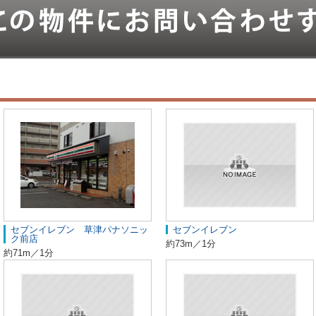
セブンイレブン 草津パナソニッ
セブンイレブン
ク前店
約73m／1分
約71m／1分