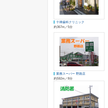
十禅歯科クリニック
約367m／5分
業務スーパー 野路店
約592m／8分