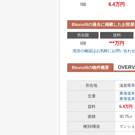
6.4万円
5階
BlezioIIIの過去に掲載したお部屋
所在階
賃料
***万円
6階
現況の確認はお気軽にお問い合わ
OVERV
BlezioIIIの物件概要
所在地
滋賀県
草
東海道本
交通
東海道本
賃料
6.4万円
面積
30.75㎡
種別/構造
マンショ