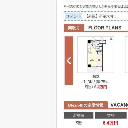
※写真や図と実際の現状とが異なる場合は現
コメント
【外観】外観です。
FLOOR PLANS
間取り
503
1LDK / 30.75㎡
5階 /
6.4万円
VACAN
BlezioIIIの空室情報
所在階
賃料
6.4万円
5階