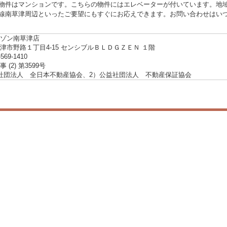
物件はマンションです。こちらの物件にはエレベーターが付いています。地
線南草津周辺といったご要望にもすぐにお応えできます。お問い合わせはいつでもお気軽
ゾン南草津店
津市野路１丁目4-15 センシブルＢＬＤＧＺＥＮ １階
-569-1410
 (2) 第3599号
社団法人 全日本不動産協会、2）公益社団法人 不動産保証協会