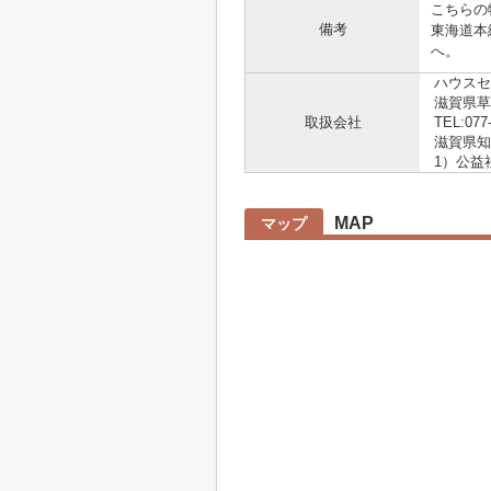
こちらの
備考
東海道本
へ。
ハウスセ
滋賀県草
取扱会社
TEL:077
滋賀県知事
1）公益
MAP
マップ