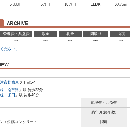
6,000円
5万円
10万円
1LDK
30.75㎡
ARCHIVE
管理費・共益費
敷金
礼金
間取り
面積
***
***
***
***
***
せください。
IEW
津市
野路東
６丁目3-4
線
「
南草津
」駅 徒歩22分
線
「
瀬田
」駅 徒歩40分
管理費・共益費
築年月(築年数)
ン / 鉄筋コンクリート
階建