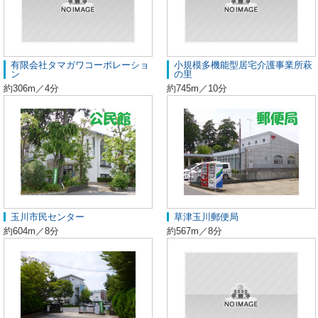
有限会社タマガワコーポレーショ
小規模多機能型居宅介護事業所萩
ン
の里
約306m／4分
約745m／10分
玉川市民センター
草津玉川郵便局
約604m／8分
約567m／8分