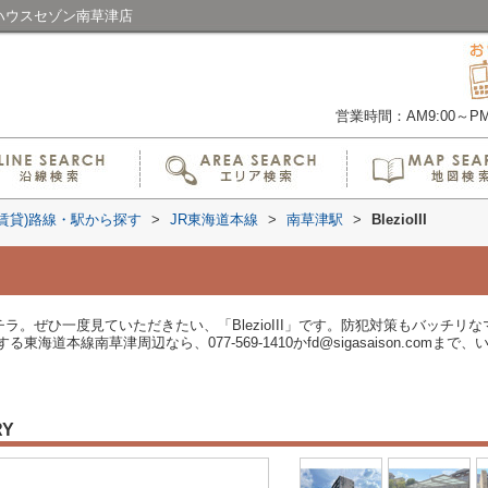
ならハウスセゾン南草津店
営業時間：AM9:00～PM6
(賃貸)路線・駅から探す
>
JR東海道本線
>
南草津駅
>
BlezioIII
ならコチラ。ぜひ一度見ていただきたい、「BlezioIII」です。防犯対策もバッ
海道本線南草津周辺なら、077-569-1410かfd@sigasaison.com
RY