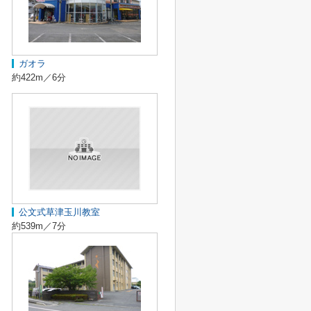
ガオラ
約422m／6分
公文式草津玉川教室
約539m／7分