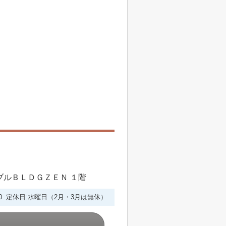
シブルＢＬＤＧＺＥＮ １階
6:00 定休日:水曜日（2月・3月は無休）