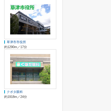
草津市市役所
約1290m／17分
クボタ眼科
約1918m／24分