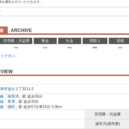
状を優先させていただきます。
す
ARCHIVE
部屋
管理費・共益費
敷金
礼金
間取り
面積
***
***
***
***
***
せください。
RVIEW
津市
追分
２丁目11-3
線
「
南草津
」駅 徒歩26分
線
「
草津
」駅 徒歩33分
線
「
瀬田
」駅 徒歩57分車15分 5.0km
管理費・共益費
築年月(築年数)