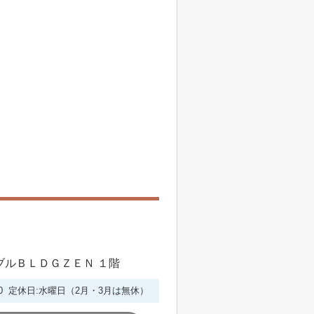
シブルＢＬＤＧＺＥＮ １階
6:00 定休日:水曜日（2月・3月は無休）