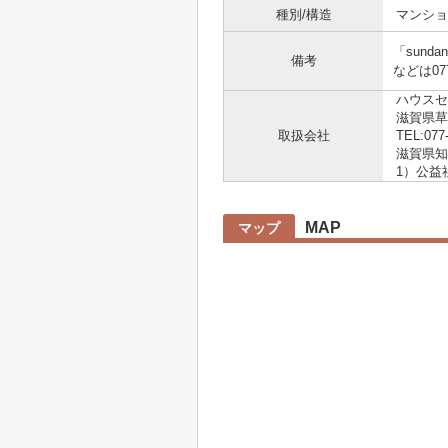
種別/構造
マンショ
「sun
備考
などは0
ハウスセ
滋賀県草
取扱会社
TEL:077
滋賀県知事
1）公益
MAP
マップ