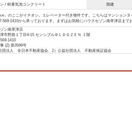
ン / 軽量気泡コンクリート
階建
dance」のここがイチオシ。エレベーター付き物件です。こちらはマンション
77-569-1410から承っております。まずはお気軽にハウスセゾン南草津店ま
ゾン南草津店
津市野路１丁目4-15 センシブルＢＬＤＧＺＥＮ １階
-569-1410
 (2) 第3599号
社団法人 全日本不動産協会、2）公益社団法人 不動産保証協会