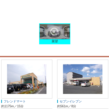
展望
フレンドマート
セブンイレブン
約1175m／15分
約561m／8分