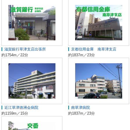
滋賀銀行草津支店出張所
京都信用金庫 南草津支店
約1754m／22分
約1837m／23分
近江草津徳洲会病院
南草津病院
約1159m／15分
約1837m／23分