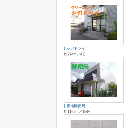
シガドライ
約274m／4分
青地郵便局
約1169m／15分