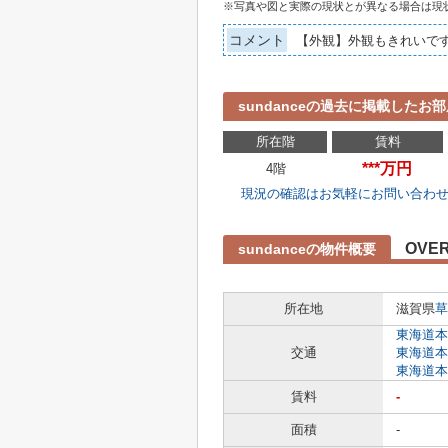
※写真や図と実際の現状とが異なる場合は現
コメント
【外観】外観もきれいで
sundanceの過去に掲載したお
所在階
賃料
***万円
4階
現況の確認はお気軽にお問い合わ
OVE
sundanceの物件概要
所在地
滋賀県
草
東海道本
交通
東海道本
東海道本
賃料
-
面積
-