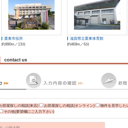
栗東市役所
滋賀県立栗東体育館
約990m／13分
約469m／6分
contact us
お部屋探しの相談(来店)
お部屋探しの相談(オンライン)
物件を見学したい
その他(要望欄にご入力下さい)