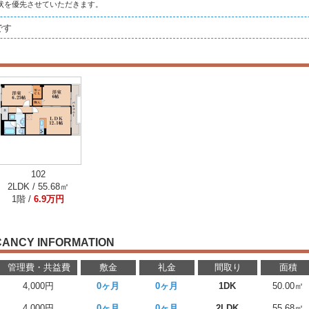
状を優先させていただきます。
です
102
2LDK / 55.68㎡
1階 /
6.9万円
CANCY INFORMATION
管理費・共益費
敷金
礼金
間取り
面積
4,000円
0ヶ月
0ヶ月
1DK
50.00㎡
4,000円
0ヶ月
0ヶ月
2LDK
55.68㎡