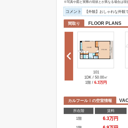
※写真や図と実際の現状とが異なる場合は現
コメント
【外観】おしゃれな外観
FLOOR PLANS
間取り
101
1DK / 50.00㎡
1階 /
6.3万円
VA
カルフールⅠの空室情報
所在階
賃料
6.3万円
1階
6.9万円
1階