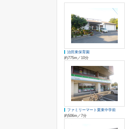
治田東保育園
約775m／10分
ファミリーマート栗東中学前
約506m／7分