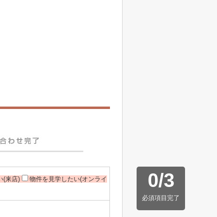
0
/
3
(来店)
物件を見学したい(オンライ
必須項目完了