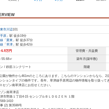
ERVIEW
東市
川辺
101
手原
」駅 徒歩19分
線
「
栗東
」駅 徒歩37分
線
「
草津
」駅 徒歩42分
～6.9万円
管理費・共益費
～55.68㎡
築年月(築年数)
ン / 鉄筋コンクリート
階建
公園が物件から461mのところにあります。こちらのマンションからなら、2
ンションタイプの物件です。長年、草津線手原周辺の物件情報を取り扱って
スセゾン南草津店にお任せください。
ゾン南草津店
津市野路１丁目4-15 センシブルＢＬＤＧＺＥＮ １階
-569-1410
 (2) 第3599号