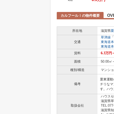
OV
カルフールⅠの物件概要
所在地
滋賀県
栗
草津線
「
交通
東海道本
東海道本
賃料
6.3万円
面積
50.00㎡
種別/構造
マンショ
栗東運動
備考
チリなマ
す。ハウ
ハウスセ
滋賀県草
取扱会社
TEL:077
滋賀県知事