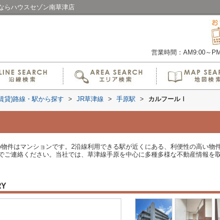
ならハウスセゾン南草津店
営業時間：AM9:00～PM6
(賃貸)路線・駅から探す
>
JR草津線
>
手原駅
>
カルフールⅠ
らの物件はマンションです。2沿線利用できる駅が近くにある、利便性の高い物
でご連絡ください。当社では、草津線手原を中心に多種多様な不動産情報を
RY