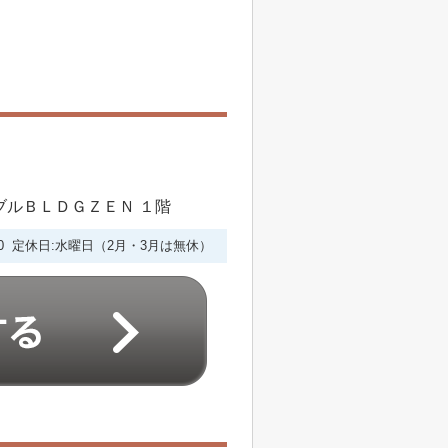
シブルＢＬＤＧＺＥＮ １階
6:00 定休日:水曜日（2月・3月は無休）