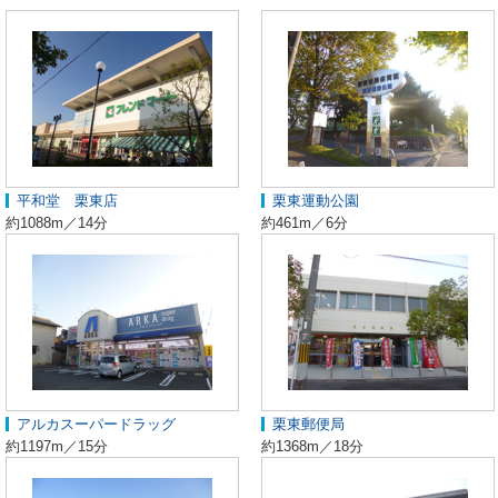
平和堂 栗東店
栗東運動公園
約1088m／14分
約461m／6分
アルカスーパードラッグ
栗東郵便局
約1197m／15分
約1368m／18分