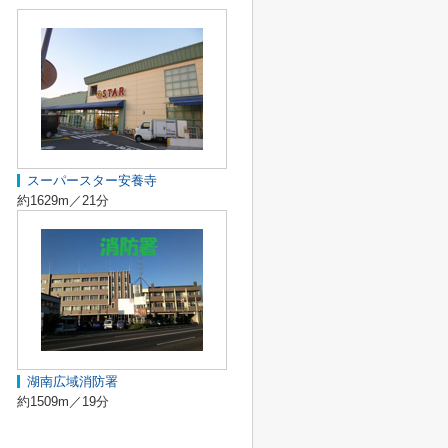
スーパースター安養寺
約1629m／21分
湖南広域消防署
約1509m／19分