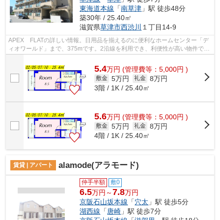
東海道本線
「
南草津
」駅 徒歩48分
築30年 / 25.40㎡
滋賀県
草津市
西渋川
１丁目14-9
APEX FLATの詳しい情報。日用品を揃えるのに便利なホームセンター「デ
ィオワールド」まで、375mです。2沿線を利用でき、利便性が高い物件で
す。こちらはマンションタイプになります。...
5.4
万
円
(管理費等：5,000円 )
5万円
8万円
敷金
礼金
3階 / 1K / 25.40㎡
5.6
万
円
(管理費等：5,000円 )
5万円
8万円
敷金
礼金
4階 / 1K / 25.40㎡
alamode(アラモード)
賃貸 | アパート
仲手半額
敷0
6.5
7.8
万円～
万円
京阪石山坂本線
「
穴太
」駅 徒歩5分
湖西線
「
唐崎
」駅 徒歩7分