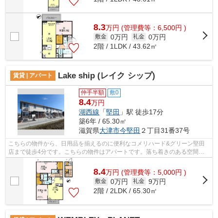
8.3
万
円
(管理費等：6,500円 )
0万円
0万円
敷金
礼金
2階 / 1LDK / 43.62㎡
Lake ship (レイク シップ)
賃貸 | アパート
仲手半額
敷0
8.4
万円
湖西線
「
堅田
」駅 徒歩17分
築6年 / 65.30㎡
滋賀県
大津市
今堅田
２丁目31番37号
こちらの物件から、日用品を揃えるのに便利なコメリハード&グリーン堅田
店まで徒歩4分です。こちらの物件はアパートです。落ち着きのある空間が
広がっている、2020年築の物件です...
8.4
万
円
(管理費等：5,000円 )
0万円
9万円
敷金
礼金
2階 / 2LDK / 65.30㎡