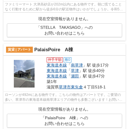
ファミリーマート 大津高砂店が202m以内にある物件です。朝に慌てること
なく行動するために駅から徒歩6分の駅近物件はいかがでしょうか。令和5年
築の物件です。たくさんの物件をご用意...
現在空室情報がありません。
「STELLA TAKASAGO」への
お問い合わせはこちら
PalaisPoire A棟
賃貸 | アパート
仲手半額
敷0
東海道本線
「
南草津
」駅 徒歩17分
東海道本線
「
草津
」駅 徒歩40分
東海道本線
「
瀬田
」駅 徒歩47分
築1年
滋賀県
草津市
東矢倉
４丁目518-1
ローソンが492mにある物件です。こちらの物件はアパートです。ご要望の
多い、草津市の東海道本線南草津エリアの物件も多数ございます！お問い合
わせはEメールfd@sigasaison.comへお気...
現在空室情報がありません。
「PalaisPoire A棟」への
お問い合わせはこちら