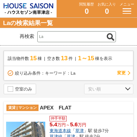
閲覧履歴
お気に入り
メニュー
0
0
Laの検索結果一覧
再検索
15
13
1～15
該当物件数
棟
空き数
件
棟を表示
変更
絞り込み条件：
キーワード：La
空室のみ
APEX FLAT
賃貸 | マンション
仲手半額
5.4
5.6
万円～
万円
東海道本線
「
草津
」駅 徒歩7分
草津線
「
草津
」駅 徒歩7分