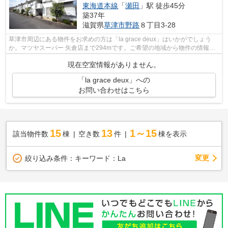
東海道本線
「
瀬田
」駅 徒歩45分
築37年
滋賀県
草津市
野路
８丁目3-28
草津市周辺にある物件をお求めの方は「la grace deux」はいかがでしょう
か。マツヤスーパー 矢倉店まで294mです。ご希望の地域から物件の情報を
ご覧いただいた後は、お気軽に当社スタ...
現在空室情報がありません。
「la grace deux」への
お問い合わせはこちら
15
13
1～15
該当物件数
棟
空き数
件
棟を表示
変更
絞り込み条件：
キーワード：La