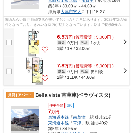
京阪石山坂本線
「
滋賀里
」駅 徒歩18分
築3年 / 33.00㎡～44.60㎡
滋賀県
大津市
穴太
２丁目15-27
関西みらい銀行 唐崎支店が歩いて466mのところにあります。2022年築の物
件となっており、きれいな室内が魅力となっています。駅まで徒歩5分の位
置に立地する、アクセス良好な物件です...
6.5
万
円
(管理費等：5,000円 )
0万円
1ヶ月
敷金
礼金
1階 / 1R / 33.00㎡
7.8
万
円
(管理費等：5,000円 )
0万円
要相談
敷金
礼金
2階 / 1LDK / 44.60㎡
Bella vista 南草津(ベラヴィスタ)
賃貸 | アパート
仲手半額
敷0
7
万円
東海道本線
「
南草津
」駅 徒歩21分
東海道本線
「
草津
」駅 徒歩40分
築5年 / 34.95㎡