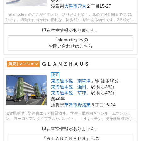
滋賀県
大津市
穴太
２丁目15-27
「alamode」のここがイチオシ。送り迎えも楽々。風の子保育園まで徒歩5
分です。通勤やお出かけに便利な、徒歩6分に駅のある物件です。2路線が利
用可能なため、利便性の高い物件です。f...
現在空室情報がありません。
「alamode」への
お問い合わせはこちら
ＧＬＡＮＺＨＡＵＳ
賃貸 | マンション
敷0
東海道本線
「
南草津
」駅 徒歩18分
東海道本線
「
瀬田
」駅 徒歩38分
東海道本線
「
草津
」駅 徒歩47分
築40年
滋賀県
草津市
野路東
５丁目16-24
滋賀県草津市野路東エリア賃貸物件。 学生・単身向きワンルームマンショ
ン。 ヨーロピアンタイプフルセパレイト。 ＩＨキッチン、洗浄便座機能付
き。 １階にお弁当屋さんが入っていま...
現在空室情報がありません。
「ＧＬＡＮＺＨＡＵＳ」への