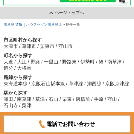
ページトップへ
南草津 賃貸｜ハウスセゾン南草津店
>
物件一覧
市区町村から探す
大津市
/
草津市
/
栗東市
/
守山市
町名から探す
大萱
/
大江
/
野路
/
一里山
/
野路東
/
伊勢町
/
綣
/
南草津
/
追分
/
大将軍
路線から探す
東海道本線
/
京阪石山坂本線
/
草津線
/
湖西線
/
京阪京津線
駅から探す
瀬田
/
南草津
/
草津
/
石山
/
栗東
/
唐橋前
/
手原
/
守山
/
石山寺
/
粟津
電話でお問い合わせ