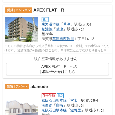
APEX FLAT R
賃貸 | マンション
礼0
東海道本線
「
草津
」駅 徒歩8分
草津線
「
草津
」駅 徒歩7分
築28年
滋賀県
草津市
西渋川
１丁目14-12
こちらの物件は当店なら仲介手数料：家賃の50％（税別）でお申込みいただ
けます。 滋賀屈指の利便性をほこる街、草津駅にたたずむひとり暮らし向き
賃貸ワンルームマンション。お風呂、...
現在空室情報がありません。
「APEX FLAT R」への
お問い合わせはこちら
alamode
賃貸 | アパート
仲手半額
敷0
京阪石山坂本線
「
穴太
」駅 徒歩6分
湖西線
「
唐崎
」駅 徒歩6分
京阪石山坂本線
「
滋賀里
」駅 徒歩19分
築3年