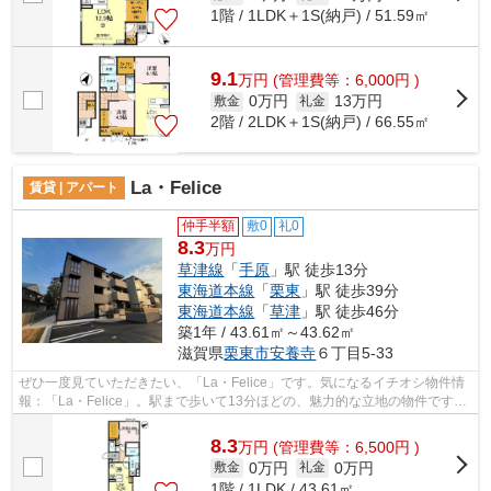
1階 / 1LDK＋1S(納戸) / 51.59㎡
9.1
万
円
(管理費等：6,000円 )
0万円
13万円
敷金
礼金
2階 / 2LDK＋1S(納戸) / 66.55㎡
La・Felice
賃貸 | アパート
仲手半額
敷0
礼0
8.3
万円
草津線
「
手原
」駅 徒歩13分
東海道本線
「
栗東
」駅 徒歩39分
東海道本線
「
草津
」駅 徒歩46分
築1年 / 43.61㎡～43.62㎡
滋賀県
栗東市
安養寺
６丁目5-33
ぜひ一度見ていただきたい、「La・Felice」です。気になるイチオシ物件情
報：「La・Felice」。駅まで歩いて13分ほどの、魅力的な立地の物件です。
充実の設備と綺麗な室内を兼ね備えた...
8.3
万
円
(管理費等：6,500円 )
0万円
0万円
敷金
礼金
1階 / 1LDK / 43.61㎡