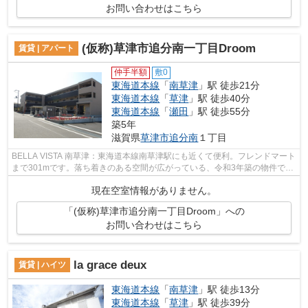
お問い合わせはこちら
(仮称)草津市追分南一丁目Droom
賃貸 | アパート
仲手半額
敷0
東海道本線
「
南草津
」駅 徒歩21分
東海道本線
「
草津
」駅 徒歩40分
東海道本線
「
瀬田
」駅 徒歩55分
築5年
滋賀県
草津市
追分南
１丁目
BELLA VISTA 南草津：東海道本線南草津駅にも近くて便利。フレンドマート
まで301mです。落ち着きのある空間が広がっている、令和3年築の物件で
す。こちらの物件はアパートです。賃貸情...
現在空室情報がありません。
「(仮称)草津市追分南一丁目Droom」への
お問い合わせはこちら
la grace deux
賃貸 | ハイツ
東海道本線
「
南草津
」駅 徒歩13分
東海道本線
「
草津
」駅 徒歩39分