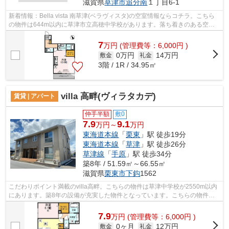
滋賀県
草津市
追分南
１丁目6-1
新着情報：Bella vista 南草津(ベラヴィスタ)の空室情報ならコチラ。こちら
の物件は644m以内に草津市立高穂中学校があります。落ち着きのある空間
が広がっている、令和3年築の物件です...
7
万
円
(管理費等：6,000円 )
0万円
14万円
敷金
礼金
3階 / 1R / 34.95㎡
villa 高畔(ヴィラタカデ)
賃貸 | アパート
仲手半額
敷0
7.9
9.1
万円～
万円
東海道本線
「
栗東
」駅 徒歩19分
東海道本線
「
草津
」駅 徒歩26分
草津線
「
手原
」駅 徒歩34分
築8年 / 51.59㎡～66.55㎡
滋賀県
栗東市
下鈎
1562
こだわりポイント満載のvilla高畔。こちらの物件は草津中学校が2550m以内
にあります。築8年の設備が充実した物件となっています。こちらの物件は
アパートです。当社なら、希望条件に合...
7.9
万
円
(管理費等：6,000円 )
0ヶ月
12万円
敷金
礼金