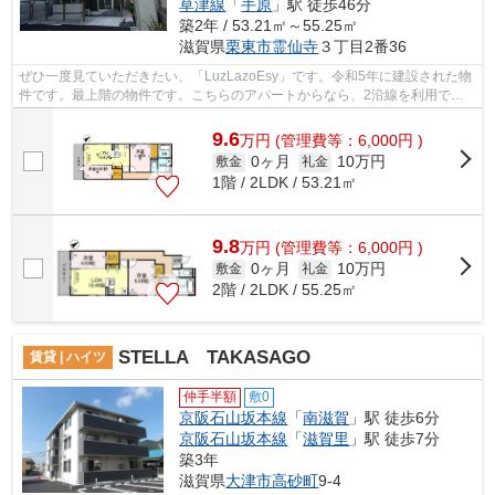
草津線
「
手原
」駅 徒歩46分
築2年 / 53.21㎡～55.25㎡
滋賀県
栗東市
霊仙寺
３丁目2番36
ぜひ一度見ていただきたい、「LuzLazoEsy」です。令和5年に建設された物
件です。最上階の物件です。こちらのアパートからなら、2沿線を利用でき
ます。ハウスセゾン南草津店には、地域...
9.6
万
円
(管理費等：6,000円 )
0ヶ月
10万円
敷金
礼金
1階 / 2LDK / 53.21㎡
9.8
万
円
(管理費等：6,000円 )
0ヶ月
10万円
敷金
礼金
2階 / 2LDK / 55.25㎡
STELLA TAKASAGO
賃貸 | ハイツ
仲手半額
敷0
京阪石山坂本線
「
南滋賀
」駅 徒歩6分
京阪石山坂本線
「
滋賀里
」駅 徒歩7分
築3年
滋賀県
大津市
高砂町
9-4