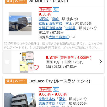
WEMBLEY・PLANET
賃貸 | アパート
仲手半額
敷0
9.3
万円
湖西線
「
唐崎
」駅 徒歩7分
京阪石山坂本線
「
穴太
」駅 徒歩8分
京阪石山坂本線
「
滋賀里
」駅 徒歩17分
築11年 / 67.53㎡
滋賀県
大津市
弥生町
15-1
2015年築のコチラの物件は、落ち着きのある室内が魅力的です。こちらの物
件はアパートです。2つの路線が利用可能で、どちらかの路線にトラブルが
あっても別ルートが使えます。最上階の...
9.3
万
円
(管理費等：6,000円 )
0万円
12万円
敷金
礼金
3階 / 2LDK / 67.53㎡
LuzLazo Esy (ルースラソ エシィ)
賃貸 | アパート
仲手半額
敷0
9.6
9.8
万円～
万円
東海道本線
「
栗東
」駅 徒歩20分
東海道本線
「
草津
」駅 徒歩30分