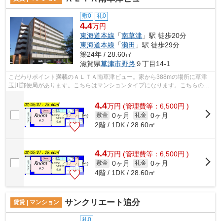
敷0
礼0
4.4
万円
東海道本線
「
南草津
」駅 徒歩20分
東海道本線
「
瀬田
」駅 徒歩29分
築24年 / 28.60㎡
滋賀県
草津市
野路
９丁目14-1
こだわりポイント満載のＡＬＴＡ南草津ビュー。家から388mの場所に草津
玉川郵便局があります。こちらはマンションタイプになります。こちらの物
件にはエレベーターが付いています。東...
4.4
万
円
(管理費等：6,500円 )
0ヶ月
0ヶ月
敷金
礼金
2階 / 1DK / 28.60㎡
4.4
万
円
(管理費等：6,500円 )
0ヶ月
0ヶ月
敷金
礼金
4階 / 1DK / 28.60㎡
サンクリエート追分
賃貸 | マンション
礼0