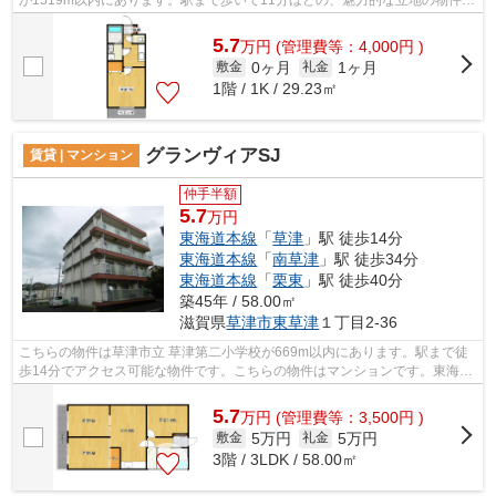
が1519m以内にあります。駅まで歩いて11分ほどの、魅力的な立地の物件で
す。防犯対策もバッチリなマンションタ...
5.7
万
円
(管理費等：4,000円 )
0ヶ月
1ヶ月
敷金
礼金
1階 / 1K / 29.23㎡
グランヴィアSJ
賃貸 | マンション
仲手半額
5.7
万円
東海道本線
「
草津
」駅 徒歩14分
東海道本線
「
南草津
」駅 徒歩34分
東海道本線
「
栗東
」駅 徒歩40分
築45年 / 58.00㎡
滋賀県
草津市
東草津
１丁目2-36
こちらの物件は草津市立 草津第二小学校が669m以内にあります。駅まで徒
歩14分でアクセス可能な物件です。こちらの物件はマンションです。東海道
本線草津近辺になら沢山の物件がありま...
5.7
万
円
(管理費等：3,500円 )
5万円
5万円
敷金
礼金
3階 / 3LDK / 58.00㎡