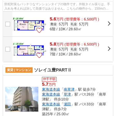
防犯対策もバッチリなマンションタイプの物件です。外観タイル張りは、手
入れを考えれば決して高価ではありません。こちらの物件から、150mの距
離に駐車場があります。初期費用をカー...
5.6
万
円
(管理費等：6,500円 )
5万円
5万円
敷金
礼金
6階 / 1DK / 28.60㎡
5.8
万
円
(管理費等：6,500円 )
5万円
5万円
敷金
礼金
7階 / 1DK / 28.60㎡
ソレイユ豊PARTⅡ
賃貸 | マンション
仲手半額
5.7
万円
東海道本線
「
南草津
」駅 徒歩7分
東海道本線
「
草津
」駅 バス26分 「南草
津駅」 停歩10分
東海道本線
「
瀬田
」駅 バス33分 「南草
津駅」 停歩7分
築25年 / 25.00㎡