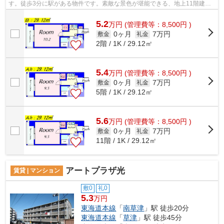
す。徒歩3分に駅がある物件です。素敵な景色が堪能できる、地上11階建て
の物件。気になることがありましたら、fd@...
5.2
万
円
(管理費等：8,500円 )
0ヶ月
7万円
敷金
礼金
2階 / 1K / 29.12㎡
5.4
万
円
(管理費等：8,500円 )
0ヶ月
7万円
敷金
礼金
5階 / 1K / 29.12㎡
5.6
万
円
(管理費等：8,500円 )
0ヶ月
7万円
敷金
礼金
11階 / 1K / 29.12㎡
アートプラザ光
賃貸 | マンション
敷0
礼0
5.3
万円
東海道本線
「
南草津
」駅 徒歩20分
東海道本線
「
草津
」駅 徒歩45分