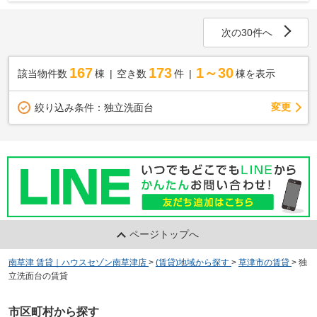
次の30件へ
167
173
1～30
該当物件数
棟
空き数
件
棟を表示
変更
絞り込み条件：
独立洗面台
ページトップへ
南草津 賃貸｜ハウスセゾン南草津店
>
(賃貸)地域から探す
>
草津市の賃貸
>
独
立洗面台の賃貸
市区町村から探す