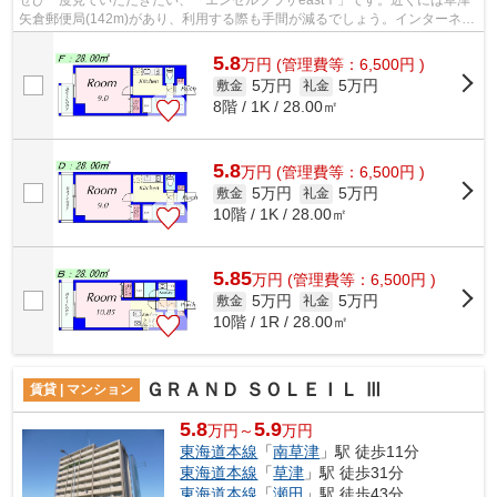
矢倉郵便局(142m)があり、利用する際も手間が減るでしょう。インターネッ
ト無料なので気軽にパソコンやスマート...
5.8
万
円
(管理費等：6,500円 )
5万円
5万円
敷金
礼金
8階 / 1K / 28.00㎡
5.8
万
円
(管理費等：6,500円 )
5万円
5万円
敷金
礼金
10階 / 1K / 28.00㎡
5.85
万
円
(管理費等：6,500円 )
5万円
5万円
敷金
礼金
10階 / 1R / 28.00㎡
ＧＲＡＮＤ ＳＯＬＥＩＬ Ⅲ
賃貸 | マンション
5.8
5.9
万円～
万円
東海道本線
「
南草津
」駅 徒歩11分
東海道本線
「
草津
」駅 徒歩31分
東海道本線
「
瀬田
」駅 徒歩43分