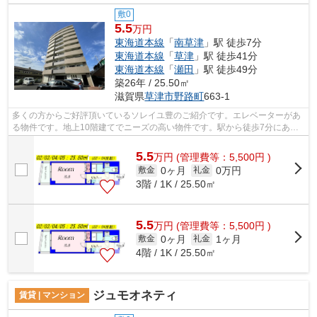
敷0
5.5
万円
東海道本線
「
南草津
」駅 徒歩7分
東海道本線
「
草津
」駅 徒歩41分
東海道本線
「
瀬田
」駅 徒歩49分
築26年 / 25.50㎡
滋賀県
草津市
野路町
663-1
多くの方からご好評頂いているソレイユ豊のご紹介です。エレベーターがあ
る物件です。地上10階建てでニーズの高い物件です。駅から徒歩7分にある
物件なので、電車利用が多い方にオスス...
5.5
万
円
(管理費等：5,500円 )
0ヶ月
0万円
敷金
礼金
3階 / 1K / 25.50㎡
5.5
万
円
(管理費等：5,500円 )
0ヶ月
1ヶ月
敷金
礼金
4階 / 1K / 25.50㎡
ジュモオネティ
賃貸 | マンション