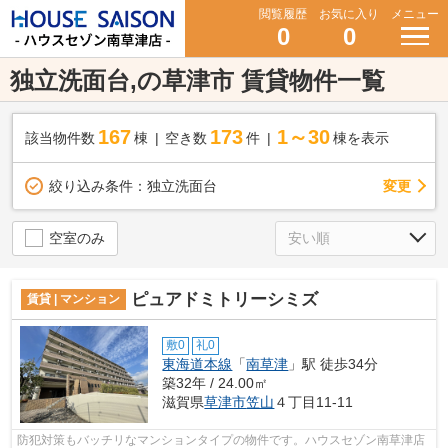
閲覧履歴
お気に入り
メニュー
0
0
独立洗面台,の草津市 賃貸物件一覧
167
173
1～30
該当物件数
棟
空き数
件
棟を表示
変更
絞り込み条件：
独立洗面台
空室のみ
ピュアドミトリーシミズ
賃貸 | マンション
敷0
礼0
東海道本線
「
南草津
」駅 徒歩34分
築32年 / 24.00㎡
滋賀県
草津市
笠山
４丁目11-11
防犯対策もバッチリなマンションタイプの物件です。ハウスセゾン南草津店