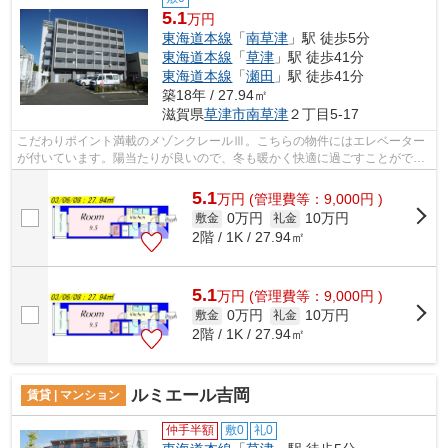
5.1
万円
東海道本線
「
南草津
」駅 徒歩5分
東海道本線
「
草津
」駅 徒歩41分
東海道本線
「
瀬田
」駅 徒歩41分
築18年 / 27.94㎡
滋賀県
草津市
南草津
２丁目5-17
こだわりポイント満載のメゾンクレールⅢ。こちらの物件にはエレベーター
が付いています。陽当たりが良いので、冬も暖かく快適に過ごすことができ
ます。クレジットカードで初期費用がお...
5.1
万
円
(管理費等：9,000円 )
0万円
10万円
敷金
礼金
2階 / 1K / 27.94㎡
5.1
万
円
(管理費等：9,000円 )
0万円
10万円
敷金
礼金
2階 / 1K / 27.94㎡
ルミエール吉岡
賃貸 | マンション
仲手半額
敷0
礼0