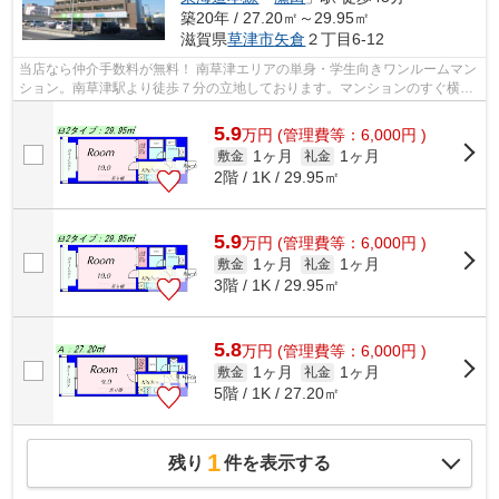
築20年 / 27.20㎡～29.95㎡
滋賀県
草津市
矢倉
２丁目6-12
当店なら仲介手数料が無料！ 南草津エリアの単身・学生向きワンルームマン
ション。南草津駅より徒歩７分の立地しております。マンションのすぐ横が
セブンイレブンと単身者の方には心強...
5.9
万
円
(管理費等：6,000円 )
1ヶ月
1ヶ月
敷金
礼金
2階 / 1K / 29.95㎡
5.9
万
円
(管理費等：6,000円 )
1ヶ月
1ヶ月
敷金
礼金
3階 / 1K / 29.95㎡
5.8
万
円
(管理費等：6,000円 )
1ヶ月
1ヶ月
敷金
礼金
5階 / 1K / 27.20㎡
1
残り
件を表示する