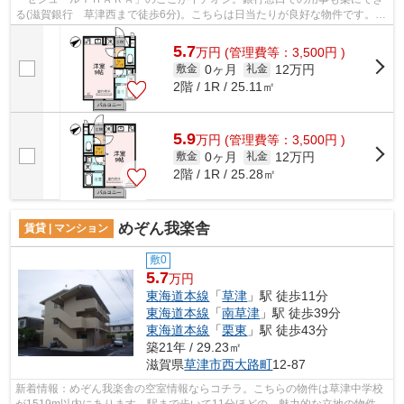
る(滋賀銀行 草津西まで徒歩6分)。こちらは日当たりが良好な物件です。こ
ちらの物件はアパートです。東海道本...
5.7
万
円
(管理費等：3,500円 )
0ヶ月
12万円
敷金
礼金
2階 / 1R / 25.11㎡
5.9
万
円
(管理費等：3,500円 )
0ヶ月
12万円
敷金
礼金
2階 / 1R / 25.28㎡
めぞん我楽舎
賃貸 | マンション
敷0
5.7
万円
東海道本線
「
草津
」駅 徒歩11分
東海道本線
「
南草津
」駅 徒歩39分
東海道本線
「
栗東
」駅 徒歩43分
築21年 / 29.23㎡
滋賀県
草津市
西大路町
12-87
新着情報：めぞん我楽舎の空室情報ならコチラ。こちらの物件は草津中学校