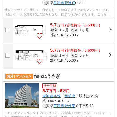
滋賀県
草津市
野路町
663-1
造りとデザインに関して、自信をもって情報を提供できるマンションです。
根強いニーズを誇る駅近の物件となり、徒歩7分に駅があります。こちらの
物件はエレベーター付きです。陽当たり...
5.7
万
円
(管理費等：5,500円 )
1ヶ月
1ヶ月
敷金
礼金
2階 / 1K / 25.00㎡
5.7
万
円
(管理費等：5,500円 )
1ヶ月
0ヶ月
敷金
礼金
2階 / 1K / 25.00㎡
feliciaうさぎ
賃貸 | マンション
仲手半額
5.7
6
万円～
万円
東海道本線
「
南草津
」駅 徒歩21分
築16年 / 30.55㎡
滋賀県
草津市
野路東
６丁目5-18
こちらはマンションタイプになります。10階建ての物件となっています。こ