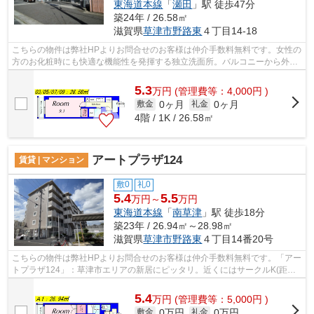
東海道本線
「
瀬田
」駅 徒歩47分
築24年 / 26.58㎡
滋賀県
草津市
野路東
４丁目14-18
こちらの物件は弊社HPよりお問合せのお客様は仲介手数料無料です。女性の
方のお化粧時にも快適な機能性を発揮する独立洗面所。バルコニーから外を
眺めることの出来る、ステキなマンシ...
5.3
万
円
(管理費等：4,000円 )
0ヶ月
0ヶ月
敷金
礼金
4階 / 1K / 26.58㎡
アートプラザ124
賃貸 | マンション
敷0
礼0
5.4
5.5
万円～
万円
東海道本線
「
南草津
」駅 徒歩18分
築23年 / 26.94㎡～28.98㎡
滋賀県
草津市
野路東
４丁目14番20号
こちらの物件は弊社HPよりお問合せのお客様は仲介手数料無料です。「アー
トプラザ124」：草津市エリアの新居にピッタリ。近くにはサークルK(距離
394m)がありちょっとした買い物に便利...
5.4
万
円
(管理費等：5,000円 )
0万円
0万円
敷金
礼金