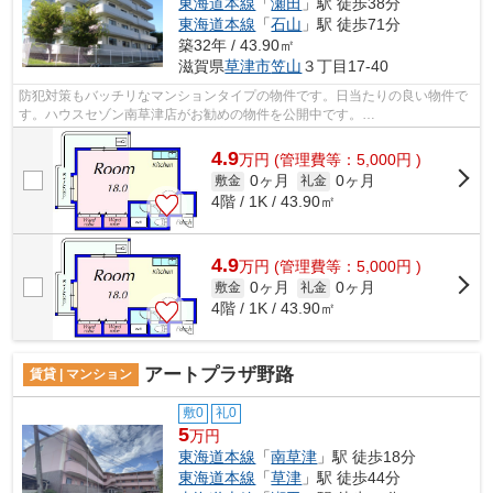
東海道本線
「
瀬田
」駅 徒歩38分
東海道本線
「
石山
」駅 徒歩71分
築32年 / 43.90㎡
滋賀県
草津市
笠山
３丁目17-40
防犯対策もバッチリなマンションタイプの物件です。日当たりの良い物件で
す。ハウスセゾン南草津店がお勧めの物件を公開中です。
fd@sigasaison.comまで詳しい内容をお問い合わせ下さい...
4.9
万
円
(管理費等：5,000円 )
0ヶ月
0ヶ月
敷金
礼金
4階 / 1K / 43.90㎡
4.9
万
円
(管理費等：5,000円 )
0ヶ月
0ヶ月
敷金
礼金
4階 / 1K / 43.90㎡
アートプラザ野路
賃貸 | マンション
敷0
礼0
5
万円
東海道本線
「
南草津
」駅 徒歩18分
東海道本線
「
草津
」駅 徒歩44分