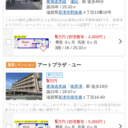
東海道本線
「
瀬田
」駅 徒歩46分
築26年 / 25.02㎡
滋賀県
草津市
野路東
４丁目13番10号
こちらの物件は弊社HPよりお問合せのお客様は仲介手数料無料です。南草津
エリアのワンルームマンション。 2口ガスコンロ設置可！ しかもインターネ
ットが無料！礼金、敷金、更新料なし...
5
万
円
(管理費等：4,000円 )
0ヶ月
0ヶ月
敷金
礼金
3階 / 1K / 25.02㎡
アートプラザ・ユー
賃貸 | マンション
敷0
礼0
5
万円
東海道本線
「
南草津
」駅 徒歩18分
築22年 / 28.67㎡
滋賀県
草津市
南笠東
１丁目16-60
「アートプラザ・ユー」のここがイチオシ。近くにはサークルK(徒歩5分)が
ありちょっとした買い物に便利です。こちらの物件はマンションです。こち
らの物件にはエレベーターがあります...
5
万
円
(管理費等：5,000円 )
0ヶ月
0ヶ月
敷金
礼金