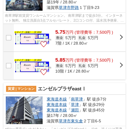
築19年 / 28.80㎡
滋賀県
草津市
野路
１丁目9-23
南草津駅前賃貸ワンルームマンション。 南草津駅まで徒歩3分。 インターネ
ット無料。 独立洗面台3点フルセパレート、2口コンロ付、温水洗浄便座、オ
ートロック、エレベーターなどの豪...
5.75
万
円
(管理費等：7,500円 )
5万円
5万円
敷金
礼金
7階 / 1K / 28.80㎡
5.85
万
円
(管理費等：7,500円 )
5万円
5万円
敷金
礼金
10階 / 1K / 28.80㎡
エンゼルプラザeastⅠ
賃貸 | マンション
東海道本線
「
南草津
」駅 徒歩7分
東海道本線
「
草津
」駅 徒歩29分
東海道本線
「
瀬田
」駅 徒歩45分
築17年 / 28.00㎡
滋賀県
草津市
東矢倉
２丁目6-5
ぜひ一度見ていただきたい、「エンゼルプラザeastⅠ」です。近くには草津