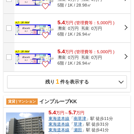
5階 / 1K / 28.98㎡
5.4
万
円
(管理費等：5,000円 )
0万円
0万円
敷金
礼金
6階 / 1K / 26.94㎡
5.4
万
円
(管理費等：5,000円 )
0万円
0万円
敷金
礼金
6階 / 1K / 26.94㎡
1
残り
件を表示する
インプルーブKK
賃貸 | マンション
5.4
5.7
万円～
万円
東海道本線
「
南草津
」駅 徒歩11分
東海道本線
「
草津
」駅 徒歩31分
東海道本線
「
瀬田
」駅 徒歩41分