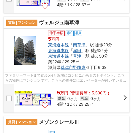
4階 / 1K / 28.67㎡
ヴェルジュ南草津
賃貸 | マンション
仲手半額
敷0
礼0
5
万円
東海道本線
「
南草津
」駅 徒歩20分
東海道本線
「
瀬田
」駅 徒歩34分
東海道本線
「
草津
」駅 徒歩50分
築22年 / 29.25㎡
滋賀県
草津市
野路東
６丁目6-39
ファミリーマートまで徒歩5分と近場にコンビニがあるのもポイント。こち
らの物件はマンションです。こちらの物件にはエレベーターが付いていま
す。こちらは初期費用をカードでお支払い...
5
万
円
(管理費等：5,500円 )
0ヶ月
0ヶ月
敷金
礼金
4階 / 1DK / 29.25㎡
メゾンクレールⅢ
賃貸 | マンション
敷0