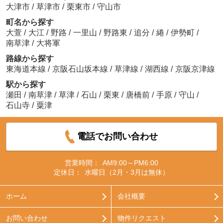
大津市
/
草津市
/
栗東市
/
守山市
町名から探す
大萱
/
大江
/
野路
/
一里山
/
野路東
/
追分
/
綣
/
伊勢町
/
南草津
/
大将軍
路線から探す
東海道本線
/
京阪石山坂本線
/
草津線
/
湖西線
/
京阪京津線
駅から探す
瀬田
/
南草津
/
草津
/
石山
/
栗東
/
唐橋前
/
手原
/
守山
/
石山寺
/
粟津
電話でお問い合わせ
営業時間：
AM9:00～PM6:00
定休日：
水曜日（2月・3月は無休）
ホーム
会社概要
お問い合わせ
物件リクエスト