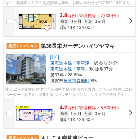
なら、草津市エリアの賃貸情報も満載。お問い合わせは077-569-1410または
fd@sigasaison.comまでお気軽にご連絡...
3.8
万
円
(管理費等：7,000円 )
0ヶ月
0ヶ月
敷金
礼金
1階 / 1K / 24.00㎡
第36長栄ガーデンハイツヤマキ
賃貸 | マンション
礼0
東海道本線
「
南草津
」駅 徒歩34分
東海道本線
「
草津
」駅 徒歩37分
築37年 / 28.80㎡
滋賀県
草津市
青地町
995
徒歩12分の距離に草津市立高穂中学校があるのも魅力。こちらの物件はエレ
ベーター付きです。防犯対策もバッチリなマンションタイプの物件です。ハ
ウスセゾン南草津店には草津市エリア...
4.2
万
円
(管理費等：5,500円 )
1ヶ月
0ヶ月
敷金
礼金
3階 / 1K / 28.80㎡
ＡＬＴＡ南草津ビュー
賃貸 | マンション