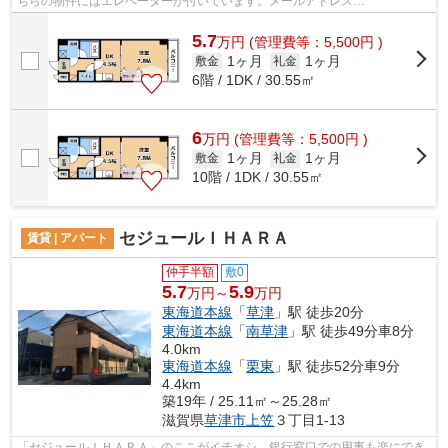
ちらの物件にはエレベーターが付いています。メールアドレス
fd@sigasaison.comまで、お気軽にご連絡ください。...
5.7
万
円
(管理費等：5,500円 )
1ヶ月
1ヶ月
敷金
礼金
6階 / 1DK / 30.55㎡
6
万
円
(管理費等：5,500円 )
1ヶ月
1ヶ月
敷金
礼金
10階 / 1DK / 30.55㎡
セジュールＩＨＡＲＡ
賃貸 | アパート
仲手半額
敷0
5.7
5.9
万円～
万円
東海道本線
「
草津
」駅 徒歩20分
東海道本線
「
南草津
」駅 徒歩49分車8分
4.0km
東海道本線
「
栗東
」駅 徒歩52分車9分
4.4km
築19年 / 25.11㎡～25.28㎡
滋賀県
草津市
上笠
３丁目1-13
「セジュールＩＨＡＲＡ」のここがイチオシ。銀行窓口での用事も楽にでき