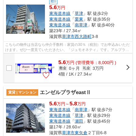
敷0
5.6
万円
東海道本線
「
草津
」駅 徒歩2分
東海道本線
「
栗東
」駅 徒歩35分
東海道本線
「
南草津
」駅 徒歩40分
築23年 / 27.34㎡
滋賀県
草津市
西大路町
3-8
こちらの物件は当店なら仲介手数料：家賃の30％（税別）でお申込みいただ
けます。ぜひ一度見ていただきたい、「ジュモオネティ」です。アルプラザ
平和堂まで459mです。今ニーズの高い...
5.6
万
円
(管理費等：8,000円 )
0ヶ月
3万円
敷金
礼金
4階 / 1K / 27.34㎡
エンゼルプラザeastⅡ
賃貸 | マンション
5.6
5.8
万円～
万円
東海道本線
「
南草津
」駅 徒歩7分
東海道本線
「
草津
」駅 徒歩29分
東海道本線
「
瀬田
」駅 徒歩45分
築17年 / 28.60㎡
滋賀県
草津市
東矢倉
２丁目6-8