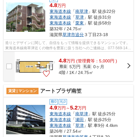
4.8
万円
東海道本線
「
南草津
」駅 徒歩22分
東海道本線
「
草津
」駅 徒歩31分
東海道本線
「
栗東
」駅 徒歩58分
築32年 / 24.75㎡
滋賀県
草津市
追分
３丁目23-18
造りとデザインに関して、自信をもって情報を提供できるマンションです。
東海道本線南草津近くの物件を豊富に扱う当社へのご連絡は、077-569-1410
またはfd@sigasaison.comまでお願いい...
4.8
万
円
(管理費等：5,000円 )
5万円
0ヶ月
敷金
礼金
4階 / 1K / 24.75㎡
アートプラザ南笠
賃貸 | マンション
敷0
礼0
4.9
5.2
万円～
万円
東海道本線
「
南草津
」駅 徒歩25分
東海道本線
「
瀬田
」駅 徒歩25分
東海道本線
「
草津
」駅 車9分 4.4km
築26年 / 27.54㎡
滋賀県
草津市
南笠東
４丁目8-70