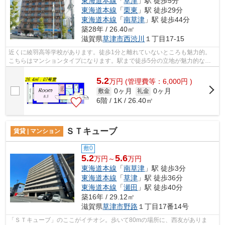
東海道本線
「
草津
」駅 徒歩5分
東海道本線
「
栗東
」駅 徒歩29分
東海道本線
「
南草津
」駅 徒歩44分
築28年 / 26.40㎡
滋賀県
草津市
西渋川
１丁目17-15
近くに綾羽高等学校があります。徒歩1分と離れていないところも魅力的。
こちらはマンションタイプになります。駅まで徒歩5分の立地が魅力的な、
利便性の高い物件です。エレベーターが...
5.2
万
円
(管理費等：6,000円 )
0ヶ月
0ヶ月
敷金
礼金
6階 / 1K / 26.40㎡
ＳＴキューブ
賃貸 | マンション
敷0
5.2
5.6
万円～
万円
東海道本線
「
南草津
」駅 徒歩3分
東海道本線
「
草津
」駅 徒歩36分
東海道本線
「
瀬田
」駅 徒歩40分
築16年 / 29.12㎡
滋賀県
草津市
野路
１丁目17番14号
「ＳＴキューブ」のここがイチオシ。歩いて80mの場所に、西友がありま