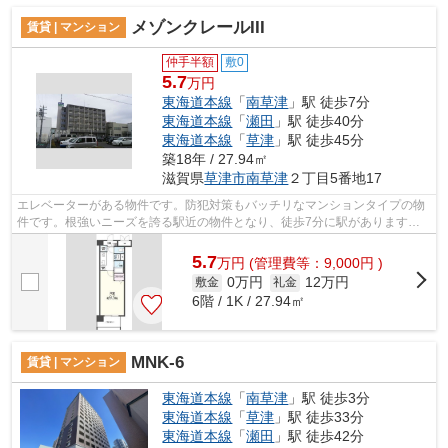
メゾンクレールIII
賃貸 | マンション
仲手半額
敷0
5.7
万円
東海道本線
「
南草津
」駅 徒歩7分
東海道本線
「
瀬田
」駅 徒歩40分
東海道本線
「
草津
」駅 徒歩45分
築18年 / 27.94㎡
滋賀県
草津市
南草津
２丁目5番地17
エレベーターがある物件です。防犯対策もバッチリなマンションタイプの物
件です。根強いニーズを誇る駅近の物件となり、徒歩7分に駅があります。
草津市エリアの賃貸情報をお探しなら、...
5.7
万
円
(管理費等：9,000円 )
0万円
12万円
敷金
礼金
6階 / 1K / 27.94㎡
MNK-6
賃貸 | マンション
東海道本線
「
南草津
」駅 徒歩3分
東海道本線
「
草津
」駅 徒歩33分
東海道本線
「
瀬田
」駅 徒歩42分