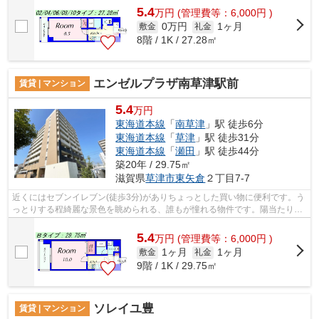
5.4
万
円
(管理費等：6,000円 )
0万円
1ヶ月
敷金
礼金
8階 / 1K / 27.28㎡
エンゼルプラザ南草津駅前
賃貸 | マンション
5.4
万円
東海道本線
「
南草津
」駅 徒歩6分
東海道本線
「
草津
」駅 徒歩31分
東海道本線
「
瀬田
」駅 徒歩44分
築20年 / 29.75㎡
滋賀県
草津市
東矢倉
２丁目7-7
近くにはセブンイレブン(徒歩3分)がありちょっとした買い物に便利です。う
っとりする程綺麗な景色を眺められる、誰もが憧れる物件です。陽当たりが
良いので、洗濯物が臭わずに乾きます...
5.4
万
円
(管理費等：6,000円 )
1ヶ月
1ヶ月
敷金
礼金
9階 / 1K / 29.75㎡
ソレイユ豊
賃貸 | マンション