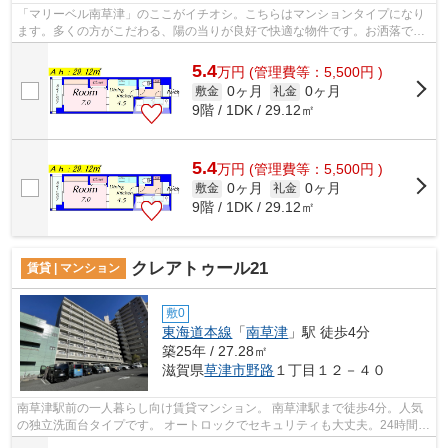
「マリーベル南草津」のここがイチオシ。こちらはマンションタイプになり
ます。多くの方がこだわる、陽の当りが良好で快適な物件です。お洒落で素
敵な外観タイル張りの物件です。メー...
5.4
万
円
(管理費等：5,500円 )
0ヶ月
0ヶ月
敷金
礼金
9階 / 1DK / 29.12㎡
5.4
万
円
(管理費等：5,500円 )
0ヶ月
0ヶ月
敷金
礼金
9階 / 1DK / 29.12㎡
クレアトゥール21
賃貸 | マンション
敷0
東海道本線
「
南草津
」駅 徒歩4分
築25年 / 27.28㎡
滋賀県
草津市
野路
１丁目１２－４０
南草津駅前の一人暮らし向け賃貸マンション。 南草津駅まで徒歩4分。人気
の独立洗面台タイプです。 オートロックでセキュリティも大丈夫。24時間ス
ーパーの西友が向いなので買い物も便...