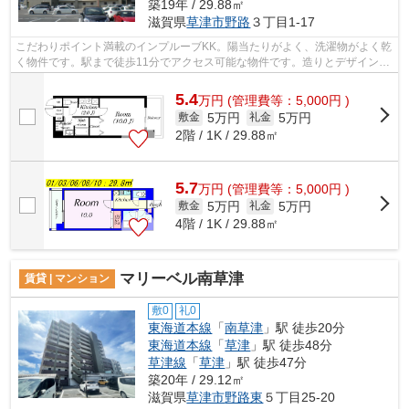
築19年 / 29.88㎡
滋賀県
草津市
野路
３丁目1-17
こだわりポイント満載のインプルーブKK。陽当たりがよく、洗濯物がよく乾
く物件です。駅まで徒歩11分でアクセス可能な物件です。造りとデザインに
関して、自信をもって情報を提供でき...
5.4
万
円
(管理費等：5,000円 )
5万円
5万円
敷金
礼金
2階 / 1K / 29.88㎡
5.7
万
円
(管理費等：5,000円 )
5万円
5万円
敷金
礼金
4階 / 1K / 29.88㎡
マリーベル南草津
賃貸 | マンション
敷0
礼0
東海道本線
「
南草津
」駅 徒歩20分
東海道本線
「
草津
」駅 徒歩48分
草津線
「
草津
」駅 徒歩47分
築20年 / 29.12㎡
滋賀県
草津市
野路東
５丁目25-20