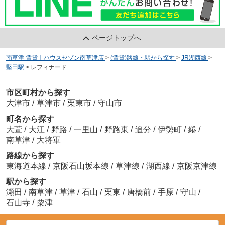
ページトップへ
南草津 賃貸｜ハウスセゾン南草津店
>
(賃貸)路線・駅から探す
>
JR湖西線
>
堅田駅
>
レフィナード
市区町村から探す
大津市
/
草津市
/
栗東市
/
守山市
町名から探す
大萱
/
大江
/
野路
/
一里山
/
野路東
/
追分
/
伊勢町
/
綣
/
南草津
/
大将軍
路線から探す
東海道本線
/
京阪石山坂本線
/
草津線
/
湖西線
/
京阪京津線
駅から探す
瀬田
/
南草津
/
草津
/
石山
/
栗東
/
唐橋前
/
手原
/
守山
/
石山寺
/
粟津