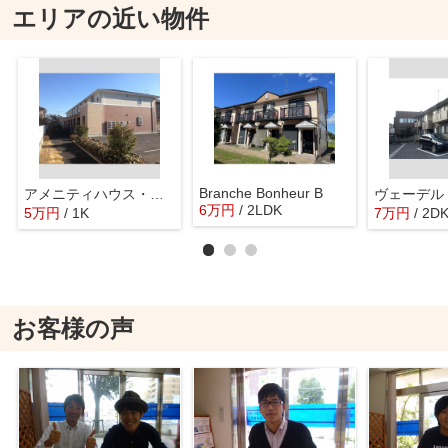
エリアの近い物件
Branche Bonheur B
アメニティハウス・サノ
ヴェーデル I
6
万
円
/ 2LDK
5
万
円
/ 1K
7
万
円
/ 2D
お客様の声