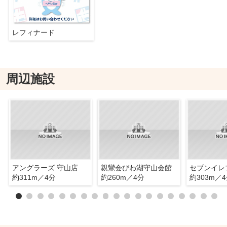
レフィナード
周辺施設
アングラーズ 守山店
親鸞会びわ湖守山会館
約311m／4分
約260m／4分
約303m／