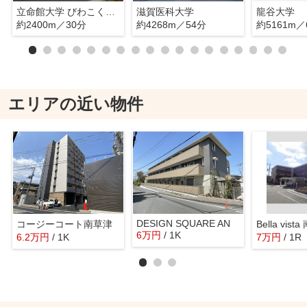
立命館大学 びわこくさつキャンパス
滋賀医科大学
龍谷大学
約2400m／30分
約4268m／54分
約5161m／
エリアの近い物件
DESIGN SQUARE AN
コージーコート南草津
6
万
円
/ 1K
6.2
万
円
/ 1K
7
万
円
/ 1R