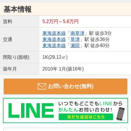
基本情報
賃料
5.2万円～5.6万円
東海道本線
「
南草津
」駅 徒歩3分
交通
東海道本線
「
草津
」駅 徒歩36分
東海道本線
「
瀬田
」駅 徒歩40分
間取り(面積)
1K(29.12㎡)
築年月
2010年 1月(築16年)
お問い合わせ(無料)