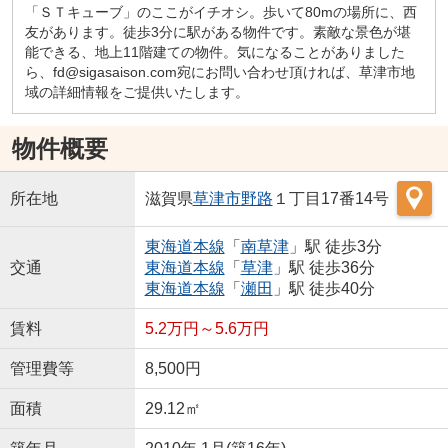
「ＳＴキューブ」のここがイチオシ。歩いて80mの場所に、西
友があります。徒歩3分に駅がある物件です。素敵な景色が堪
能できる、地上11階建ての物件。気になることがありました
ら、fd@sigasaison.com宛にお問い合わせ頂ければ、草津市地
域の詳細情報をご提供いたします。
物件概要
所在地
滋賀県
草津市
野路
１丁目17番14号
東海道本線
「
南草津
」駅 徒歩3分
交通
東海道本線
「
草津
」駅 徒歩36分
東海道本線
「
瀬田
」駅 徒歩40分
賃料
5.2万円～5.6万円
管理費等
8,500円
面積
29.12㎡