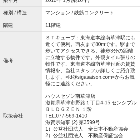
築年月
2010年 1月(築16年)
種別 / 構造
マンション / 鉄筋コンクリート
階建
11階建
ＳＴキューブ：東海道本線南草津駅にも
近くて便利。西友まで80mです。駅まで
歩いてアクセスできる、徒歩3分の距離
に立地する物件です。外観タイル張りの
備考
物件です。東海道本線南草津付近の賃貸
情報を、当社スタッフが詳しくご紹介致
します。<fd@sigasaison.com>からお気
軽にご連絡ください。
ハウスセゾン南草津店
滋賀県草津市野路１丁目4-15 センシブル
ＢＬＤＧＺＥＮ １階
取扱会社
TEL:077-569-1410
滋賀県知事 (2) 第3599号
1）公益社団法人 全日本不動産協会
2）公益社団法人 不動産保証協会