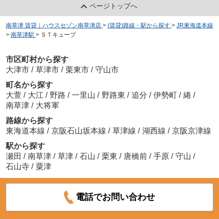
ページトップへ
南草津 賃貸｜ハウスセゾン南草津店
>
(賃貸)路線・駅から探す
>
JR東海道本線
>
南草津駅
>
ＳＴキューブ
市区町村から探す
大津市
/
草津市
/
栗東市
/
守山市
町名から探す
大萱
/
大江
/
野路
/
一里山
/
野路東
/
追分
/
伊勢町
/
綣
/
南草津
/
大将軍
路線から探す
東海道本線
/
京阪石山坂本線
/
草津線
/
湖西線
/
京阪京津線
駅から探す
瀬田
/
南草津
/
草津
/
石山
/
栗東
/
唐橋前
/
手原
/
守山
/
石山寺
/
粟津
電話でお問い合わせ