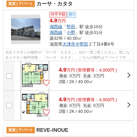
カーサ・カタタ
賃貸 | アパート
仲手半額
敷0
4.9
万円
湖西線
「
堅田
」駅 徒歩10分
湖西線
「
小野
」駅 徒歩31分
築32年 / 40.00㎡
滋賀県
大津市
今堅田
２丁目4番6号
当社イチオシの物件の「カーサ・カタタ」。ぜひ一度ご覧ください。気にな
るイチオシ物件情報：「カーサ・カタタ」。こちらの物件はアパートです。
魅力的な駅近の物件で、駅まで徒歩10...
4.9
万
円
(管理費等：4,000円 )
0万円
3万円
敷金
礼金
2階 / 2K / 40.00㎡
4.9
万
円
(管理費等：4,000円 )
0万円
0万円
敷金
礼金
2階 / 2K / 40.00㎡
REVE-INOUE
賃貸 | アパート