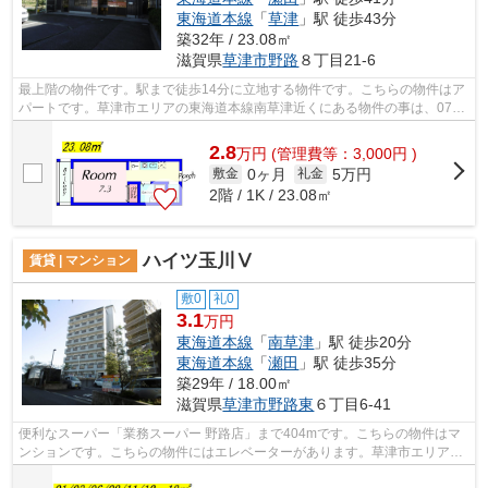
東海道本線
「
草津
」駅 徒歩43分
築32年 / 23.08㎡
滋賀県
草津市
野路
８丁目21-6
最上階の物件です。駅まで徒歩14分に立地する物件です。こちらの物件はア
パートです。草津市エリアの東海道本線南草津近くにある物件の事は、077-
569-1410からお電話下さい。ハウスセ...
2.8
万
円
(管理費等：3,000円 )
0ヶ月
5万円
敷金
礼金
2階 / 1K / 23.08㎡
ハイツ玉川Ⅴ
賃貸 | マンション
敷0
礼0
3.1
万円
東海道本線
「
南草津
」駅 徒歩20分
東海道本線
「
瀬田
」駅 徒歩35分
築29年 / 18.00㎡
滋賀県
草津市
野路東
６丁目6-41
便利なスーパー「業務スーパー 野路店」まで404mです。こちらの物件はマ
ンションです。こちらの物件にはエレベーターがあります。草津市エリアの
賃貸情報がハウスセゾン南草津店には豊...