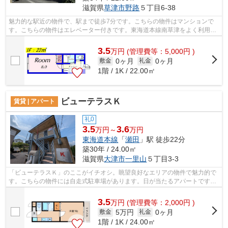
滋賀県
草津市
野路
５丁目6-38
魅力的な駅近の物件で、駅まで徒歩7分です。こちらの物件はマンションで
す。こちらの物件はエレベーター付きです。東海道本線南草津をよく利用さ
れる方、安心してハウスセゾン南草津店...
3.5
万
円
(管理費等：5,000円 )
0ヶ月
0ヶ月
敷金
礼金
1階 / 1K / 22.00㎡
ビューテラスＫ
賃貸 | アパート
礼0
3.5
3.6
万円～
万円
東海道本線
「
瀬田
」駅 徒歩22分
築30年 / 24.00㎡
滋賀県
大津市
一里山
５丁目3-3
「ビューテラスＫ」のここがイチオシ。眺望良好なエリアの物件で魅力的で
す。こちらの物件には自走式駐車場があります。日が当たるアパートです。
東海道本線瀬田付近の賃貸情報を、当...
3.5
万
円
(管理費等：2,000円 )
5万円
0ヶ月
敷金
礼金
1階 / 1K / 24.00㎡