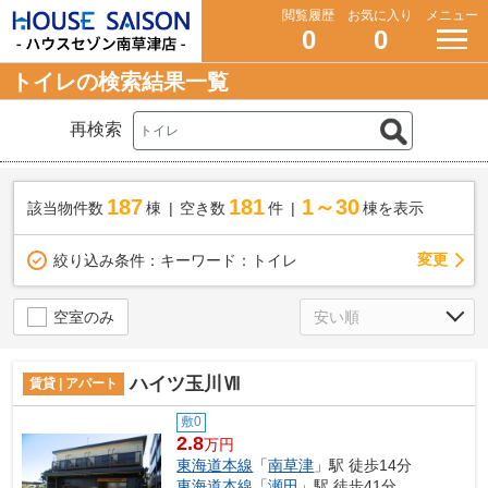
閲覧履歴
お気に入り
メニュー
0
0
トイレの検索結果一覧
再検索
187
181
1～30
該当物件数
棟
空き数
件
棟を表示
変更
絞り込み条件：
キーワード：トイレ
空室のみ
ハイツ玉川Ⅶ
賃貸 | アパート
敷0
2.8
万円
東海道本線
「
南草津
」駅 徒歩14分
東海道本線
「
瀬田
」駅 徒歩41分