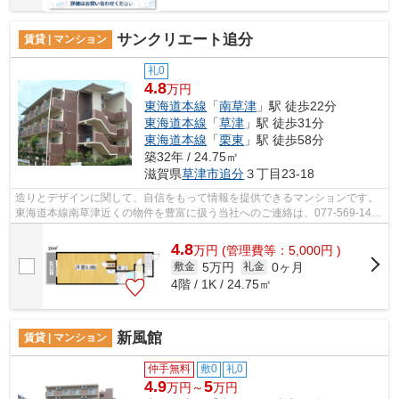
サンクリエート追分
賃貸 | マンション
礼0
4.8
万円
東海道本線
「
南草津
」駅 徒歩22分
東海道本線
「
草津
」駅 徒歩31分
東海道本線
「
栗東
」駅 徒歩58分
築32年 / 24.75㎡
滋賀県
草津市
追分
３丁目23-18
造りとデザインに関して、自信をもって情報を提供できるマンションです。
東海道本線南草津近くの物件を豊富に扱う当社へのご連絡は、077-569-1410
またはfd@sigasaison.comまでお願いい...
4.8
万
円
(管理費等：5,000円 )
5万円
0ヶ月
敷金
礼金
4階 / 1K / 24.75㎡
新風館
賃貸 | マンション
仲手無料
敷0
礼0
4.9
5
万円～
万円