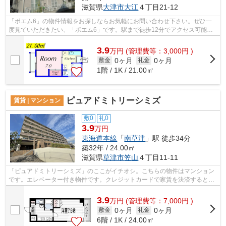
滋賀県
大津市
大江
４丁目21-12
「ポエム6」の物件情報をお探しならお気軽にお問い合わせ下さい。ぜひ一
度見ていただきたい、「ポエム6」です。駅まで徒歩12分でアクセス可能な
物件です。こちらの物件はアパートです...
3.9
万
円
(管理費等：3,000円 )
0ヶ月
0ヶ月
敷金
礼金
1階 / 1K / 21.00㎡
ピュアドミトリーシミズ
賃貸 | マンション
敷0
礼0
3.9
万円
東海道本線
「
南草津
」駅 徒歩34分
築32年 / 24.00㎡
滋賀県
草津市
笠山
４丁目11-11
「ピュアドミトリーシミズ」のここがイチオシ。こちらの物件はマンション
です。エレベーター付き物件です。クレジットカードで家賃を決済すると、
ポイントがどんどん貯まりますよ。コ...
3.9
万
円
(管理費等：7,000円 )
0ヶ月
0ヶ月
敷金
礼金
6階 / 1K / 24.00㎡