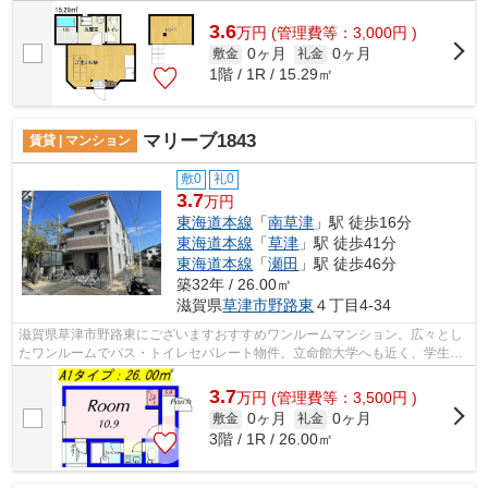
3.6
万
円
(管理費等：3,000円 )
0ヶ月
0ヶ月
敷金
礼金
1階 / 1R / 15.29㎡
マリーブ1843
賃貸 | マンション
敷0
礼0
3.7
万円
東海道本線
「
南草津
」駅 徒歩16分
東海道本線
「
草津
」駅 徒歩41分
東海道本線
「
瀬田
」駅 徒歩46分
築32年 / 26.00㎡
滋賀県
草津市
野路東
４丁目4-34
滋賀県草津市野路東にございますおすすめワンルームマンション。広々とし
たワンルームでバス・トイレセパレート物件。立命館大学へも近く、学生様
にはピッタリですね。近くにはコンビ...
3.7
万
円
(管理費等：3,500円 )
0ヶ月
0ヶ月
敷金
礼金
3階 / 1R / 26.00㎡