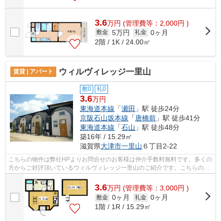
3.6
万
円
(管理費等：2,000円 )
5万円
0ヶ月
敷金
礼金
2階 / 1K / 24.00㎡
ウィルヴィレッジ一里山
賃貸 | アパート
敷0
礼0
3.6
万円
東海道本線
「
瀬田
」駅 徒歩24分
京阪石山坂本線
「
唐橋前
」駅 徒歩41分
東海道本線
「
石山
」駅 徒歩48分
築16年 / 15.29㎡
滋賀県
大津市
一里山
６丁目2-22
こちらの物件は弊社HPよりお問合せのお客様は仲介手数料無料です。多くの
方からご好評頂いているウィルヴィレッジ一里山のご紹介です。こちらの物
件はアパートです。駅から近い物件を...
3.6
万
円
(管理費等：3,000円 )
0ヶ月
0ヶ月
敷金
礼金
1階 / 1R / 15.29㎡