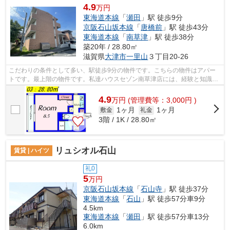
4.9
万円
東海道本線
「
瀬田
」駅 徒歩9分
京阪石山坂本線
「
唐橋前
」駅 徒歩43分
東海道本線
「
南草津
」駅 徒歩38分
築20年 / 28.80㎡
滋賀県
大津市
一里山
３丁目20-26
こだわりの条件として多い、駅徒歩9分の物件です。こちらの物件はアパー
トです。最上階の物件です。私達ハウスセゾン南草津店には、経験と知識が
豊富なスタッフが勢ぞろい。077-569-14...
4.9
万
円
(管理費等：3,000円 )
1ヶ月
1ヶ月
敷金
礼金
3階 / 1K / 28.80㎡
リュシオル石山
賃貸 | ハイツ
礼0
5
万円
京阪石山坂本線
「
石山寺
」駅 徒歩37分
東海道本線
「
石山
」駅 徒歩57分車9分
4.5km
東海道本線
「
瀬田
」駅 徒歩57分車13分
6.0km