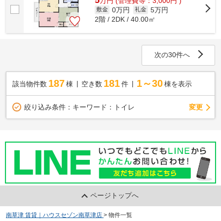
万
円
(管理費等：3,000円 )
0万円
5万円
敷金
礼金
2階 / 2DK / 40.00㎡
次の30件へ
187
181
1～30
該当物件数
棟
空き数
件
棟を表示
変更
絞り込み条件：
キーワード：トイレ
ページトップへ
南草津 賃貸｜ハウスセゾン南草津店
>
物件一覧