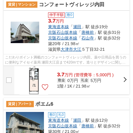
コンフォートヴィレッジ内田
賃貸 | マンション
仲手半額
敷0
3.7
万円
東海道本線
「
瀬田
」駅 徒歩19分
京阪石山坂本線
「
唐橋前
」駅 徒歩31分
京阪石山坂本線
「
石山寺
」駅 徒歩32分
築20年 / 21.98㎡
滋賀県
大津市
大江
５丁目32-21
こだわりポイント満載のコンフォートヴィレッジ内田。薬や日用品を買うの
に便利なアイセイ薬局 瀬田大江店まで420mです。造りとデザインに関し
て、自信をもって情報を提供できるマンシ...
3.7
万
円
(管理費等：5,000円 )
0万円
5万円
敷金
礼金
1階 / 1K / 21.98㎡
ポエム6
賃貸 | アパート
敷0
礼0
東海道本線
「
瀬田
」駅 徒歩12分
京阪石山坂本線
「
唐橋前
」駅 徒歩32分
築30年 / 21.00㎡