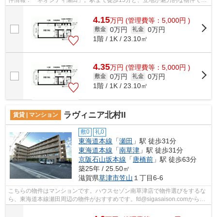
件情報：「ネオシティ瀬田」。駅まで徒歩15分と、立地が魅力的な物件で
す。こちらの物件はアパートです。ハウ...
4.15
万
円
(管理費等：5,000円 )
0万円
0万円
敷金
礼金
1階 / 1K / 23.10㎡
4.35
万
円
(管理費等：5,000円 )
0万円
0万円
敷金
礼金
1階 / 1K / 23.10㎡
ラヴィニア北村II
賃貸 | マンション
敷0
礼0
東海道本線
「
瀬田
」駅 徒歩31分
東海道本線
「
南草津
」駅 徒歩31分
京阪石山坂本線
「
唐橋前
」駅 徒歩63分
築25年 / 25.50㎡
滋賀県
草津市
笠山
１丁目6-6
こちらの物件はマンションです。ハウスセゾン南草津店で物件選びをするな
ら、東海道本線瀬田周辺の物件がおすすめです。fd@sigasaison.comからい
つでも当社にお問い合わせ下さい。