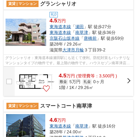
グランシャリオ
賃貸 | マンション
礼0
4.5
万円
東海道本線
「
瀬田
」駅 徒歩27分
東海道本線
「
南草津
」駅 徒歩36分
京阪石山坂本線
「
唐橋前
」駅 徒歩59分
築28年 / 29.26㎡
滋賀県
大津市
月輪
３丁目39-2
グランシャリオ：東海道本線瀬田駅にも近くて便利。防犯対策もバッチリな
マンションタイプの物件です。最上階の物件です。ハウスセゾン南草津店か
ら物件を選んでみませんか。種類豊富...
4.5
万
円
(管理費等：3,500円 )
5万円
0ヶ月
敷金
礼金
1階 / 1K / 29.26㎡
スマートコート南草津
賃貸 | マンション
4.6
万円
東海道本線
「
南草津
」駅 徒歩16分
築28年 / 24.00㎡