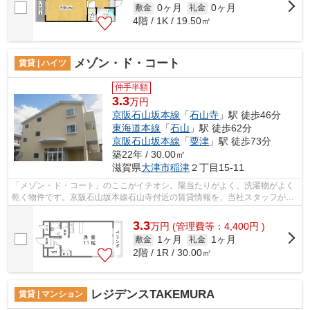
0ヶ月
0ヶ月
敷金
礼金
4階 / 1K / 19.50㎡
メゾン・ド・コート
賃貸 | ハイツ
仲手半額
3.3
万円
京阪石山坂本線
「
石山寺
」駅 徒歩46分
東海道本線
「
石山
」駅 徒歩62分
京阪石山坂本線
「
粟津
」駅 徒歩73分
築22年 / 30.00㎡
滋賀県
大津市
稲津
２丁目15-11
「メゾン・ド・コート」のここがイチオシ。陽当たりがよく、洗濯物がよく
乾く物件です。京阪石山坂本線石山寺付近の賃貸情報を、当社スタッフが詳
しくご紹介致します。<fd@sigasais...
3.3
万
円
(管理費等：4,400円 )
1ヶ月
1ヶ月
敷金
礼金
2階 / 1R / 30.00㎡
レジデンスTAKEMURA
賃貸 | マンション