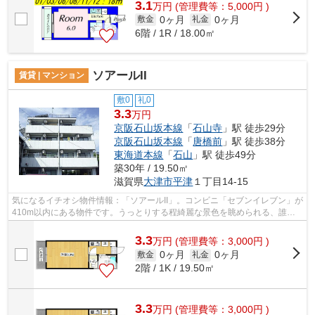
3.1
万
円
(管理費等：5,000円 )
0ヶ月
0ヶ月
敷金
礼金
6階 / 1R / 18.00㎡
ソアールII
賃貸 | マンション
敷0
礼0
3.3
万円
京阪石山坂本線
「
石山寺
」駅 徒歩29分
京阪石山坂本線
「
唐橋前
」駅 徒歩38分
東海道本線
「
石山
」駅 徒歩49分
築30年 / 19.50㎡
滋賀県
大津市
平津
１丁目14-15
気になるイチオシ物件情報：「ソアールII」。コンビニ「セブンイレブン」が
410m以内にある物件です。うっとりする程綺麗な景色を眺められる、誰も
が憧れる物件です。陽当たりが良く、...
3.3
万
円
(管理費等：3,000円 )
0ヶ月
0ヶ月
敷金
礼金
2階 / 1K / 19.50㎡
3.3
万
円
(管理費等：3,000円 )