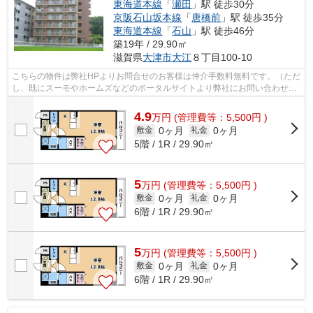
東海道本線
「
瀬田
」駅 徒歩30分
京阪石山坂本線
「
唐橋前
」駅 徒歩35分
東海道本線
「
石山
」駅 徒歩46分
築19年 / 29.90㎡
滋賀県
大津市
大江
８丁目100-10
こちらの物件は弊社HPよりお問合せのお客様は仲介手数料無料です。（ただ
し、既にスーモやホームズなどのポータルサイトより弊社にお問い合わせを
していただいているお客様は対象外と...
4.9
万
円
(管理費等：5,500円 )
0ヶ月
0ヶ月
敷金
礼金
5階 / 1R / 29.90㎡
5
万
円
(管理費等：5,500円 )
0ヶ月
0ヶ月
敷金
礼金
6階 / 1R / 29.90㎡
5
万
円
(管理費等：5,500円 )
0ヶ月
0ヶ月
敷金
礼金
6階 / 1R / 29.90㎡