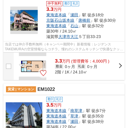
仲手無料
敷0
礼0
3.3
万円
東海道本線
「
瀬田
」駅 徒歩18分
京阪石山坂本線
「
唐橋前
」駅 徒歩30分
東海道本線
「
石山
」駅 徒歩32分
築30年 / 24.10㎡
滋賀県
大津市
大江
５丁目33-23
当店では仲介手数料無料（キャンペー期間中）新着情報：レジデンス
TAKEMURAの空室情報ならコチラ。憧れのシステムキッチンで快適なクッキ
ングライフを。フローリングのマンションなの...
3.3
万
円
(管理費等：4,000円 )
0ヶ月
0ヶ月
敷金
礼金
2階 / 1K / 24.10㎡
EM1022
賃貸 | マンション
敷0
礼0
3.5
万円
東海道本線
「
南草津
」駅 徒歩7分
東海道本線
「
草津
」駅 徒歩35分
東海道本線
「
瀬田
」駅 徒歩38分
築34年 / 22.00㎡