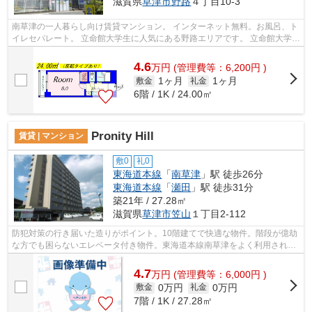
滋賀県
草津市
野路
４丁目10-3
南草津の一人暮らし向け賃貸マンション。 インターネット無料。お風呂、ト
イレセパレート。 立命館大学生に人気にある野路エリアです。 立命館大学と
南草津駅の中間地点で通学、買い物...
4.6
万
円
(管理費等：6,200円 )
1ヶ月
1ヶ月
敷金
礼金
6階 / 1K / 24.00㎡
Pronity Hill
賃貸 | マンション
敷0
礼0
東海道本線
「
南草津
」駅 徒歩26分
東海道本線
「
瀬田
」駅 徒歩31分
築21年 / 27.28㎡
滋賀県
草津市
笠山
１丁目2-112
防犯対策の行き届いた造りがポイント。10階建てで快適な物件。階段が億劫
な方でも困らないエレベータ付き物件。東海道本線南草津をよく利用される
方、安心してハウスセゾン南草津店に...
4.7
万
円
(管理費等：6,000円 )
0万円
0万円
敷金
礼金
7階 / 1K / 27.28㎡