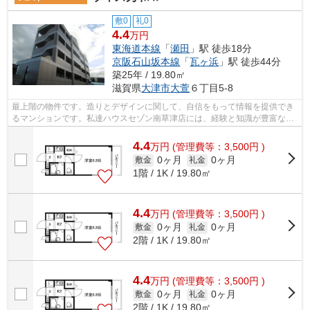
敷0
礼0
4.4
万円
東海道本線
「
瀬田
」駅 徒歩18分
京阪石山坂本線
「
瓦ヶ浜
」駅 徒歩44分
築25年 / 19.80㎡
滋賀県
大津市
大萱
６丁目5-8
最上階の物件です。造りとデザインに関して、自信をもって情報を提供でき
るマンションです。私達ハウスセゾン南草津店には、経験と知識が豊富なス
タッフが勢ぞろい。077-569-1410/fd@s...
4.4
万
円
(管理費等：3,500円 )
0ヶ月
0ヶ月
敷金
礼金
1階 / 1K / 19.80㎡
4.4
万
円
(管理費等：3,500円 )
0ヶ月
0ヶ月
敷金
礼金
2階 / 1K / 19.80㎡
4.4
万
円
(管理費等：3,500円 )
0ヶ月
0ヶ月
敷金
礼金
2階 / 1K / 19.80㎡