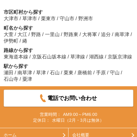
市区町村から探す
大津市
/
草津市
/
栗東市
/
守山市
/
野洲市
町名から探す
大萱
/
大江
/
野路
/
一里山
/
野路東
/
大将軍
/
追分
/
南草津
/
伊勢町
/
綣
路線から探す
東海道本線
/
京阪石山坂本線
/
草津線
/
湖西線
/
京阪京津線
駅から探す
瀬田
/
南草津
/
草津
/
石山
/
栗東
/
唐橋前
/
手原
/
守山
/
石山寺
/
粟津
電話でお問い合わせ
営業時間：
AM9:00～PM6:00
定休日：
水曜日（2月・3月は無休）
ホーム
会社概要