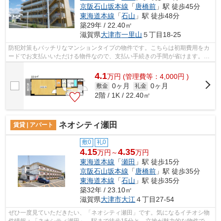
京阪石山坂本線
「
唐橋前
」駅 徒歩45分
東海道本線
「
石山
」駅 徒歩48分
築29年 / 22.40㎡
滋賀県
大津市
一里山
５丁目18-25
防犯対策もバッチリなマンションタイプの物件です。こちらは初期費用をカ
ードでお支払いいただける物件なので、支払い手続きの手間が省けます。賃
貸物件のことでお困りなら、まずは当...
4.1
万
円
(管理費等：4,000円 )
0ヶ月
0ヶ月
敷金
礼金
2階 / 1K / 22.40㎡
ネオシティ瀬田
賃貸 | アパート
敷0
礼0
4.15
4.35
万円～
万円
東海道本線
「
瀬田
」駅 徒歩15分
京阪石山坂本線
「
唐橋前
」駅 徒歩35分
東海道本線
「
石山
」駅 徒歩35分
築32年 / 23.10㎡
滋賀県
大津市
大江
４丁目27-54
ぜひ一度見ていただきたい、「ネオシティ瀬田」です。気になるイチオシ物