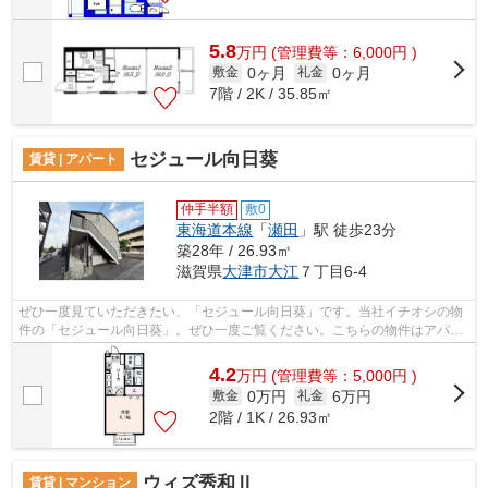
5.8
万
円
(管理費等：6,000円 )
0ヶ月
0ヶ月
敷金
礼金
7階 / 2K / 35.85㎡
セジュール向日葵
賃貸 | アパート
仲手半額
敷0
東海道本線
「
瀬田
」駅 徒歩23分
築28年 / 26.93㎡
滋賀県
大津市
大江
７丁目6-4
ぜひ一度見ていただきたい、「セジュール向日葵」です。当社イチオシの物
件の「セジュール向日葵」。ぜひ一度ご覧ください。こちらの物件はアパー
トです。駅から近い物件をお探しの方...
4.2
万
円
(管理費等：5,000円 )
0万円
6万円
敷金
礼金
2階 / 1K / 26.93㎡
ウィズ秀和Ⅱ
賃貸 | マンション