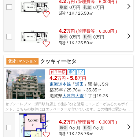
4.2
万
円
(管理費等：6,000円 )
0万円
0万円
敷金
礼金
5階 / 1K / 25.50㎡
4.2
万
円
(管理費等：6,000円 )
0万円
0万円
敷金
礼金
5階 / 1K / 25.50㎡
クッキィーセタ
賃貸 | マンション
仲手半額
敷0
礼0
4.2
5.8
万円～
万円
東海道本線
「
瀬田
」駅 徒歩5分
築35年 / 25.76㎡～35.85㎡
滋賀県
大津市
大萱
１丁目19-25
セブンイレブン 瀬田駅前店まで徒歩3分と近場にコンビニがあるのもポイ
ント。こちらの物件にはエレベーターが付いています。この物件は駅から徒
歩5分のマンションです。造りとデザイ...
4.2
万
円
(管理費等：6,000円 )
0ヶ月
0ヶ月
敷金
礼金
3階 / 1K / 25.76㎡