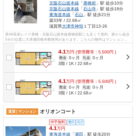
京阪石山坂本線
「
唐橋前
」駅 徒歩10分
京阪石山坂本線
「
石山寺
」駅 徒歩18分
東海道本線
「
石山
」駅 徒歩21分
築33年 / 22.68㎡
滋賀県
大津市
神領
１丁目13-26
第48長栄レイク唐橋：京阪石山坂本線唐橋前駅にも近くて便利。家から徒歩
5分の位置に大津瀬田橋本郵便局があります。こちらの物件はマンションで
す。2沿線利用可能な物件です。大津市...
4.1
万
円
(管理費等：5,500円 )
0ヶ月
0ヶ月
敷金
礼金
3階 / 1K / 22.68㎡
4.1
万
円
(管理費等：5,500円 )
0ヶ月
0ヶ月
敷金
礼金
3階 / 1K / 22.68㎡
オリオンコート
賃貸 | マンション
仲手無料
敷0
礼0
4.1
万円
東海道本線
「
瀬田
」駅 徒歩20分