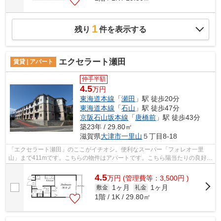
1
残り
件を表示する
エクセラート瀬田
賃貸 | アパート
仲手半額
4.5
万円
東海道本線
「
瀬田
」駅 徒歩20分
東海道本線
「
石山
」駅 徒歩47分
京阪石山坂本線
「
唐橋前
」駅 徒歩43分
築23年 / 29.80㎡
滋賀県
大津市
一里山
５丁目8-18
「エクセラート瀬田」のここがイチオシ。便利なスーパー「フォレオ一里
山」まで411mです。こちらの物件はアパートです。こちら陽当たりの良好な
物件です。メールアドレスfd@sigasaison...
4.5
万
円
(管理費等：3,500円 )
1ヶ月
1ヶ月
敷金
礼金
1階 / 1K / 29.80㎡