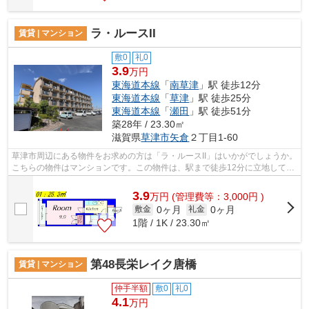
ラ・ルースII
賃貸 | マンション
敷0
礼0
3.9
万円
東海道本線
「
南草津
」駅 徒歩12分
東海道本線
「
草津
」駅 徒歩25分
東海道本線
「
瀬田
」駅 徒歩51分
築28年 / 23.30㎡
滋賀県
草津市
矢倉
２丁目1-60
草津市周辺にある物件をお求めの方は「ラ・ルースII」はいかがでしょうか。
こちらの物件はマンションです。この物件は、駅まで徒歩12分に立地してい
ます。気になる物件をハウスセゾン...
3.9
万
円
(管理費等：3,000円 )
0ヶ月
0ヶ月
敷金
礼金
1階 / 1K / 23.30㎡
第48長栄レイク唐橋
賃貸 | マンション
仲手半額
敷0
礼0
4.1
万円