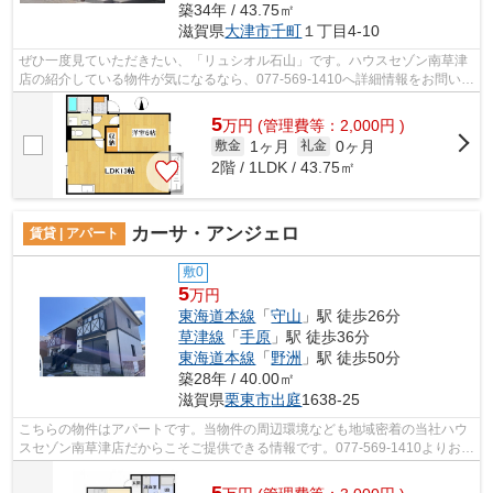
築34年 / 43.75㎡
滋賀県
大津市
千町
１丁目4-10
ぜひ一度見ていただきたい、「リュシオル石山」です。ハウスセゾン南草津
店の紹介している物件が気になるなら、077-569-1410へ詳細情報をお問い合
わせ下さい。
5
万
円
(管理費等：2,000円 )
1ヶ月
0ヶ月
敷金
礼金
2階 / 1LDK / 43.75㎡
カーサ・アンジェロ
賃貸 | アパート
敷0
5
万円
東海道本線
「
守山
」駅 徒歩26分
草津線
「
手原
」駅 徒歩36分
東海道本線
「
野洲
」駅 徒歩50分
築28年 / 40.00㎡
滋賀県
栗東市
出庭
1638-25
こちらの物件はアパートです。当物件の周辺環境なども地域密着の当社ハウ
スセゾン南草津店だからこそご提供できる情報です。077-569-1410よりお気
軽にご連絡下さい。
5