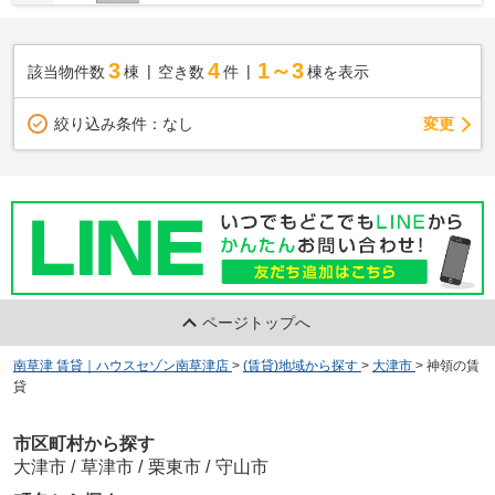
3
4
1～3
該当物件数
棟
空き数
件
棟を表示
変更
絞り込み条件：
なし
ページトップへ
南草津 賃貸｜ハウスセゾン南草津店
>
(賃貸)地域から探す
>
大津市
>
神領の賃
貸
市区町村から探す
大津市
/
草津市
/
栗東市
/
守山市