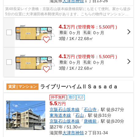
滋賀県
大津市
神領
１丁目13-26
第48長栄レイク唐橋：京阪石山坂本線唐橋前駅にも近くて便利。家から徒歩
5分の位置に大津瀬田橋本郵便局があります。こちらの物件はマンションで
す。2沿線利用可能な物件です。大津市...
4.1
万
円
(管理費等：5,500円 )
0ヶ月
0ヶ月
敷金
礼金
3階 / 1K / 22.68㎡
4.1
万
円
(管理費等：5,500円 )
0ヶ月
0ヶ月
敷金
礼金
3階 / 1K / 22.68㎡
ライブリーハイムⅡＳａｓａｄａ
賃貸 | マンション
仲手無料
敷0
礼0
5.5
万円
京阪石山坂本線
「
石山寺
」駅 徒歩27分
東海道本線
「
石山
」駅 徒歩31分
京阪石山坂本線
「
唐橋前
」駅 徒歩20分
築27年 / 51.30㎡
滋賀県
大津市
神領
２丁目31-34