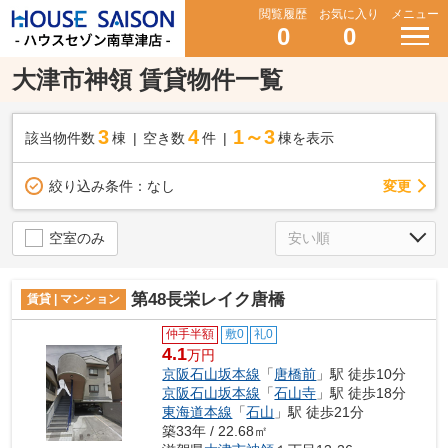
閲覧履歴
お気に入り
メニュー
0
0
大津市神領 賃貸物件一覧
3
4
1～3
該当物件数
棟
空き数
件
棟を表示
変更
絞り込み条件：
なし
空室のみ
第48長栄レイク唐橋
賃貸 | マンション
仲手半額
敷0
礼0
4.1
万円
京阪石山坂本線
「
唐橋前
」駅 徒歩10分
京阪石山坂本線
「
石山寺
」駅 徒歩18分
東海道本線
「
石山
」駅 徒歩21分
築33年 / 22.68㎡