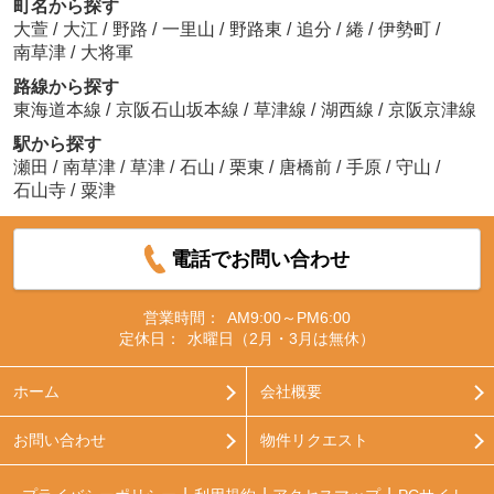
町名から探す
大萱
/
大江
/
野路
/
一里山
/
野路東
/
追分
/
綣
/
伊勢町
/
南草津
/
大将軍
路線から探す
東海道本線
/
京阪石山坂本線
/
草津線
/
湖西線
/
京阪京津線
駅から探す
瀬田
/
南草津
/
草津
/
石山
/
栗東
/
唐橋前
/
手原
/
守山
/
石山寺
/
粟津
電話でお問い合わせ
営業時間：
AM9:00～PM6:00
定休日：
水曜日（2月・3月は無休）
ホーム
会社概要
お問い合わせ
物件リクエスト