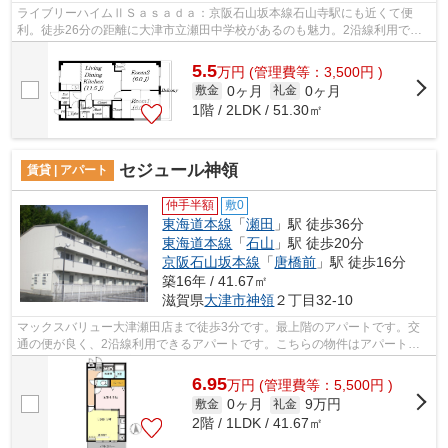
ライブリーハイムⅡＳａｓａｄａ：京阪石山坂本線石山寺駅にも近くて便
利。徒歩26分の距離に大津市立瀬田中学校があるのも魅力。2沿線利用でき
る駅が近くにある、利便性の高い物件です...
5.5
万
円
(管理費等：3,500円 )
0ヶ月
0ヶ月
敷金
礼金
1階 / 2LDK / 51.30㎡
セジュール神領
賃貸 | アパート
仲手半額
敷0
東海道本線
「
瀬田
」駅 徒歩36分
東海道本線
「
石山
」駅 徒歩20分
京阪石山坂本線
「
唐橋前
」駅 徒歩16分
築16年 / 41.67㎡
滋賀県
大津市
神領
２丁目32-10
マックスバリュー大津瀬田店まで徒歩3分です。最上階のアパートです。交
通の便が良く、2沿線利用できるアパートです。こちらの物件はアパートで
す。より多くの不動産情報をお求めなら...
6.95
万
円
(管理費等：5,500円 )
0ヶ月
9万円
敷金
礼金
2階 / 1LDK / 41.67㎡