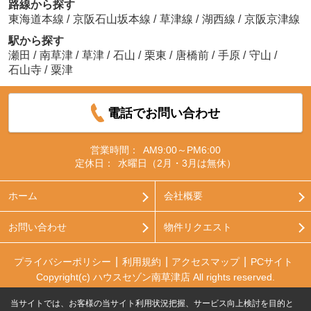
路線から探す
東海道本線
/
京阪石山坂本線
/
草津線
/
湖西線
/
京阪京津線
駅から探す
瀬田
/
南草津
/
草津
/
石山
/
栗東
/
唐橋前
/
手原
/
守山
/
石山寺
/
粟津
電話でお問い合わせ
営業時間：
AM9:00～PM6:00
定休日：
水曜日（2月・3月は無休）
ホーム
会社概要
お問い合わせ
物件リクエスト
プライバシーポリシー
利用規約
アクセスマップ
PCサイト
Copyright(c) ハウスセゾン南草津店 All rights reserved.
当サイトでは、お客様の当サイト利用状況把握、サービス向上検討を目的と