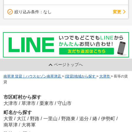
変更
絞り込み条件：
なし
ページトップへ
南草津 賃貸｜ハウスセゾン南草津店
>
(賃貸)地域から探す
>
大津市
>
長等の賃
貸
市区町村から探す
大津市
/
草津市
/
栗東市
/
守山市
町名から探す
大萱
/
大江
/
野路
/
一里山
/
野路東
/
追分
/
綣
/
伊勢町
/
南草津
/
大将軍