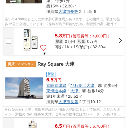
津」 停歩7分
築15年 / 32.30㎡
滋賀県
大津市
長等
２丁目8-8
歩いて478mのところに大津京町郵便局があります。この物件は、駅まで徒
歩15分に立地しています。2路線が利用可能なため、利便性の高い物件で
す。こちらはマンションタイプになります。...
5.8
万
円
(管理費等：4,000円 )
0万円
0万円
敷金
礼金
3階 / 1K＋1S(納戸) / 32.30㎡
Ray Square 大津
賃貸 | マンション
新築
6.5
万円
京阪京津線
「
びわ湖浜大津
」駅 徒歩5分
東海道本線
「
大津
」駅 徒歩14分
築1年未満 / 25.52㎡
滋賀県
大津市
長等
２丁目10-12
Ray Square 大津：京阪京津線びわ湖浜大津駅にも近くて便利。こだわりポ
イント満載のRay Square 大津。こちらの物件にはエレベーターがありま
す。貴重な時間を大切にしたいビジネスマ...
6.5
万
円
(管理費等：6,700円 )