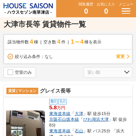
閲覧履歴
お気に入り
メニュー
0
0
大津市長等 賃貸物件一覧
4
4
1～4
該当物件数
棟
空き数
件
棟を表示
変更
絞り込み条件：
なし
空室のみ
グレイス長等
賃貸 | マンション
敷0
礼0
5.8
万円
東海道本線
「
大津
」駅 徒歩15分
京阪石山坂本線
「
びわ湖浜大津
」駅 徒歩
8分
東海道本線
「
石山
」駅 バス25分 「浜大