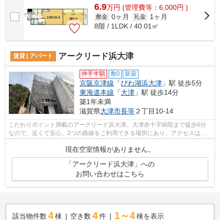
6.9
万
円
(管理費等：6,000円 )
0ヶ月
1ヶ月
敷金
礼金
8階 / 1LDK / 40.01㎡
アークリード浜大津
賃貸 | アパート
仲手半額
敷0
新築
京阪京津線
「
びわ湖浜大津
」駅 徒歩5分
東海道本線
「
大津
」駅 徒歩14分
築1年未満
滋賀県
大津市
長等
２丁目10-14
こだわりポイント満載のアークリード浜大津。大津赤十字病院まで徒歩6分
なので、近くて安心。2つの路線をご利用できる場所にあり、アクセスはと
ても便利です。高ニーズである、陽当り...
現在空室情報がありません。
「アークリード浜大津」への
お問い合わせはこちら
4
4
1～4
該当物件数
棟
空き数
件
棟を表示