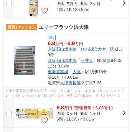
5万円
2ヶ月
敷金
礼金
4階 / 1K / 25.52㎡
エリーフラッツ浜大津
賃貸 | マンション
敷0
6.8
6.9
万円～
万円
京阪石山坂本線
「
びわ湖浜大津
」駅 徒歩
9分
京阪石山坂本線
「
三井寺
」駅 徒歩6分車
12分 3.8km
東海道本線
「
大津
」駅 徒歩15分
築18年 / 40.01㎡
滋賀県
大津市
長等
２丁目7-26
大津市図書館が家から447mのところにあります。本好きの方にオススメで
す。お使いいただける沿線は2つあり、便利な立地です。造りとデザインに
関して、自信をもって情報を提供できるマ...
6.8
万
円
(管理費等：6,000円 )
0ヶ月
1ヶ月
敷金
礼金
5階 / 1LDK / 40.01㎡