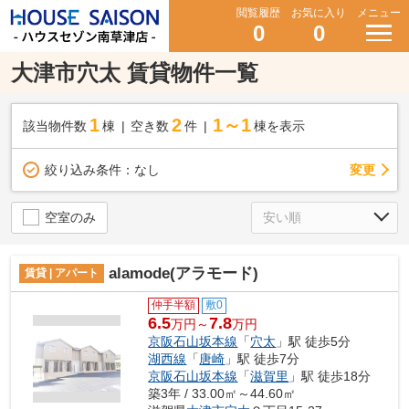
閲覧履歴
お気に入り
メニュー
0
0
大津市穴太 賃貸物件一覧
1
2
1～1
該当物件数
棟
空き数
件
棟を表示
変更
絞り込み条件：
なし
空室のみ
alamode(アラモード)
賃貸 | アパート
仲手半額
敷0
6.5
7.8
万円～
万円
京阪石山坂本線
「
穴太
」駅 徒歩5分
湖西線
「
唐崎
」駅 徒歩7分
京阪石山坂本線
「
滋賀里
」駅 徒歩18分
築3年 / 33.00㎡～44.60㎡