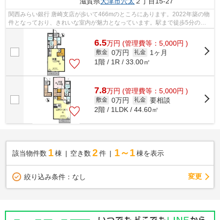
滋賀県
大津市
穴太
２丁目15-27
関西みらい銀行 唐崎支店が歩いて466mのところにあります。2022年築の物
件となっており、きれいな室内が魅力となっています。駅まで徒歩5分の位
置に立地する、アクセス良好な物件です...
6.5
万
円
(管理費等：5,000円 )
0万円
1ヶ月
敷金
礼金
1階 / 1R / 33.00㎡
7.8
万
円
(管理費等：5,000円 )
0万円
要相談
敷金
礼金
2階 / 1LDK / 44.60㎡
1
2
1～1
該当物件数
棟
空き数
件
棟を表示
変更
絞り込み条件：
なし