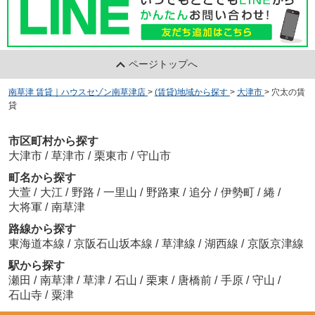
ページトップへ
南草津 賃貸｜ハウスセゾン南草津店
>
(賃貸)地域から探す
>
大津市
>
穴太の賃
貸
市区町村から探す
大津市
/
草津市
/
栗東市
/
守山市
町名から探す
大萱
/
大江
/
野路
/
一里山
/
野路東
/
追分
/
伊勢町
/
綣
/
大将軍
/
南草津
路線から探す
東海道本線
/
京阪石山坂本線
/
草津線
/
湖西線
/
京阪京津線
駅から探す
瀬田
/
南草津
/
草津
/
石山
/
栗東
/
唐橋前
/
手原
/
守山
/
石山寺
/
粟津