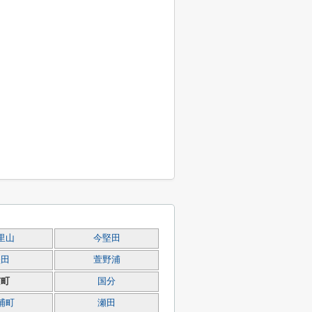
里山
今堅田
堅田
萱野浦
京町
国分
浦町
瀬田