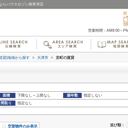
ならハウスセゾン南草津店
営業時間：AM9:00～PM6
(賃貸)地域から探す
>
大津市
>
京町の賃貸
面積
下限なし～上限なし
築年数
指定しない
間取り
指定なし
並び順：
空室物件のみ表示