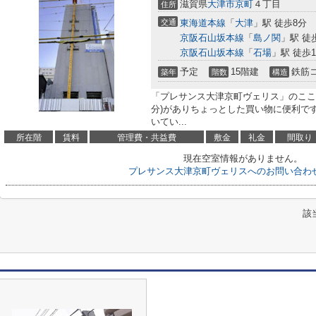
滋賀県
大津市
京町
４丁目
住所
交通
東海道本線
「
大津
」駅 徒歩8分
京阪石山坂本線
「
島ノ関
」駅 徒
京阪石山坂本線
「
石場
」駅 徒歩1
予定
15階建
鉄筋
築年
階数
構造
「プレサンス大津京町ヴェリス」のここ
分)がありちょっとした買い物に便利で
いてい...
所在階
賃料
管理費・共益費
敷金
礼金
間取り
現在空室情報がありません。
プレサンス大津京町ヴェリスへのお問い合わ
該