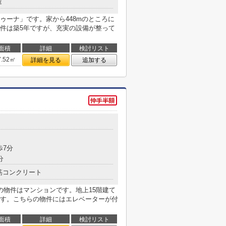
造
ゥーナ」です。家から448mのところに
件は築5年ですが、充実の設備が整って
面積
詳細
検討リスト
7.52㎡
詳細を見る
追加する
歩7分
分
筋コンクリート
の物件はマンションです。地上15階建て
す。こちらの物件にはエレベーターが付
面積
詳細
検討リスト