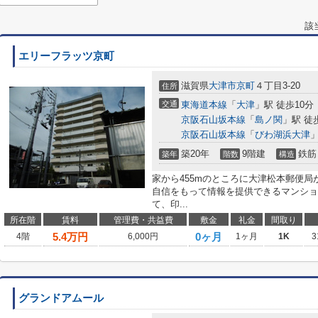
該
エリーフラッツ京町
滋賀県
大津市
京町
４丁目3-20
住所
交通
東海道本線
「
大津
」駅 徒歩10分
京阪石山坂本線
「
島ノ関
」駅 徒
京阪石山坂本線
「
びわ湖浜大津
」
築20年
9階建
鉄筋
築年
階数
構造
家から455mのところに大津松本郵便
自信をもって情報を提供できるマンショ
て、印...
所在階
賃料
管理費・共益費
敷金
礼金
間取り
5.4
万円
0ヶ月
4階
6,000円
1ヶ月
1K
3
グランドアムール