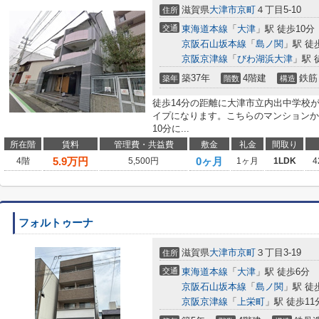
滋賀県
大津市
京町
４丁目5-10
住所
交通
東海道本線
「
大津
」駅 徒歩10分
京阪石山坂本線
「
島ノ関
」駅 徒
京阪京津線
「
びわ湖浜大津
」駅 
築37年
4階建
鉄筋
築年
階数
構造
徒歩14分の距離に大津市立内出中学校
イプになります。こちらのマンションか
10分に...
所在階
賃料
管理費・共益費
敷金
礼金
間取り
5.9
万円
0ヶ月
4階
5,500円
1ヶ月
1LDK
4
フォルトゥーナ
滋賀県
大津市
京町
３丁目3-19
住所
交通
東海道本線
「
大津
」駅 徒歩6分
京阪石山坂本線
「
島ノ関
」駅 徒
京阪京津線
「
上栄町
」駅 徒歩11