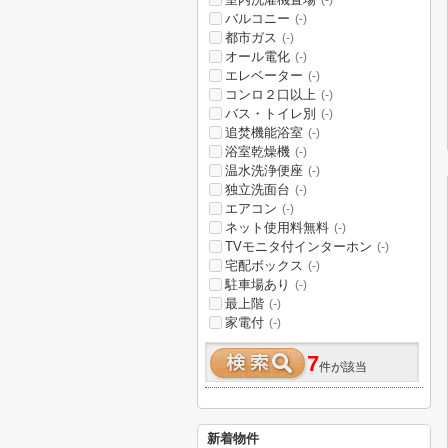
(-)
バルコニー
(-)
都市ガス
(-)
オール電化
(-)
エレベーター
(-)
コンロ２口以上
(-)
バス・トイレ別
(-)
追焚機能浴室
(-)
浴室乾燥機
(-)
温水洗浄便座
(-)
独立洗面台
(-)
エアコン
(-)
ネット使用料無料
(-)
TVモニタ付インターホン
(-)
宅配ボックス
(-)
駐車場あり
(-)
最上階
(-)
家電付
(-)
7
件が該当
新着物件