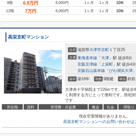
6.9
万円
9階
6,000円
1ヶ月
1ヶ月
1DK
2
7
万円
12階
6,000円
1ヶ月
1ヶ月
1DK
2
高栄京町マンション
滋賀県
大津市
京町
１丁目25
住所
交通
東海道本線
「
大津
」駅 徒歩8分
京阪京津線
「
上栄町
」駅 徒歩4分
京阪石山坂本線
「
びわ湖浜大津
」
築18年
9階建
鉄筋
築年
階数
構造
大津赤十字病院まで226mです。駅徒歩
く利用する方にとって便利です。防犯対
です...
所在階
賃料
管理費・共益費
敷金
礼金
間取り
現在空室情報がありません。
高栄京町マンションへのお問い合わせは