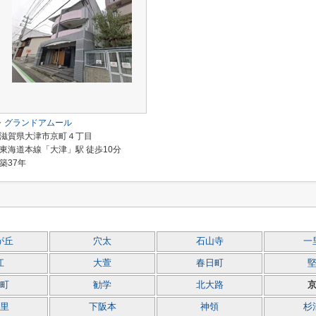
グランドアムール
滋賀県大津市京町４丁目
東海道本線「大津」駅 徒歩10分
築37年
が丘
穴太
石山寺
一
江
大萱
春日町
町
勧学
北大路
里
下阪本
神領
杉