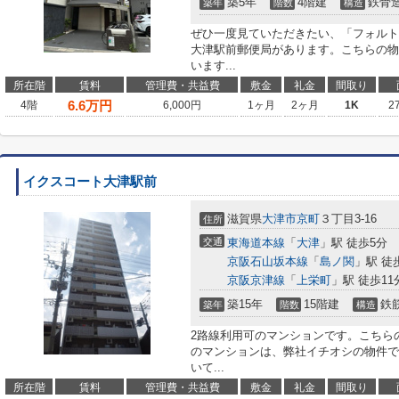
築5年
4階建
鉄骨
築年
階数
構造
ぜひ一度見ていただきたい、「フォルト
大津駅前郵便局があります。こちらの物
います...
所在階
賃料
管理費・共益費
敷金
礼金
間取り
6.6
万円
4階
6,000円
1ヶ月
2ヶ月
1K
2
イクスコート大津駅前
滋賀県
大津市
京町
３丁目3-16
住所
交通
東海道本線
「
大津
」駅 徒歩5分
京阪石山坂本線
「
島ノ関
」駅 徒
京阪京津線
「
上栄町
」駅 徒歩11
築15年
15階建
鉄
築年
階数
構造
2路線利用可のマンションです。こちら
のマンションは、弊社イチオシの物件で
いて...
所在階
賃料
管理費・共益費
敷金
礼金
間取り