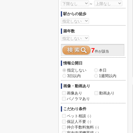
～
駅からの徒歩
築年数
7
件が該当
情報公開日
指定しない
本日
3日以内
1週間以内
画像・動画あり
画像あり
動画あり
パノラマあり
こだわり条件
ペット相談
(-)
保証人不要
(-)
仲介手数料無料
(-)
室内洗濯機置場