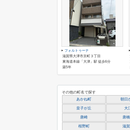
フォルトゥーナ
滋賀県大津市京町３丁目
東海道本線「大津」駅 徒歩6分
築5年
その他の町名で探す
あかね町
朝日
皇子が丘
大
唐崎
唐橋
桜野町
滋賀