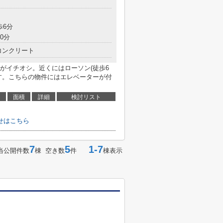
歩6分
0分
コンクリート
がイチオシ。近くにはローソン(徒歩6
す。こちらの物件にはエレベーターが付
面積
詳細
検討リスト
せはこちら
7
5
1-7
当公開件数
棟 空き数
件
棟表示