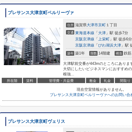
プレサンス大津京町ベルリーヴァ
滋賀県
大津市
京町
１丁目
住所
交通
東海道本線
「
大津
」駅 徒歩7分
京阪京津線
「
上栄町
」駅 徒歩6分
京阪京津線
「
びわ湖浜大津
」駅 
築1年
14階建
鉄筋
築年
階数
構造
大津駅前交番が443mのところにありま
大切にしたいビジネスマンにおすすめの
根強...
所在階
賃料
管理費・共益費
敷金
礼金
間取り
現在空室情報がありません。
プレサンス大津京町ベルリーヴァへのお問い合
プレサンス大津京町ヴェリス