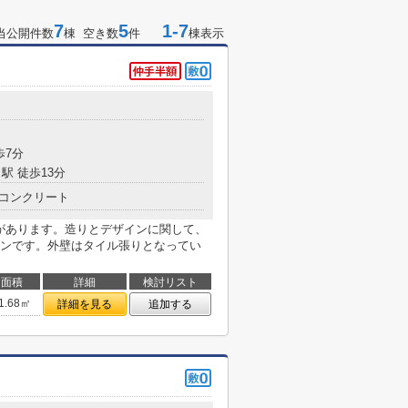
7
5
1-7
当公開件数
棟 空き数
件
棟表示
歩7分
駅 徒歩13分
コンクリート
局があります。造りとデザインに関して、
ンです。外壁はタイル張りとなってい
面積
詳細
検討リスト
1.68㎡
詳細を見る
追加する