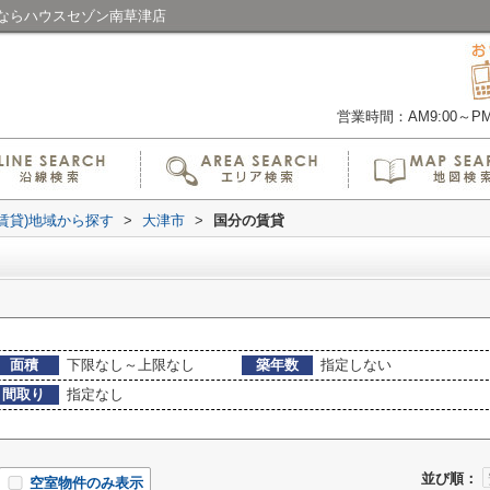
ならハウスセゾン南草津店
営業時間：AM9:00～PM6
(賃貸)地域から探す
>
大津市
>
国分の賃貸
面積
下限なし～上限なし
築年数
指定しない
間取り
指定なし
並び順：
空室物件のみ表示