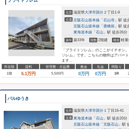
ブライトソレム
滋賀県
大津市
国分
２丁目1-9
住所
交通
京阪石山坂本線
「
石山寺
」駅 徒
京阪石山坂本線
「
唐橋前
」駅 徒
東海道本線
「
石山
」駅 徒歩26分
築33年
2階建
軽量
築年
階数
構造
「ブライトソレム」のここがイチオシ。
ソレム」です。こちらの物件はアパート
ます...
所在階
賃料
管理費・共益費
敷金
礼金
間取り
5.1
万円
0万円
0万円
1階
5,500円
1R
パルゆうき
滋賀県
大津市
国分
１丁目16-41
住所
交通
東海道本線
「
石山
」駅 徒歩20分
京阪石山坂本線
「
京阪石山
」駅 