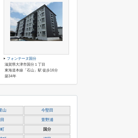
フォンテーヌ国分
滋賀県大津市国分１丁目
東海道本線「石山」駅 徒歩16分
築34年
里山
今堅田
堅田
萱野浦
京町
国分