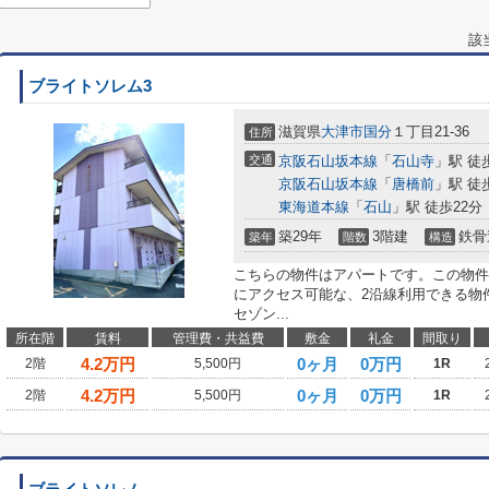
該
ブライトソレム3
滋賀県
大津市
国分
１丁目21-36
住所
交通
京阪石山坂本線
「
石山寺
」駅 徒
京阪石山坂本線
「
唐橋前
」駅 徒
東海道本線
「
石山
」駅 徒歩22分
築29年
3階建
鉄骨
築年
階数
構造
こちらの物件はアパートです。この物件
にアクセス可能な、2沿線利用できる物
セゾン...
所在階
賃料
管理費・共益費
敷金
礼金
間取り
4.2
万円
0ヶ月
0万円
2階
5,500円
1R
4.2
万円
0ヶ月
0万円
2階
5,500円
1R