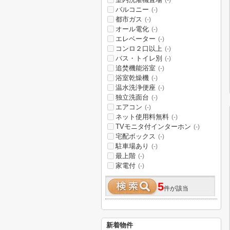
(-)
バルコニー
(-)
都市ガス
(-)
オール電化
(-)
エレベーター
(-)
コンロ２口以上
(-)
バス・トイレ別
(-)
追焚機能浴室
(-)
浴室乾燥機
(-)
温水洗浄便座
(-)
独立洗面台
(-)
エアコン
(-)
ネット使用料無料
(-)
TVモニタ付インターホン
(-)
宅配ボックス
(-)
駐車場あり
(-)
最上階
(-)
家電付
(-)
5
件が該当
新着物件