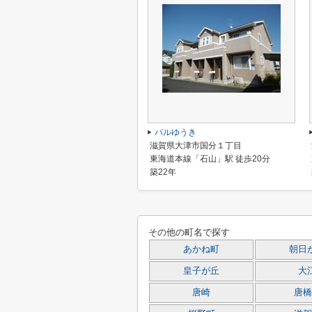
パルゆうき
滋賀県大津市国分１丁目
東海道本線「石山」駅 徒歩20分
築22年
その他の町名で探す
あかね町
朝日
皇子が丘
大
唐崎
唐橋