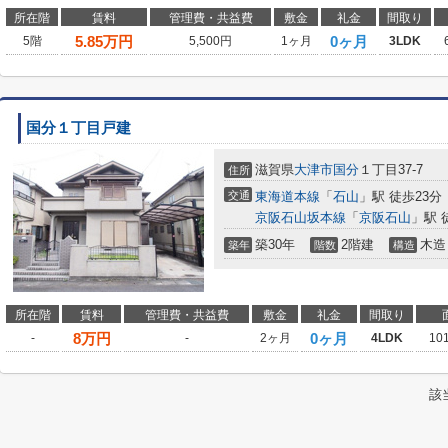
所在階
賃料
管理費・共益費
敷金
礼金
間取り
5.85
万円
0ヶ月
5階
5,500円
1ヶ月
3LDK
国分１丁目戸建
滋賀県
大津市
国分
１丁目37-7
住所
交通
東海道本線
「
石山
」駅 徒歩23分
京阪石山坂本線
「
京阪石山
」駅 
築30年
2階建
木造
築年
階数
構造
所在階
賃料
管理費・共益費
敷金
礼金
間取り
8
万円
0ヶ月
-
-
2ヶ月
4LDK
10
該