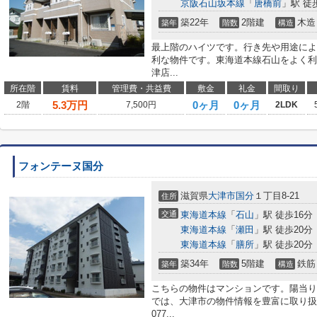
京阪石山坂本線
「
唐橋前
」駅 徒
築22年
2階建
木造
築年
階数
構造
最上階のハイツです。行き先や用途によ
利な物件です。東海道本線石山をよく利
津店...
所在階
賃料
管理費・共益費
敷金
礼金
間取り
5.3
万円
0ヶ月
0ヶ月
2階
7,500円
2LDK
フォンテーヌ国分
滋賀県
大津市
国分
１丁目8-21
住所
交通
東海道本線
「
石山
」駅 徒歩16分
東海道本線
「
瀬田
」駅 徒歩20分
東海道本線
「
膳所
」駅 徒歩20分
築34年
5階建
鉄筋
築年
階数
構造
こちらの物件はマンションです。陽当り
では、大津市の物件情報を豊富に取り扱
077...