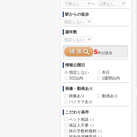
～
駅からの徒歩
築年数
5
件が該当
情報公開日
指定しない
本日
3日以内
1週間以内
画像・動画あり
画像あり
動画あり
パノラマあり
こだわり条件
ペット相談
(-)
保証人不要
(-)
仲介手数料無料
(-)
室内洗濯機置場