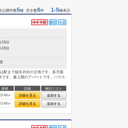
5
6
1-5
当公開件数
棟 空き数
件
棟表示
歩15分
歩18分
造
は駅まで徒歩15分の立地です。多方面
件です。最上階のアパートです。ハウス
面積
詳細
検討リスト
23.40㎡
詳細を見る
追加する
23.40㎡
詳細を見る
追加する