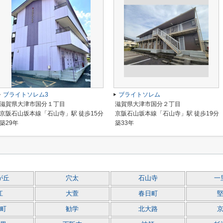
ブライトソレム3
ブライトソレム
滋賀県大津市国分１丁目
滋賀県大津市国分２丁目
京阪石山坂本線「石山寺」駅 徒歩15分
京阪石山坂本線「石山寺」駅 徒歩19分
築29年
築33年
が丘
穴太
石山寺
一
江
大萱
春日町
町
勧学
北大路