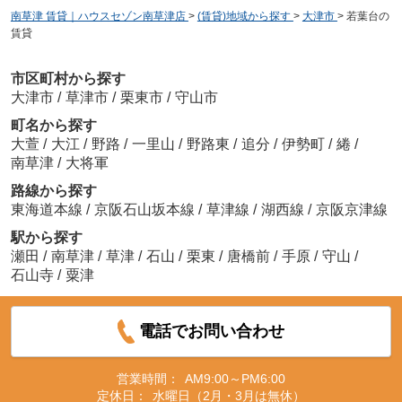
南草津 賃貸｜ハウスセゾン南草津店
>
(賃貸)地域から探す
>
大津市
>
若葉台の
賃貸
市区町村から探す
大津市
/
草津市
/
栗東市
/
守山市
町名から探す
大萱
/
大江
/
野路
/
一里山
/
野路東
/
追分
/
伊勢町
/
綣
/
南草津
/
大将軍
路線から探す
東海道本線
/
京阪石山坂本線
/
草津線
/
湖西線
/
京阪京津線
駅から探す
瀬田
/
南草津
/
草津
/
石山
/
栗東
/
唐橋前
/
手原
/
守山
/
石山寺
/
粟津
電話でお問い合わせ
営業時間：
AM9:00～PM6:00
定休日：
水曜日（2月・3月は無休）