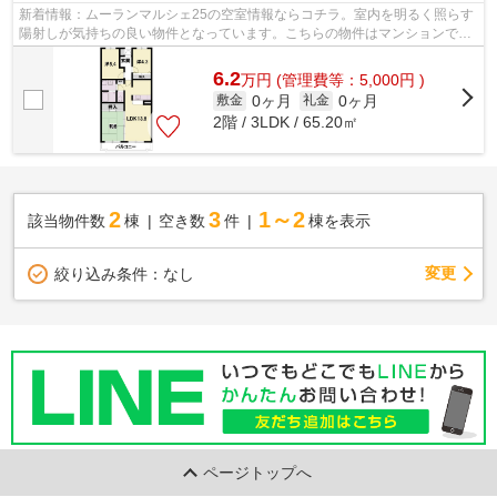
新着情報：ムーランマルシェ25の空室情報ならコチラ。室内を明るく照らす
陽射しが気持ちの良い物件となっています。こちらの物件はマンションで
す。眺望良好で景色が楽しめます。より...
6.2
万
円
(管理費等：5,000円 )
0ヶ月
0ヶ月
敷金
礼金
2階 / 3LDK / 65.20㎡
2
3
1～2
該当物件数
棟
空き数
件
棟を表示
変更
絞り込み条件：
なし
ページトップへ