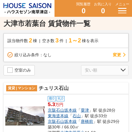
閲覧履歴
お気に入り
メニュー
0
0
大津市若葉台 賃貸物件一覧
2
3
1～2
該当物件数
棟
空き数
件
棟を表示
変更
絞り込み条件：
なし
空室のみ
チュリス石山
賃貸 | マンション
敷0
礼0
5.3
万円
京阪石山坂本線
「
粟津
」駅 徒歩28分
東海道本線
「
石山
」駅 徒歩33分
京阪石山坂本線
「
唐橋前
」駅 徒歩29分
築30年 / 66.00㎡