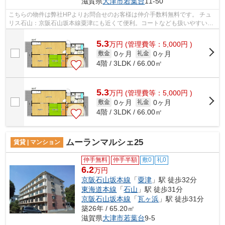
滋賀県
大津市
若葉台
11-50
こちらの物件は弊社HPよりお問合せのお客様は仲介手数料無料です。 チュ
リス石山：京阪石山坂本線粟津にも近くて便利。コートなども扱いやすいク
ロゼットが設置されています。駐輪場付...
5.3
万
円
(管理費等：5,000円 )
0ヶ月
0ヶ月
敷金
礼金
4階 / 3LDK / 66.00㎡
5.3
万
円
(管理費等：5,000円 )
0ヶ月
0ヶ月
敷金
礼金
4階 / 3LDK / 66.00㎡
ムーランマルシェ25
賃貸 | マンション
仲手無料
仲手半額
敷0
礼0
6.2
万円
京阪石山坂本線
「
粟津
」駅 徒歩32分
東海道本線
「
石山
」駅 徒歩31分
京阪石山坂本線
「
瓦ヶ浜
」駅 徒歩31分
築26年 / 65.20㎡
滋賀県
大津市
若葉台
9-5