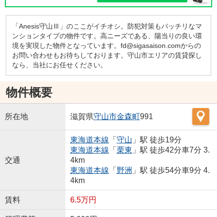
「Anesis守山Ⅲ」のここがイチオシ。防犯対策もバッチリなマ
ンションタイプの物件です。高ニーズである、陽当りの良い環
境を実現した物件となっています。fd@sigasaison.comからの
お問い合わせもお待ちしております。守山市エリアの賃貸探し
なら、当社にお任せください。
物件概要
所在地
滋賀県
守山市
金森町
991
東海道本線
「
守山
」駅 徒歩19分
東海道本線
「
栗東
」駅 徒歩42分車7分 3.
交通
4km
東海道本線
「
野洲
」駅 徒歩54分車9分 4.
4km
賃料
6.5万円