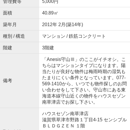
管理費等
5,000円
面積
40.89㎡
築年月
2012年 2月(築14年)
種別 / 構造
マンション / 鉄筋コンクリート
階建
3階建
「Anesis守山Ⅲ」のここがイチオシ。こ
ちらはマンションタイプになります。陽
当たりが良好な物件は梅雨時期の湿気も
たまりにくい条件となっています。077-
備考
569-1410から、いつでも物件探しのお問
い合わせをして下さい。守山市にある東
海道本線守山近くの物件をハウスセゾン
南草津店でお探し下さい。
ハウスセゾン南草津店
滋賀県草津市野路１丁目4-15 センシブル
ＢＬＤＧＺＥＮ １階