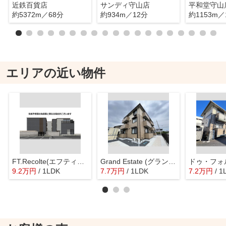
近鉄百貨店
サンディ守山店
平和堂守山
約5372m／68分
約934m／12分
約1153m／
エリアの近い物件
FT.Recolte(エフティーレコルト)
Grand Estate (グラン エスターテ)
ドゥ・フォ
9.2
万
円
/ 1LDK
7.7
万
円
/ 1LDK
7.2
万
円
/ 1