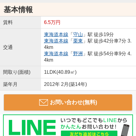
基本情報
賃料
6.5万円
東海道本線
「
守山
」駅 徒歩19分
東海道本線
「
栗東
」駅 徒歩42分車7分 3.
交通
4km
東海道本線
「
野洲
」駅 徒歩54分車9分 4.
4km
間取り(面積)
1LDK(40.89㎡)
築年月
2012年 2月(築14年)
お問い合わせ(無料)