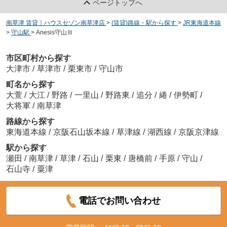
ページトップへ
南草津 賃貸｜ハウスセゾン南草津店
>
(賃貸)路線・駅から探す
>
JR東海道本線
>
守山駅
>
Anesis守山Ⅲ
市区町村から探す
大津市
/
草津市
/
栗東市
/
守山市
町名から探す
大萱
/
大江
/
野路
/
一里山
/
野路東
/
追分
/
綣
/
伊勢町
/
大将軍
/
南草津
路線から探す
東海道本線
/
京阪石山坂本線
/
草津線
/
湖西線
/
京阪京津線
駅から探す
瀬田
/
南草津
/
草津
/
石山
/
栗東
/
唐橋前
/
手原
/
守山
/
石山寺
/
粟津
電話でお問い合わせ