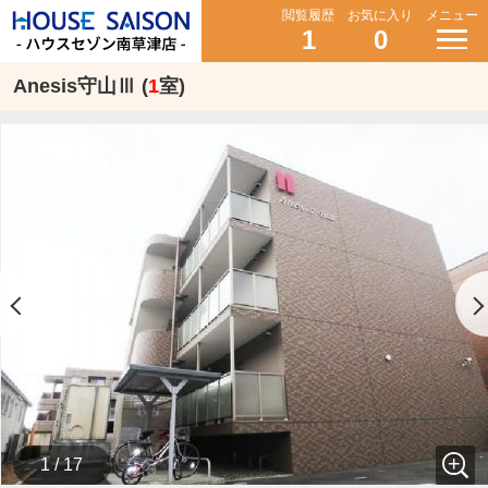
閲覧履歴
お気に入り
メニュー
1
0
Anesis守山Ⅲ (
1
室)
1 / 17