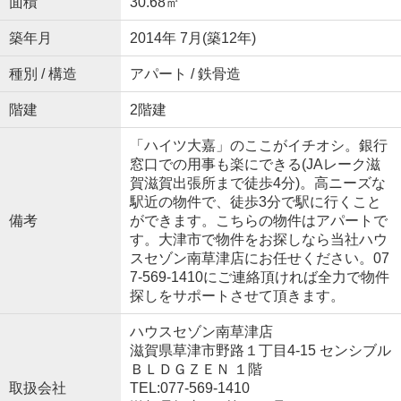
面積
30.68㎡
築年月
2014年 7月(築12年)
種別 / 構造
アパート / 鉄骨造
階建
2階建
「ハイツ大嘉」のここがイチオシ。銀行
窓口での用事も楽にできる(JAレーク滋
賀滋賀出張所まで徒歩4分)。高ニーズな
駅近の物件で、徒歩3分で駅に行くこと
備考
ができます。こちらの物件はアパートで
す。大津市で物件をお探しなら当社ハウ
スセゾン南草津店にお任せください。07
7-569-1410にご連絡頂ければ全力で物件
探しをサポートさせて頂きます。
ハウスセゾン南草津店
滋賀県草津市野路１丁目4-15 センシブル
ＢＬＤＧＺＥＮ １階
取扱会社
TEL:077-569-1410