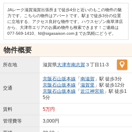
JAレーク滋賀滋賀出張所まで徒歩4分と近いのもこの物件の魅
力です。こちらの物件はアパートです。駅まで徒歩3分の位置
に立地する、アクセス良好な物件です。ハウスセゾン南草津店
から、大津市エリアのお薦め物件も検索できます！ご連絡は
077-569-1410、fd@sigasaison.comまでお気軽にどうぞ。
物件概要
所在地
滋賀県
大津市
南志賀
３丁目11-3
京阪石山坂本線
「
南滋賀
」駅 徒歩3分
京阪石山坂本線
「
滋賀里
」駅 徒歩12分
交通
京阪石山坂本線
「
近江神宮前
」駅 徒歩1
5分
賃料
5万円
管理費等
3,000円