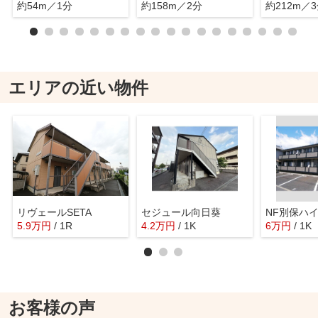
約54m／1分
約158m／2分
約212m／
エリアの近い物件
リヴェールSETA
セジュール向日葵
NF別保ハ
5.9
万
円
/ 1R
4.2
万
円
/ 1K
6
万
円
/ 1K
お客様の声