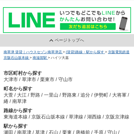
ページトップへ
南草津 賃貸｜ハウスセゾン南草津店
>
(賃貸)路線・駅から探す
>
京阪電気鉄道
京阪石山坂本線
>
南滋賀駅
>
ハイツ大嘉
市区町村から探す
大津市
/
草津市
/
栗東市
/
守山市
町名から探す
大萱
/
大江
/
野路
/
一里山
/
野路東
/
追分
/
伊勢町
/
大将軍
/
綣
/
南草津
路線から探す
東海道本線
/
京阪石山坂本線
/
草津線
/
湖西線
/
京阪京津線
駅から探す
瀬田
/
南草津
/
草津
/
石山
/
栗東
/
唐橋前
/
手原
/
守山
/