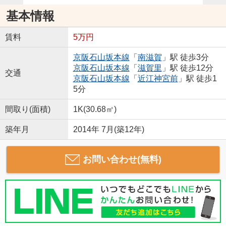
基本情報
賃料
5万円
京阪石山坂本線
「
南滋賀
」駅 徒歩3分
京阪石山坂本線
「
滋賀里
」駅 徒歩12分
交通
京阪石山坂本線
「
近江神宮前
」駅 徒歩1
5分
間取り(面積)
1K(30.68㎡)
築年月
2014年 7月(築12年)
お問い合わせ(無料)