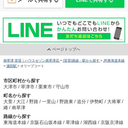
ページトップへ
南草津 賃貸｜ハウスセゾン南草津店
>
(賃貸)路線・駅から探す
>
JR東海道本線
>
瀬田駅
>
オリーブコート
市区町村から探す
大津市
/
草津市
/
栗東市
/
守山市
町名から探す
大萱
/
大江
/
野路
/
一里山
/
野路東
/
追分
/
伊勢町
/
大将軍
/
綣
/
南草津
路線から探す
東海道本線
/
京阪石山坂本線
/
草津線
/
湖西線
/
京阪京津線