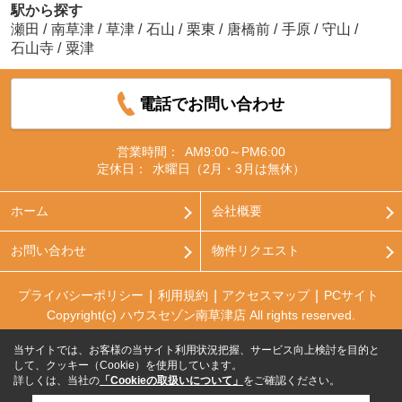
駅から探す
瀬田
/
南草津
/
草津
/
石山
/
栗東
/
唐橋前
/
手原
/
守山
/
石山寺
/
粟津
電話でお問い合わせ
営業時間：
AM9:00～PM6:00
定休日：
水曜日（2月・3月は無休）
ホーム
会社概要
お問い合わせ
物件リクエスト
プライバシーポリシー
利用規約
アクセスマップ
PCサイト
Copyright(c) ハウスセゾン南草津店 All rights reserved.
当サイトでは、お客様の当サイト利用状況把握、サービス向上検討を目的と
して、クッキー（Cookie）を使用しています。
詳しくは、当社の
「Cookieの取扱いについて」
をご確認ください。