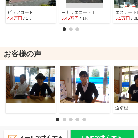
ピュアコート
モナリエコート I
エステート
4.4
万
円
/ 1K
5.45
万
円
/ 1R
5.1
万
円
/ 3
お客様の声
迫卓也
メールで共有する
LINEで共有する