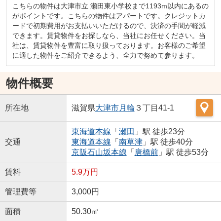
こちらの物件は大津市立 瀬田東小学校まで1193m以内にあるの
がポイントです。こちらの物件はアパートです。クレジットカ
ードで初期費用がお支払いいただけるので、決済の手間が軽減
できます。賃貸物件をお探しなら、当社にお任せください。当
社は、賃貸物件を豊富に取り扱っております。お客様のご希望
に適した物件をご紹介できるよう、全力で努めて参ります。
物件概要
所在地
滋賀県
大津市
月輪
３丁目41-1
東海道本線
「
瀬田
」駅 徒歩23分
交通
東海道本線
「
南草津
」駅 徒歩40分
京阪石山坂本線
「
唐橋前
」駅 徒歩53分
賃料
5.9万円
管理費等
3,000円
面積
50.30㎡