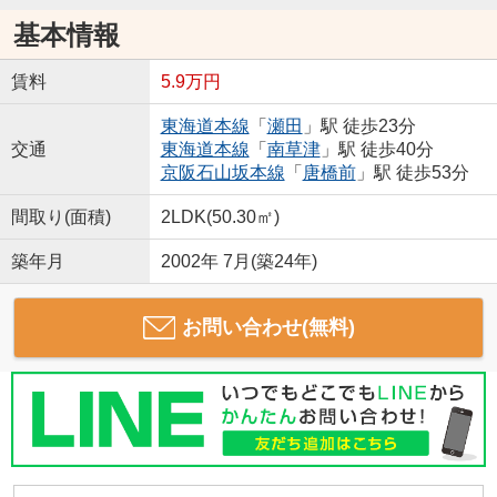
基本情報
賃料
5.9万円
東海道本線
「
瀬田
」駅 徒歩23分
交通
東海道本線
「
南草津
」駅 徒歩40分
京阪石山坂本線
「
唐橋前
」駅 徒歩53分
間取り(面積)
2LDK(50.30㎡)
築年月
2002年 7月(築24年)
お問い合わせ(無料)