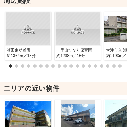
周辺施設
瀬田東幼稚園
一里山ひかり保育園
大津市立 
約1364m／18分
約1238m／16分
約1193m／
エリアの近い物件