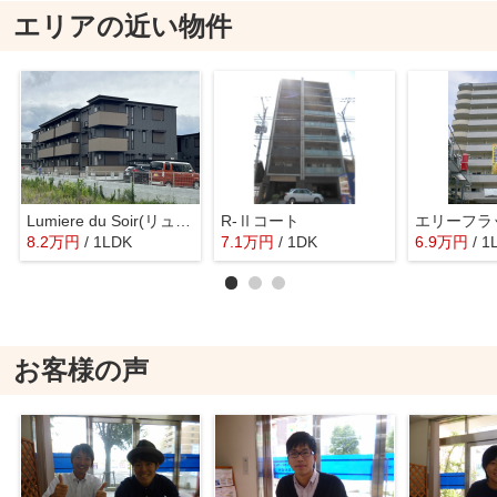
エリアの近い物件
Lumiere du Soir(リュミエール ドゥ ソワール) Deux(B棟)
R-Ⅱコート
エリーフラ
8.2
万
円
/ 1LDK
7.1
万
円
/ 1DK
6.9
万
円
/ 1
お客様の声