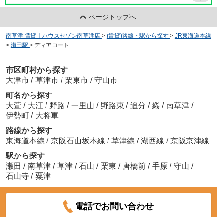
ページトップへ
南草津 賃貸｜ハウスセゾン南草津店
>
(賃貸)路線・駅から探す
>
JR東海道本線
>
瀬田駅
>
ディアコート
市区町村から探す
大津市
/
草津市
/
栗東市
/
守山市
町名から探す
大萱
/
大江
/
野路
/
一里山
/
野路東
/
追分
/
綣
/
南草津
/
伊勢町
/
大将軍
路線から探す
東海道本線
/
京阪石山坂本線
/
草津線
/
湖西線
/
京阪京津線
駅から探す
瀬田
/
南草津
/
草津
/
石山
/
栗東
/
唐橋前
/
手原
/
守山
/
石山寺
/
粟津
電話でお問い合わせ