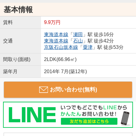
基本情報
賃料
9.9万円
東海道本線
「
瀬田
」駅 徒歩16分
交通
東海道本線
「
石山
」駅 徒歩42分
京阪石山坂本線
「
粟津
」駅 徒歩53分
間取り(面積)
2LDK(66.96㎡)
築年月
2014年 7月(築12年)
お問い合わせ(無料)