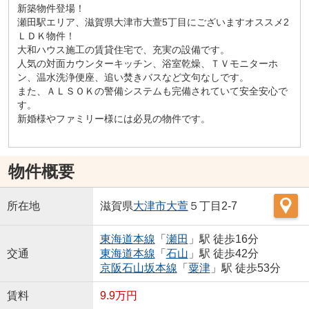
新築物件登場！
瀬田駅エリア、滋賀県大津市大萱5丁目にございますオススメ2
ＬＤＫ物件！
大和ハウス施工の賃貸住宅で、充実の設備です。
人気の対面カウンターキッチン、浴室乾燥、ＴＶモニターホ
ン、温水洗浄便座、追い焚きバスなど文句なしです。
また、ＡＬＳＯＫの警備システムも完備されていて安全安心で
す。
新婚様やファミリー様には必見の物件です。
物件概要
所在地
滋賀県
大津市
大萱
５丁目2-7
東海道本線
「
瀬田
」駅 徒歩16分
交通
東海道本線
「
石山
」駅 徒歩42分
京阪石山坂本線
「
粟津
」駅 徒歩53分
賃料
9.9万円