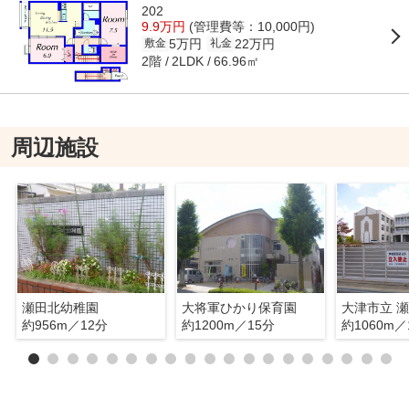
202
9.9万円
(管理費等：10,000円)
5万円
22万円
敷金
礼金
2階
66.96㎡
2LDK
周辺施設
瀬田北幼稚園
大将軍ひかり保育園
大津市立 
約956m／12分
約1200m／15分
約1060m／