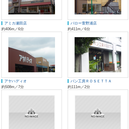
アミカ瀬田店
バロー萱野浦店
約406m／6分
約411m／6分
アヤハディオ
パン工房ＲＯＳＥＴＴＡ
約508m／7分
約111m／2分