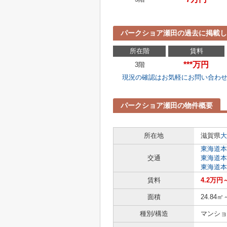
パークショア瀬田の過去に掲載し
所在階
賃料
***万円
3階
現況の確認はお気軽にお問い合わ
パークショア瀬田の物件概要
所在地
滋賀県
大
東海道本
交通
東海道本
東海道本
賃料
4.2万円
面積
24.84㎡
種別/構造
マンショ