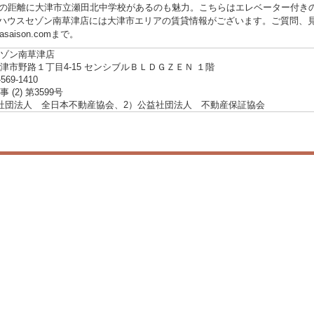
分の距離に大津市立瀬田北中学校があるのも魅力。こちらはエレベーター付き
ハウスセゾン南草津店には大津市エリアの賃貸情報がございます。ご質問、見学予約
gasaison.comまで。
ゾン南草津店
津市野路１丁目4-15 センシブルＢＬＤＧＺＥＮ １階
-569-1410
 (2) 第3599号
社団法人 全日本不動産協会、2）公益社団法人 不動産保証協会