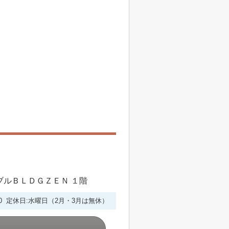
シブルＢＬＤＧＺＥＮ １階
6:00 定休日:水曜日（2月・3月は無休）