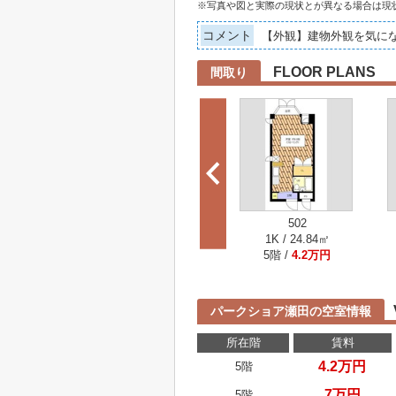
※写真や図と実際の現状とが異なる場合は現
コメント
【外観】建物外観を気に
FLOOR PLANS
間取り
502
1K / 24.84㎡
5階 /
4.2万円
パークショア瀬田の空室情報
所在階
賃料
4.2万円
5階
7万円
5階