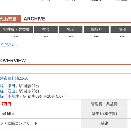
ARCHIVE
たお部屋
管理費・共益費
敷金
礼金
間取り
面積
***
***
***
***
***
せください。
OVERVIEW
津市
萱野浦
22-20
線
「
瀬田
」駅 徒歩21分
線
「
石山
」駅 徒歩28分
線
「
南草津
」駅 徒歩59分車10分 5.0km
～7万円
管理費・共益費
～58.59㎡
築年月(築年数)
ン / 鉄筋コンクリート
階建