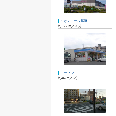
イオンモール草津
約1555m／20分
ローソン
約447m／6分