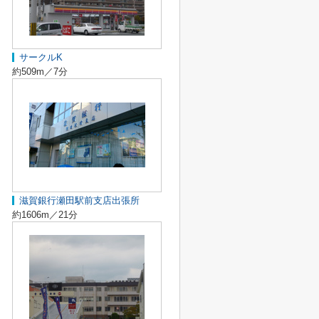
サークルK
約509m／7分
滋賀銀行瀬田駅前支店出張所
約1606m／21分