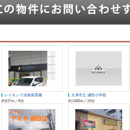
レイモンド淡海保育園
大津市立 瀬田小学校
約637m／8分
約1496m／19分