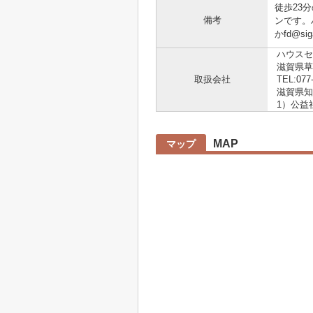
徒歩23
備考
ンです。
かfd@si
ハウスセ
滋賀県草
取扱会社
TEL:077
滋賀県知事
1）公益
MAP
マップ