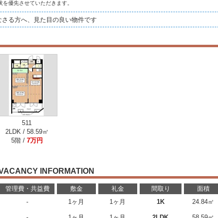
状を優先させていただきます。
なさる方へ、見た目の良い物件です
511
2LDK / 58.59㎡
5階 /
7万円
VACANCY INFORMATION
管理費・共益費
敷金
礼金
間取り
面積
-
1ヶ月
1ヶ月
1K
24.84㎡
-
1ヶ月
1ヶ月
2LDK
58.59㎡