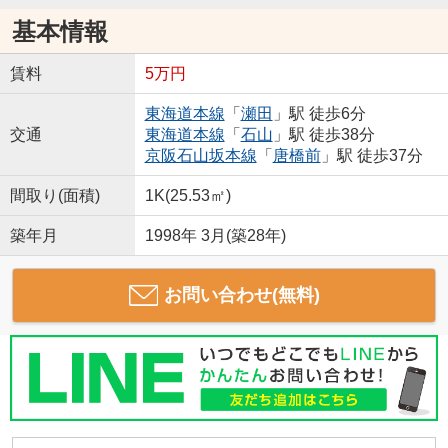
基本情報
賃料
5万円
東海道本線
「
瀬田
」駅 徒歩6分
交通
東海道本線
「
石山
」駅 徒歩38分
京阪石山坂本線
「
唐橋前
」駅 徒歩37分
間取り(面積)
1K(25.53㎡)
築年月
1998年 3月(築28年)
お問い合わせ(無料)