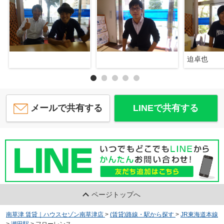
迫卓也
メールで共有する
LINEで共有する
ページトップへ
南草津 賃貸｜ハウスセゾン南草津店
>
(賃貸)路線・駅から探す
>
JR東海道本線
>
瀬田駅
>
フローレンス