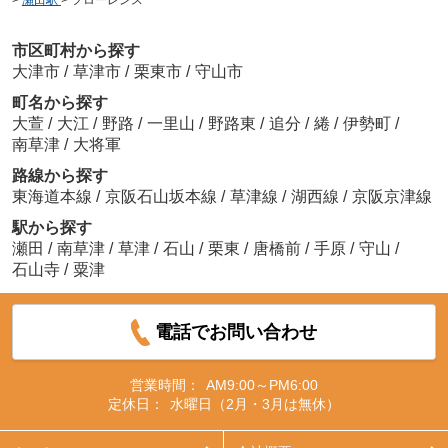
市区町村から探す
大津市
/
草津市
/
栗東市
/
守山市
町名から探す
大萱
/
大江
/
野路
/
一里山
/
野路東
/
追分
/
綣
/
伊勢町
/
南草津
/
大将軍
路線から探す
東海道本線
/
京阪石山坂本線
/
草津線
/
湖西線
/
京阪京津線
駅から探す
瀬田
/
南草津
/
草津
/
石山
/
栗東
/
唐橋前
/
手原
/
守山
/
石山寺
/
粟津
電話でお問い合わせ
営業時間：
AM9:00～PM6:00
定休日：
水曜日（2月・3月は無休）