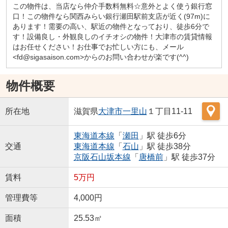
この物件は、当店なら仲介手数料無料☆意外とよく使う銀行窓
口！この物件なら関西みらい銀行瀬田駅前支店が近く(97m)に
あります！需要の高い、駅近の物件となっており、徒歩6分で
す！設備良し・外観良しのイチオシの物件！大津市の賃貸情報
はお任せください！お仕事でお忙しい方にも、メール
<fd@sigasaison.com>からのお問い合わせが楽です(^^)
物件概要
所在地
滋賀県
大津市
一里山
１丁目11-11
東海道本線
「
瀬田
」駅 徒歩6分
交通
東海道本線
「
石山
」駅 徒歩38分
京阪石山坂本線
「
唐橋前
」駅 徒歩37分
賃料
5万円
管理費等
4,000円
面積
25.53㎡