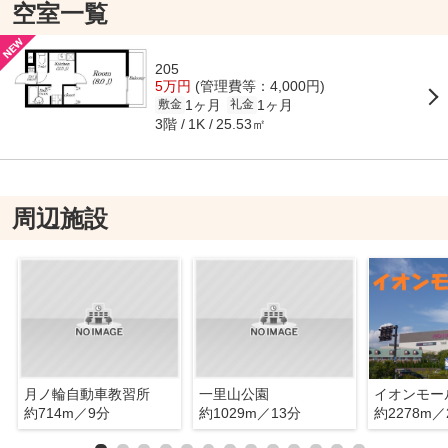
空室一覧
205
5万円
(管理費等：4,000円)
1ヶ月
1ヶ月
敷金
礼金
3階
25.53㎡
1K
周辺施設
月ノ輪自動車教習所
一里山公園
イオンモー
約714m／9分
約1029m／13分
約2278m／