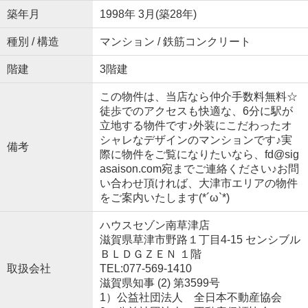
築年月
1998年 3月(築28年)
種別 / 構造
マンション / 鉄筋コンクリート
階建
3階建
この物件は、当店なら仲介手数料無料☆
徒歩でのアクセスも快適な、6分に駅が
立地する物件です♪外装にこだわったオ
シャレなデザインのマンションです♪実
備考
際に物件をご覧になりたいなら、fd@sig
asaison.com宛までご連絡ください♪お問
い合わせ頂ければ、大津市エリアの物件
をご案内いたします(*´ω`*)
ハウスセゾン南草津店
滋賀県草津市野路１丁目4-15 センシブル
ＢＬＤＧＺＥＮ １階
取扱会社
TEL:077-569-1410
滋賀県知事 (2) 第3599号
1）公益社団法人 全日本不動産協会