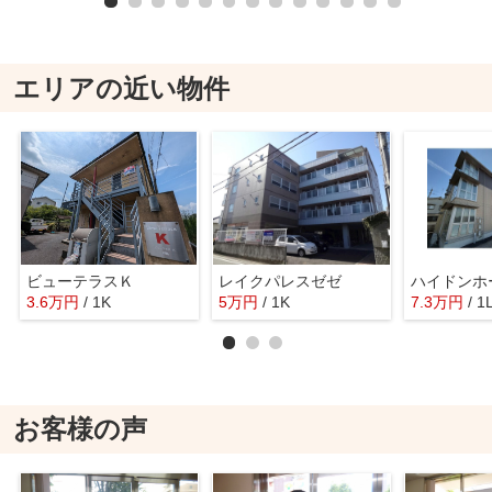
エリアの近い物件
ビューテラスＫ
レイクパレスゼゼ
ハイドンホ
3.6
万
円
/ 1K
5
万
円
/ 1K
7.3
万
円
/ 1
お客様の声