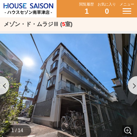
閲覧履歴
お気に入り
メニュー
1
0
メゾン・ド・ムラジⅢ (
5
室)
1 / 14