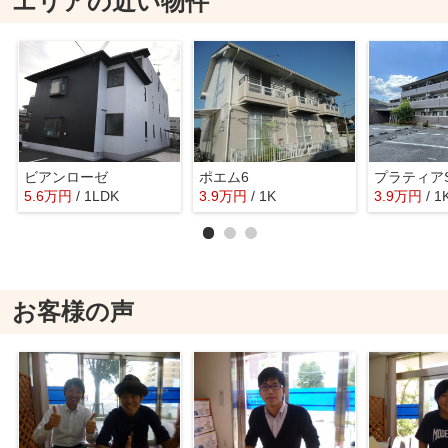
エリアの近い物件
ビアンローゼ
ポエム6
プラティアS
5.6
万
円
/ 1LDK
3.9
万
円
/ 1K
3.9
万
円
/ 1
お客様の声