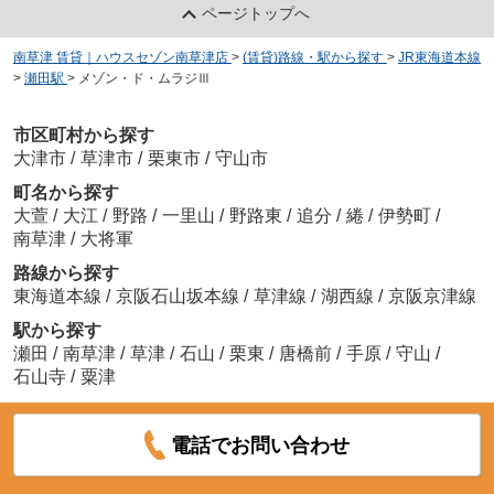
ページトップへ
南草津 賃貸｜ハウスセゾン南草津店
>
(賃貸)路線・駅から探す
>
JR東海道本線
>
瀬田駅
>
メゾン・ド・ムラジⅢ
市区町村から探す
大津市
/
草津市
/
栗東市
/
守山市
町名から探す
大萱
/
大江
/
野路
/
一里山
/
野路東
/
追分
/
綣
/
伊勢町
/
南草津
/
大将軍
路線から探す
東海道本線
/
京阪石山坂本線
/
草津線
/
湖西線
/
京阪京津線
駅から探す
瀬田
/
南草津
/
草津
/
石山
/
栗東
/
唐橋前
/
手原
/
守山
/
石山寺
/
粟津
電話でお問い合わせ