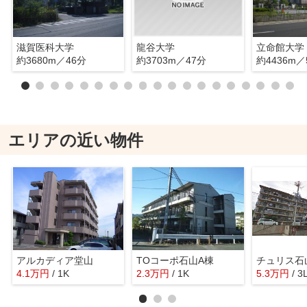
滋賀医科大学
龍谷大学
約3680m／46分
約3703m／47分
約4436m／
エリアの近い物件
アルカディア堂山
TOコーポ石山A棟
チュリス石
4.1
万
円
/ 1K
2.3
万
円
/ 1K
5.3
万
円
/ 3