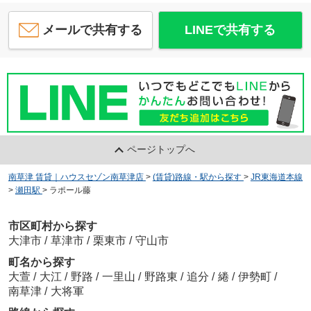
メールで共有する
LINEで共有する
ページトップへ
南草津 賃貸｜ハウスセゾン南草津店
>
(賃貸)路線・駅から探す
>
JR東海道本線
>
瀬田駅
>
ラポール藤
市区町村から探す
大津市
/
草津市
/
栗東市
/
守山市
町名から探す
大萱
/
大江
/
野路
/
一里山
/
野路東
/
追分
/
綣
/
伊勢町
/
南草津
/
大将軍