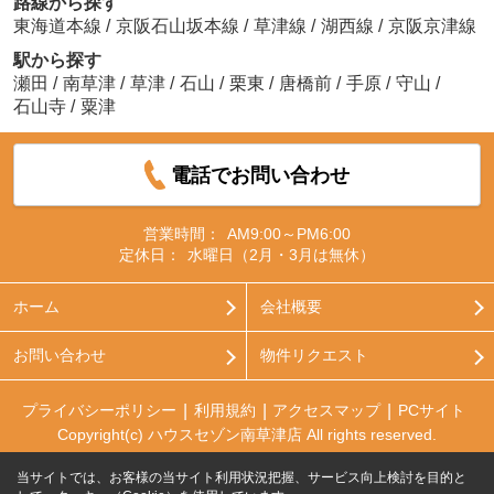
路線から探す
東海道本線
/
京阪石山坂本線
/
草津線
/
湖西線
/
京阪京津線
駅から探す
瀬田
/
南草津
/
草津
/
石山
/
栗東
/
唐橋前
/
手原
/
守山
/
石山寺
/
粟津
電話でお問い合わせ
営業時間：
AM9:00～PM6:00
定休日：
水曜日（2月・3月は無休）
ホーム
会社概要
お問い合わせ
物件リクエスト
プライバシーポリシー
利用規約
アクセスマップ
PCサイト
Copyright(c) ハウスセゾン南草津店 All rights reserved.
当サイトでは、お客様の当サイト利用状況把握、サービス向上検討を目的と