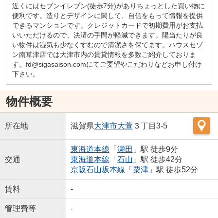
近くにはセブンイレブン(徒歩7分)がありちょっとした買い物に
便利です。造りとデザインに関して、自信をもって情報を提供
できるマンションです。クレジットカードで初期費用がお支払
いいただけるので、決済の手間が軽減できます。陽当たりが良
い物件は湿気も少なくすむので清潔さを保てます。ハウスセゾ
ン南草津店では大津市内の賃貸情報を多数ご紹介しておりま
す。fd@sigasaison.comにてご要望やこだわりなどお申し付け
下さい。
物件概要
所在地
滋賀県
大津市
大萱
３丁目3-5
東海道本線
「
瀬田
」駅 徒歩9分
交通
東海道本線
「
石山
」駅 徒歩42分
京阪石山坂本線
「
粟津
」駅 徒歩52分
賃料
-
管理費等
-