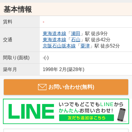
基本情報
賃料
-
東海道本線
「
瀬田
」駅 徒歩9分
交通
東海道本線
「
石山
」駅 徒歩42分
京阪石山坂本線
「
粟津
」駅 徒歩52分
間取り(面積)
-(-)
築年月
1998年 2月(築28年)
お問い合わせ(無料)