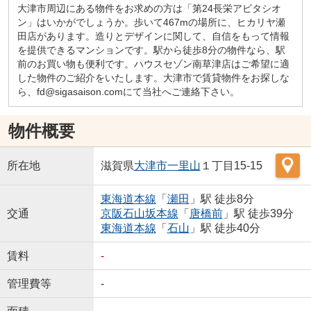
大津市周辺にある物件をお求めの方は「第24長栄アビタシオ
ン」はいかがでしょうか。歩いて467mの場所に、ヒカリヤ瀬
田店があります。造りとデザインに関して、自信をもって情報
を提供できるマンションです。駅から徒歩8分の物件なら、駅
前のお買い物も便利です。ハウスセゾン南草津店はご希望に適
した物件のご紹介をいたします。大津市で賃貸物件をお探しな
ら、fd@sigasaison.comにて当社へご連絡下さい。
物件概要
所在地
滋賀県
大津市
一里山
１丁目15-15
東海道本線
「
瀬田
」駅 徒歩8分
交通
京阪石山坂本線
「
唐橋前
」駅 徒歩39分
東海道本線
「
石山
」駅 徒歩40分
賃料
-
管理費等
-