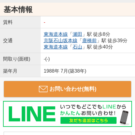
基本情報
賃料
-
東海道本線
「
瀬田
」駅 徒歩8分
交通
京阪石山坂本線
「
唐橋前
」駅 徒歩39分
東海道本線
「
石山
」駅 徒歩40分
間取り(面積)
-(-)
築年月
1988年 7月(築38年)
お問い合わせ(無料)