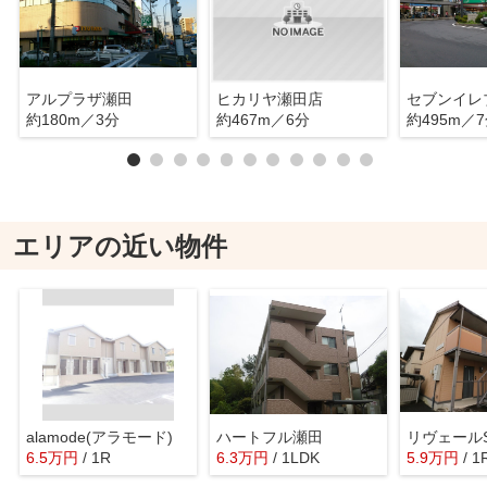
アルプラザ瀬田
ヒカリヤ瀬田店
セブンイレ
約180m／3分
約467m／6分
約495m／
エリアの近い物件
alamode(アラモード)
ハートフル瀬田
リヴェールS
6.5
万
円
/ 1R
6.3
万
円
/ 1LDK
5.9
万
円
/ 1