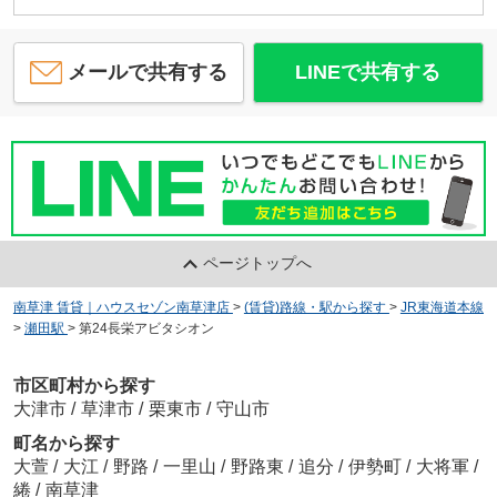
メールで共有する
LINEで共有する
ページトップへ
南草津 賃貸｜ハウスセゾン南草津店
>
(賃貸)路線・駅から探す
>
JR東海道本線
>
瀬田駅
>
第24長栄アビタシオン
市区町村から探す
大津市
/
草津市
/
栗東市
/
守山市
町名から探す
大萱
/
大江
/
野路
/
一里山
/
野路東
/
追分
/
伊勢町
/
大将軍
/
綣
/
南草津