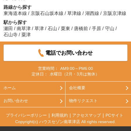
路線から探す
東海道本線
/
京阪石山坂本線
/
草津線
/
湖西線
/
京阪京津線
駅から探す
瀬田
/
南草津
/
草津
/
石山
/
栗東
/
唐橋前
/
手原
/
守山
/
石山寺
/
粟津
電話でお問い合わせ
営業時間：
AM9:00～PM6:00
定休日：
水曜日（2月・3月は無休）
ホーム
会社概要
お問い合わせ
物件リクエスト
プライバシーポリシー
利用規約
アクセスマップ
PCサイト
Copyright(c) ハウスセゾン南草津店 All rights reserved.