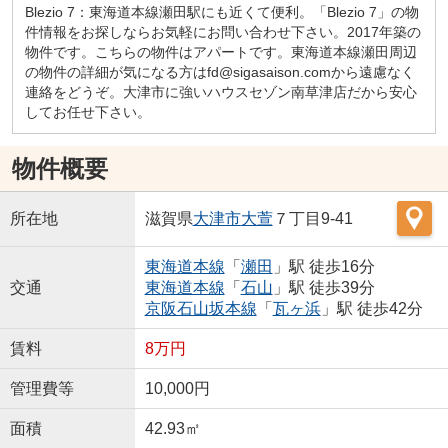
Blezio 7：東海道本線瀬田駅にも近くて便利。「Blezio 7」の物
件情報をお探しならお気軽にお問い合わせ下さい。2017年築の
物件です。こちらの物件はアパートです。東海道本線瀬田周辺
の物件の詳細が気になる方はfd@sigasaison.comから遠慮なく
連絡をどうぞ。大津市に強いハウスセゾン南草津店だから安心
してお任せ下さい。
物件概要
所在地
滋賀県
大津市
大萱
７丁目9-41
東海道本線
「
瀬田
」駅 徒歩16分
交通
東海道本線
「
石山
」駅 徒歩39分
京阪石山坂本線
「
瓦ヶ浜
」駅 徒歩42分
賃料
8万円
管理費等
10,000円
面積
42.93㎡