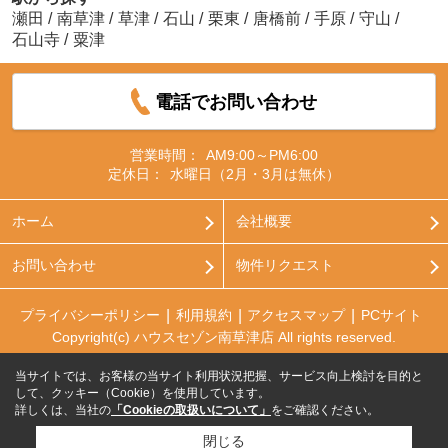
瀬田
/
南草津
/
草津
/
石山
/
栗東
/
唐橋前
/
手原
/
守山
/
石山寺
/
粟津
電話でお問い合わせ
営業時間：
AM9:00～PM6:00
定休日：
水曜日（2月・3月は無休）
ホーム
会社概要
お問い合わせ
物件リクエスト
プライバシーポリシー
利用規約
アクセスマップ
PCサイト
Copyright(c) ハウスセゾン南草津店 All rights reserved.
当サイトでは、お客様の当サイト利用状況把握、サービス向上検討を目的と
して、クッキー（Cookie）を使用しています。
詳しくは、当社の
「Cookieの取扱いについて」
をご確認ください。
閉じる