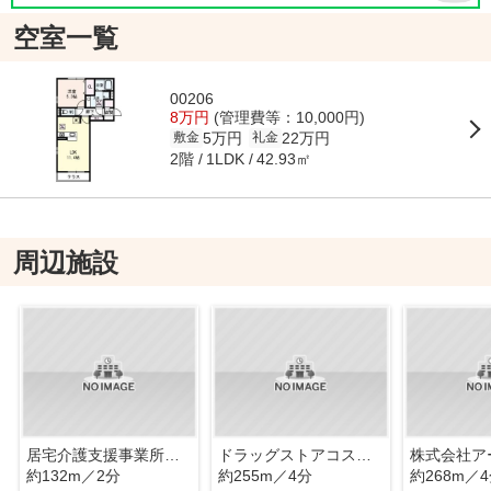
空室一覧
00206
8万円
(管理費等：10,000円)
5万円
22万円
敷金
礼金
2階
42.93㎡
1LDK
周辺施設
居宅介護支援事業所こてつ
ドラッグストアコスモス 大萱店
約132m／2分
約255m／4分
約268m／