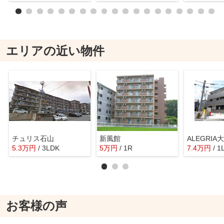
エリアの近い物件
チュリス石山
新風館
ALEGRIA
5.3
万
円
/ 3LDK
5
万
円
/ 1R
7.4
万
円
/ 1
お客様の声