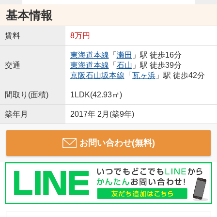
基本情報
賃料
8万円
東海道本線
「
瀬田
」駅 徒歩16分
交通
東海道本線
「
石山
」駅 徒歩39分
京阪石山坂本線
「
瓦ヶ浜
」駅 徒歩42分
間取り(面積)
1LDK(42.93㎡)
築年月
2017年 2月(築9年)
お問い合わせ(無料)