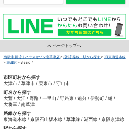
ページトップへ
南草津 賃貸｜ハウスセゾン南草津店
>
(賃貸)路線・駅から探す
>
JR東海道本線
>
瀬田駅
>
Blezio 7
市区町村から探す
大津市
/
草津市
/
栗東市
/
守山市
町名から探す
大萱
/
大江
/
野路
/
一里山
/
野路東
/
追分
/
伊勢町
/
綣
/
大将軍
/
南草津
路線から探す
東海道本線
/
京阪石山坂本線
/
草津線
/
湖西線
/
京阪京津線
駅から探す