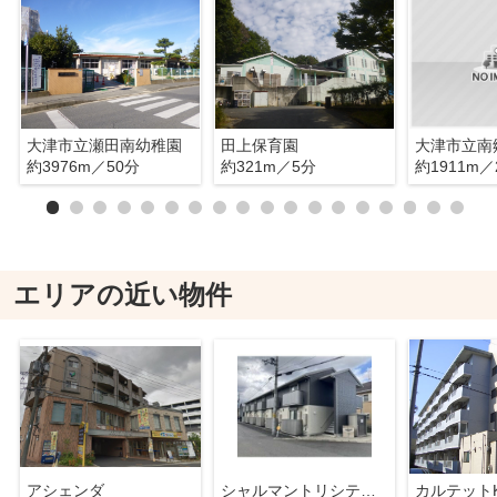
大津市立瀬田南幼稚園
田上保育園
大津市立南
約3976m／50分
約321m／5分
約1911m／
エリアの近い物件
アシェンダ
シャルマントリシティIII
カルテットK