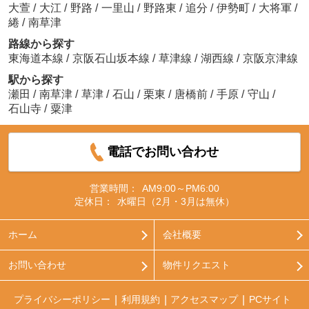
大萱
/
大江
/
野路
/
一里山
/
野路東
/
追分
/
伊勢町
/
大将軍
/
綣
/
南草津
路線から探す
東海道本線
/
京阪石山坂本線
/
草津線
/
湖西線
/
京阪京津線
駅から探す
瀬田
/
南草津
/
草津
/
石山
/
栗東
/
唐橋前
/
手原
/
守山
/
石山寺
/
粟津
電話でお問い合わせ
営業時間：
AM9:00～PM6:00
定休日：
水曜日（2月・3月は無休）
ホーム
会社概要
お問い合わせ
物件リクエスト
プライバシーポリシー
利用規約
アクセスマップ
PCサイト