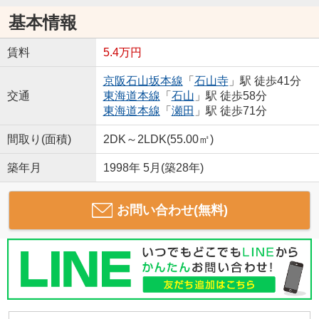
基本情報
賃料
5.4万円
京阪石山坂本線
「
石山寺
」駅 徒歩41分
交通
東海道本線
「
石山
」駅 徒歩58分
東海道本線
「
瀬田
」駅 徒歩71分
間取り(面積)
2DK～2LDK(55.00㎡)
築年月
1998年 5月(築28年)
お問い合わせ(無料)