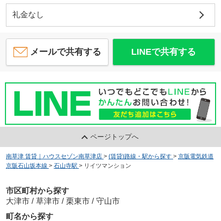
礼金なし
メールで共有する
LINEで共有する
ページトップへ
南草津 賃貸｜ハウスセゾン南草津店
>
(賃貸)路線・駅から探す
>
京阪電気鉄道
京阪石山坂本線
>
石山寺駅
>
リイツマンション
市区町村から探す
大津市
/
草津市
/
栗東市
/
守山市
町名から探す