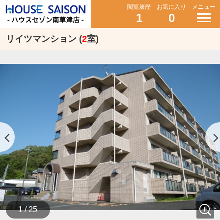
閲覧履歴
お気に入り
メニュー
1
0
リイツマンション (
2
室)
1 / 25