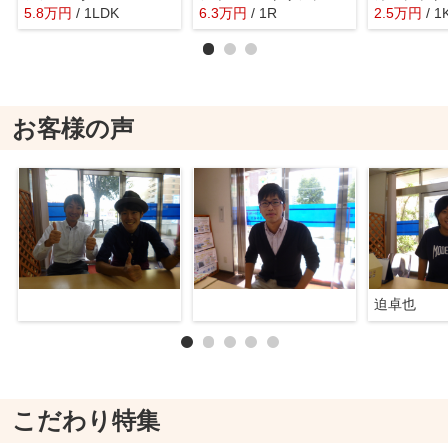
5.8
万
円
/ 1LDK
6.3
万
円
/ 1R
2.5
万
円
/ 1
お客様の声
迫卓也
こだわり特集