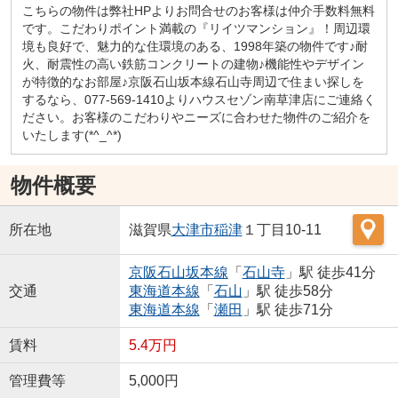
こちらの物件は弊社HPよりお問合せのお客様は仲介手数料無料
です。こだわりポイント満載の『リイツマンション』！周辺環
境も良好で、魅力的な住環境のある、1998年築の物件です♪耐
火、耐震性の高い鉄筋コンクリートの建物♪機能性やデザイン
が特徴的なお部屋♪京阪石山坂本線石山寺周辺で住まい探しを
するなら、077-569-1410よりハウスセゾン南草津店にご連絡く
ださい。お客様のこだわりやニーズに合わせた物件のご紹介を
いたします(*^_^*)
物件概要
所在地
滋賀県
大津市
稲津
１丁目10-11
京阪石山坂本線
「
石山寺
」駅 徒歩41分
交通
東海道本線
「
石山
」駅 徒歩58分
東海道本線
「
瀬田
」駅 徒歩71分
賃料
5.4万円
管理費等
5,000円