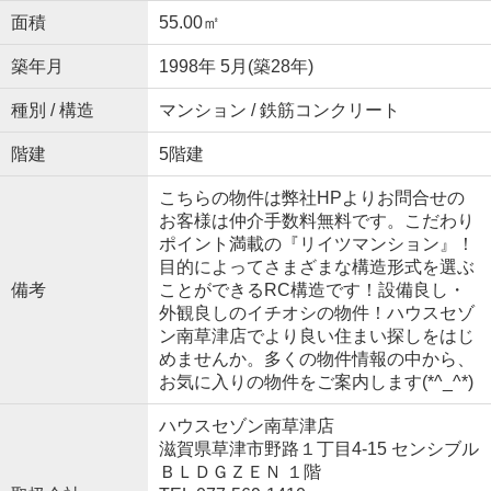
面積
55.00㎡
築年月
1998年 5月(築28年)
種別 / 構造
マンション / 鉄筋コンクリート
階建
5階建
こちらの物件は弊社HPよりお問合せの
お客様は仲介手数料無料です。こだわり
ポイント満載の『リイツマンション』！
目的によってさまざまな構造形式を選ぶ
備考
ことができるRC構造です！設備良し・
外観良しのイチオシの物件！ハウスセゾ
ン南草津店でより良い住まい探しをはじ
めませんか。多くの物件情報の中から、
お気に入りの物件をご案内します(*^_^*)
ハウスセゾン南草津店
滋賀県草津市野路１丁目4-15 センシブル
ＢＬＤＧＺＥＮ １階