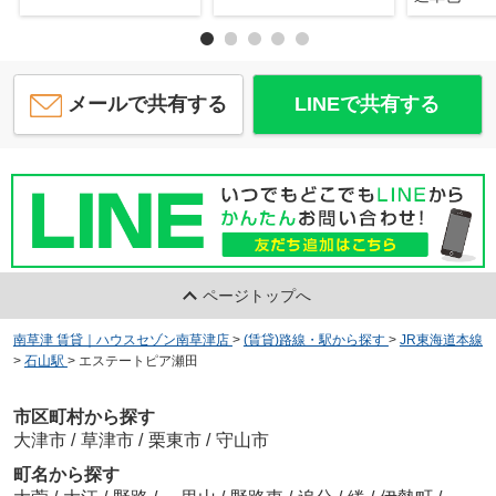
メールで共有する
LINEで共有する
ページトップへ
南草津 賃貸｜ハウスセゾン南草津店
>
(賃貸)路線・駅から探す
>
JR東海道本線
>
石山駅
>
エステートピア瀬田
市区町村から探す
大津市
/
草津市
/
栗東市
/
守山市
町名から探す