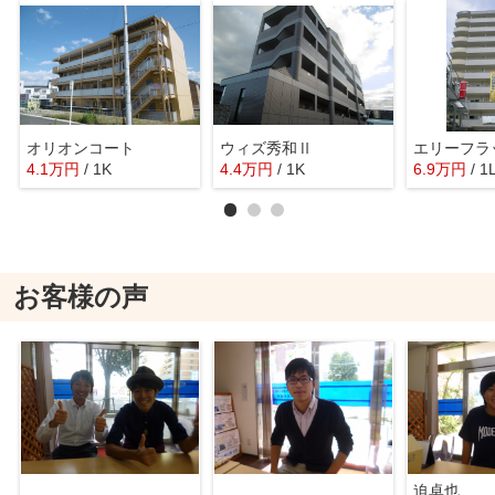
オリオンコート
ウィズ秀和Ⅱ
エリーフラ
4.1
万
円
/ 1K
4.4
万
円
/ 1K
6.9
万
円
/ 1
お客様の声
迫卓也