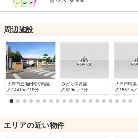
1階
59.60㎡
3DK
周辺施設
大津市立瀬田南幼稚園
みどり保育園
大津市晴嵐
約1441m／19分
約529m／7分
約1557m／
エリアの近い物件