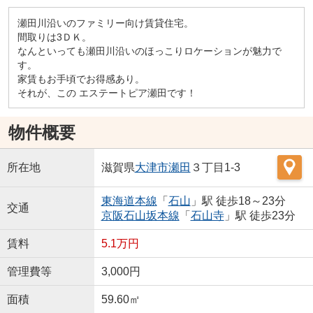
瀬田川沿いのファミリー向け賃貸住宅。
間取りは3ＤＫ。
なんといっても瀬田川沿いのほっこりロケーションが魅力で
す。
家賃もお手頃でお得感あり。
それが、この エステートピア瀬田です！
物件概要
所在地
滋賀県
大津市
瀬田
３丁目1-3
東海道本線
「
石山
」駅 徒歩18～23分
交通
京阪石山坂本線
「
石山寺
」駅 徒歩23分
賃料
5.1万円
管理費等
3,000円
面積
59.60㎡