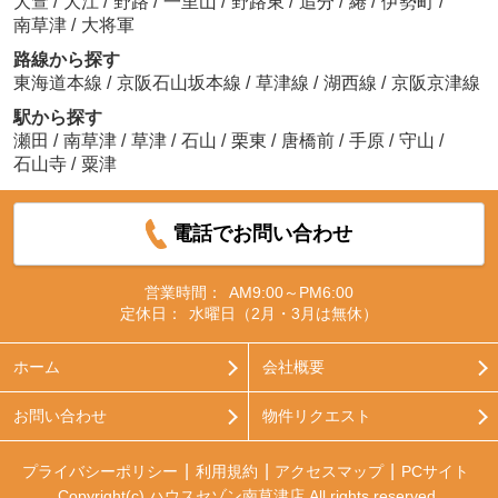
大萱
/
大江
/
野路
/
一里山
/
野路東
/
追分
/
綣
/
伊勢町
/
南草津
/
大将軍
路線から探す
東海道本線
/
京阪石山坂本線
/
草津線
/
湖西線
/
京阪京津線
駅から探す
瀬田
/
南草津
/
草津
/
石山
/
栗東
/
唐橋前
/
手原
/
守山
/
石山寺
/
粟津
電話でお問い合わせ
営業時間：
AM9:00～PM6:00
定休日：
水曜日（2月・3月は無休）
ホーム
会社概要
お問い合わせ
物件リクエスト
プライバシーポリシー
利用規約
アクセスマップ
PCサイト
Copyright(c) ハウスセゾン南草津店 All rights reserved.