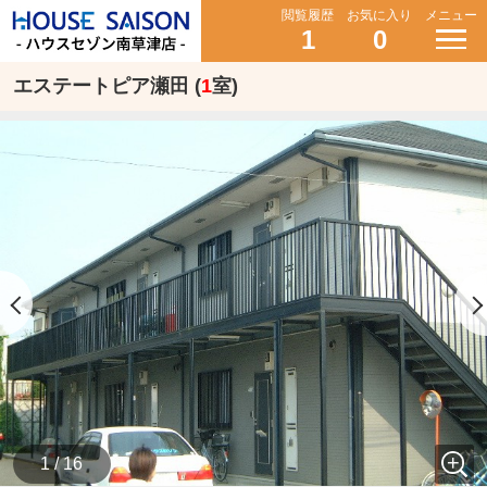
閲覧履歴
お気に入り
メニュー
1
0
エステートピア瀬田 (
1
室)
1 / 16